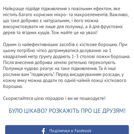
Найкраще підійде підживлення з повільним ефектом, яке
містить багато корисних мікро- та макроелементів. Важливо,
що таке добриво є натуральним, і його можна
використовувати не лише для полуниці, а й для фруктових
дерев та ягідних кущів. Тож майте це на увазі!
Одним із найефективніших засобів є кісткове борошно. При
цьому потрібно чітко дотримуватися дозування: на 1
квадратний метр ґрунту додають 1-3 столові ложки борошна.
Після внесення добрива землю ретельно перекопують.
Полуниця чудово реагує на таке підживлення. Та й інші
рослини вам “подякують”. Перед висаджуванням розсади, у
кожну ямку можна додати по одній чайній ложці кісткового
борошна.
Скористайтеся цією порадою і ви не пошкодуєте!
БУЛО ЦІКАВО? РОЗКАЖІТЬ ПРО ЦЕ ДРУЗЯМ!
Поділитися в Facebook