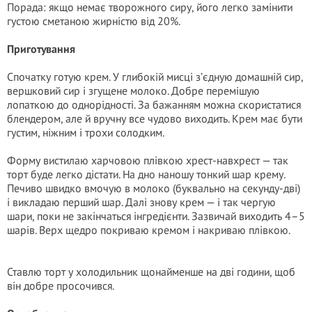
Порада: якщо немає творожного сиру, його легко замінити
густою сметаною жирністю від 20%.
Приготування
Спочатку готую крем. У глибокій мисці з’єдную домашній сир,
вершковий сир і згущене молоко. Добре перемішую
лопаткою до однорідності. За бажанням можна скористатися
блендером, але й вручну все чудово виходить. Крем має бути
густим, ніжним і трохи солодким.
Форму вистилаю харчовою плівкою хрест-навхрест — так
торт буде легко дістати. На дно наношу тонкий шар крему.
Печиво швидко вмочую в молоко (буквально на секунду-дві)
і викладаю перший шар. Далі знову крем — і так чергую
шари, поки не закінчаться інгредієнти. Зазвичай виходить 4–5
шарів. Верх щедро покриваю кремом і накриваю плівкою.
Ставлю торт у холодильник щонайменше на дві години, щоб
він добре просочився.