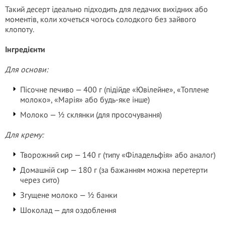
Такий десерт ідеально підходить для ледачих вихідних або
моментів, коли хочеться чогось солодкого без зайвого
клопоту.
Інгредієнти
Для основи:
Пісочне печиво — 400 г (підійде «Ювілейне», «Топлене
молоко», «Марія» або будь-яке інше)
Молоко — ½ склянки (для просочування)
Для крему:
Творожний сир — 140 г (типу «Філадельфія» або аналог)
Домашній сир — 180 г (за бажанням можна перетерти
через сито)
Згущене молоко — ½ банки
Шоколад — для оздоблення