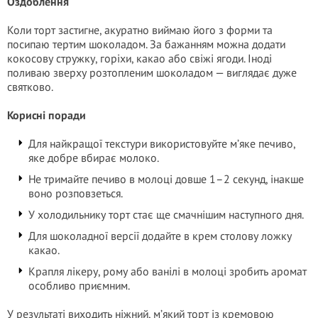
Оздоблення
Коли торт застигне, акуратно виймаю його з форми та
посипаю тертим шоколадом. За бажанням можна додати
кокосову стружку, горіхи, какао або свіжі ягоди. Іноді
поливаю зверху розтопленим шоколадом — виглядає дуже
святково.
Корисні поради
Для найкращої текстури використовуйте м’яке печиво,
яке добре вбирає молоко.
Не тримайте печиво в молоці довше 1–2 секунд, інакше
воно розповзеться.
У холодильнику торт стає ще смачнішим наступного дня.
Для шоколадної версії додайте в крем столову ложку
какао.
Крапля лікеру, рому або ванілі в молоці зробить аромат
особливо приємним.
У результаті виходить ніжний, м’який торт із кремовою