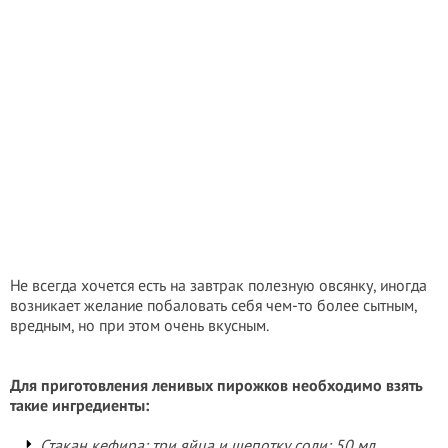
Не всегда хочется есть на завтрак полезную овсянку, иногда
возникает желание побаловать себя чем-то более сытным,
вредным, но при этом очень вкусным.
Для приготовления ленивых пирожков необходимо взять
такие ингредиенты:
Стакан кефира; три яйца и щепотку соли; 50 мл