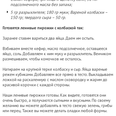
подсолнечного масла без запаха;
5 гр разрыхлителя; 180 гр муки; Вареной колбаски –
150 гр; твердого сыра – 50 гр.
Готовятся ленивые пирожки с колбаской так:
Заранее ставим вариться два яйца. Даем им остыть.
Взбиваем вместе кефир, масло подсолнечное, оставшееся
яйцо, соль. Добавляем к ним муку и разрыхлитель. Венчиком
размешиваем, чтобы комочков не осталось.
Натираем на крупной терке колбаску и сыр. Яйца вареные
режем кубиками. Добавляем все прямо в тесто. Выкладываем
ложкой на раскаленную с маслом сковородку и жарим до
красивой корочки с каждой стороны.
Наши ленивые пирожки готовы. Как видите, готовятся они
очень быстро, а получаются сытными и вкусными. По своему
желанию вы можете добавлять в тесто свежую зелень, грибы
или перец. Также вы можете делать оладки любой формы.