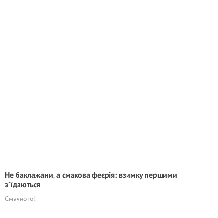
Не баклажани, а смакова феєрія: взимку першими
з’їдаються
Смачного!