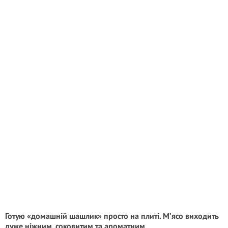
Готую «домашній шашлик» просто на плиті. М’ясо виходить
дуже ніжним, соковитим та ароматним