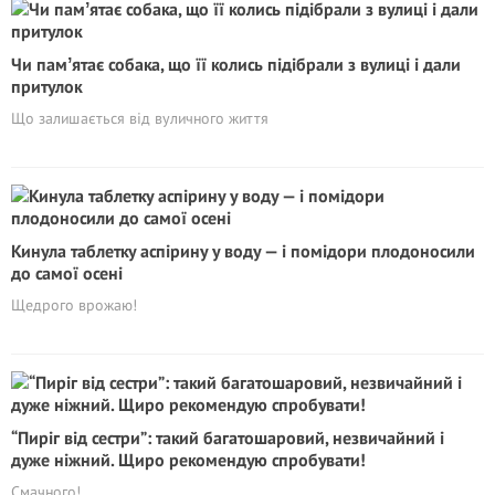
Чи памʼятає собака, що її колись підібрали з вулиці і дали
притулок
Що залишається від вуличного життя
Кинула таблетку аспірину у воду — і помідори плодоносили
до самої осені
Щедрого врожаю!
“Пиріг від сестри”: такий багатошаровий, незвичайний і
дуже ніжний. Щиро рекомендую спробувати!
Смачного!