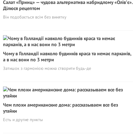
Салат «Принц» — чудова альтернатива набридлому «Олів’є».
Ділюся рецептом
Він подобається всім без винятку
Чому в Голландії навколо будинків краса та немає парканів,
а в нас вони по 3 метри
Затишок з гармонією можна створити будь-де
Чем плохи американские дома: рассказываем все без
утайки
Есть и другие пункты