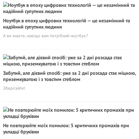
Ноутбук в епоху цифрових технологій — це незамінний та
надійний супутник людини
А ви знаєте, навіщо вам потрібний ноутбук?
Забутий, але дієвий спосіб: уже за 2 дні розсада стає міцною,
приземкуватою і з товстим стеблом
Зберігайте!
Не повторюйте моїх помилок: 5 критичних промахів при
укладці бруківки