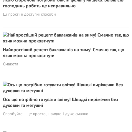
господинь робить це неправильно
Ці прості й доступні способи
Найпростіший рецепт баклажанів на зиму! Смачно так, що
язик можна проковтнути
Смакота
Ось що потрібно готувати влітку! Швидкі пиріжечки без
духовки та метушні
Спробуйте — це просто, швидко і дуже смачно!