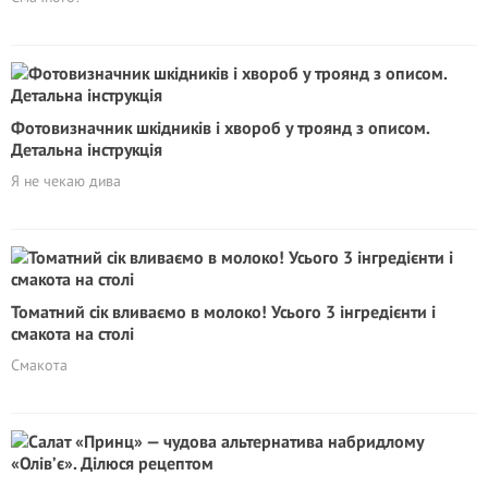
Фотовизначник шкідників і хвороб у троянд з описом.
Детальна інструкція
Я не чекаю дива
Томатний сік вливаємо в молоко! Усього 3 інгредієнти і
смакота на столі
Смакота