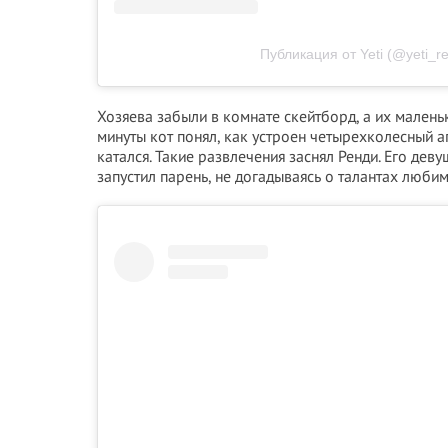
Публикация от Yeti (@yeti_r
Хозяева забыли в комнате скейтборд, а их малень
минуты кот понял, как устроен четырехколесный агр
катался. Такие развлечения заснял Ренди. Его деву
запустил парень, не догадываясь о талантах любим