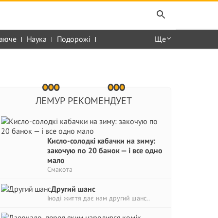
аюче
Наука
Подорожі
Ще
ЛЕМУР РЕКОМЕНДУЕТ
Кисло-солодкі кабачки на зиму:
закочую по 20 банок — і все одно
мало
Смакота
Другий шанс
Іноді життя дає нам другий шанс..