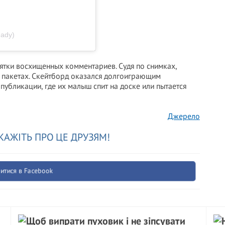
eady)
ятки восхищенных комментариев. Судя по снимках,
и пакетах. Скейтборд оказался долгоиграющим
убликации, где их малыш спит на доске или пытается
Джерело
КАЖІТЬ ПРО ЦЕ ДРУЗЯМ!
итися в Facebook