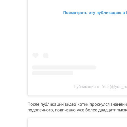
Посмотреть эту публикацию в 
Публикация от Yeti (@yeti_r
После публикации видео котик проснулся знаменит
подопечного, подписано уже более двадцати тыся