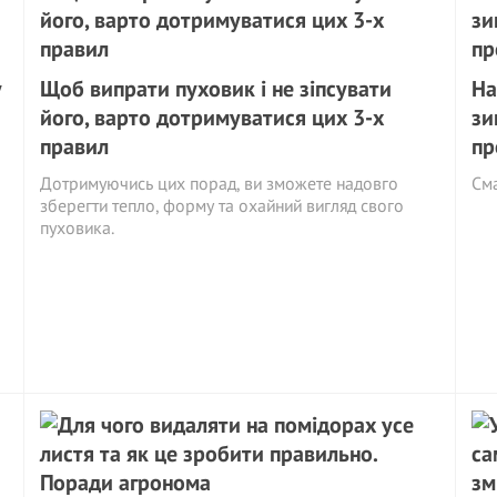
у
Щоб випрати пуховик і не зіпсувати
На
його, варто дотримуватися цих 3-х
зи
правил
пр
Дотримуючись цих порад, ви зможете надовго
См
зберегти тепло, форму та охайний вигляд свого
пуховика.