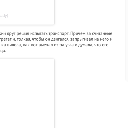
eady)
кий друг решил испытать транспорт. Причем за считанные
егат и, толкая, чтобы он двигался, запрыгивал на него и
шка видела, как кот выехал из-за угла и думала, что его
ца.