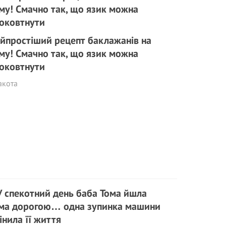
йпростіший рецепт баклажанів на
му! Смачно так, що язик можна
оковтнути
акота