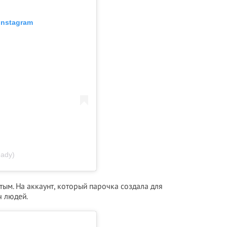
Instagram
eady)
ым. На аккаунт, который парочка создала для
ч людей.