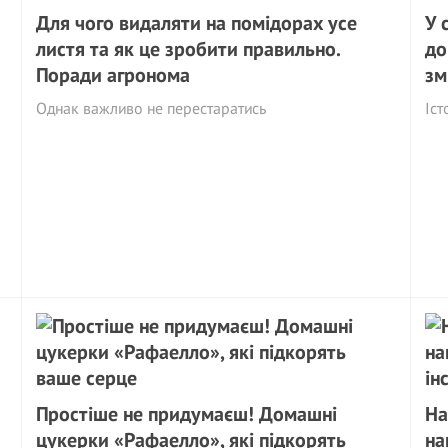
Для чого видаляти на помідорах усе
У 
листя та як це зробити правильно.
до
Поради агронома
зм
Однак важливо не перестаратись
Іст
Простіше не придумаєш! Домашні
На
цукерки «Рафаелло», які підкорять
на