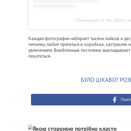
Публикация от Yeti (@yeti_r
Каждая фотография набирает тысячи лайков и дес
питомец любит прятаться в коробках, кастрюлях 
увлечением. Влюбленные постоянно выкладывают п
покататься.
БУЛО ЦІКАВО? РОЗ
Поділ