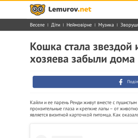
Веселе
Діти
Неймовірне
Музика
Зворуш
Кошка стала звездой и
хозяева забыли дома
Поділ
Кайли и ее парень Ренди живут вместе с пушистым
пронзительные глаза и крепкие лапы – от животно
является визитной карточкой питомца. Как оказало