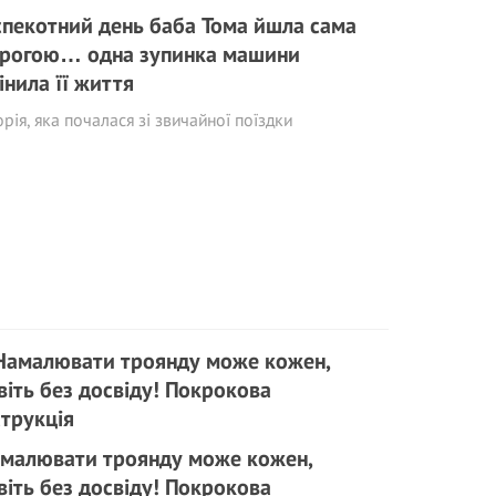
спекотний день баба Тома йшла сама
рогою… одна зупинка машини
інила її життя
орія, яка почалася зі звичайної поїздки
малювати троянду може кожен,
віть без досвіду! Покрокова