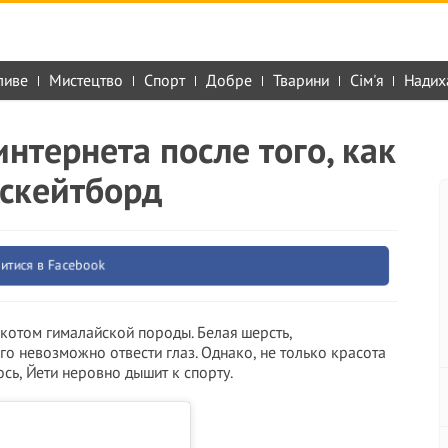
ливе
Мистецтво
Спорт
Добре
Тварини
Сім'я
Надих
нтернета после того, как
 скейтборд
итися в Facebook
 котом гималайской породы. Белая шерсть,
го невозможно отвести глаз. Однако, не только красота
сь, Йети неровно дышит к спорту.