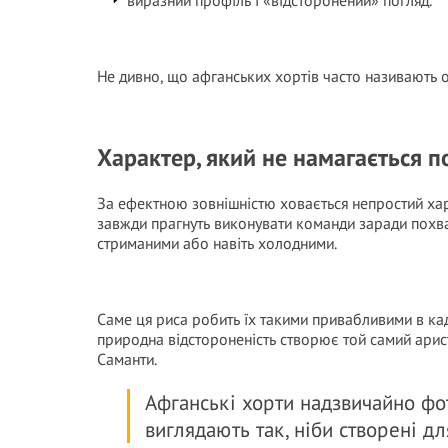
виразний профіль і «відсторонений» погляд.
Не дивно, що афганських хортів часто називають о
Характер, який не намагається 
За ефектною зовнішністю ховається непростий хара
завжди прагнуть виконувати команди заради похва
стриманими або навіть холодними.
Саме ця риса робить їх такими привабливими в кадр
природна відстороненість створює той самий арист
Саманти.
Афганські хорти надзвичайно фот
виглядають так, ніби створені д