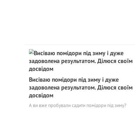
Висіваю помідори під зиму і дуже
задоволена результатом. Ділюся своїм
досвідом
А ви вже пробували садити помідори під зиму?