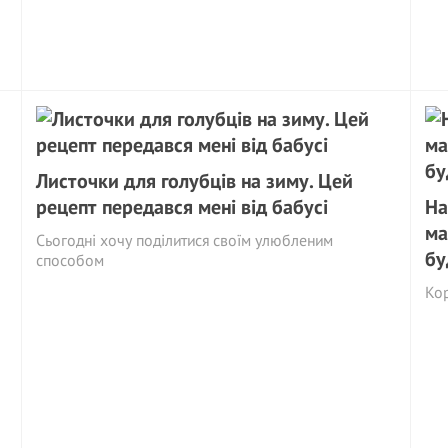
Листочки для голубців на зиму. Цей
рецепт передався мені від бабусі
На
ма
Сьогодні хочу поділитися своїм улюбленим
бу
способом
Ко