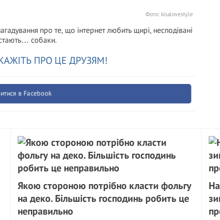
Фото:
kisalovestyle
агадування про те, що інтернет любить щирі, несподівані
и стають… собаки.
КАЖІТЬ ПРО ЦЕ ДРУЗЯМ!
итися в Facebook
Якою стороною потрібно класти фольгу
На
на деко. Більшість господинь робить це
зи
неправильно
пр