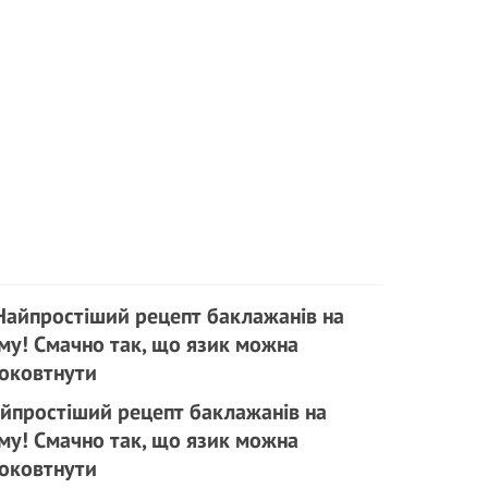
йпростіший рецепт баклажанів на
му! Смачно так, що язик можна
оковтнути