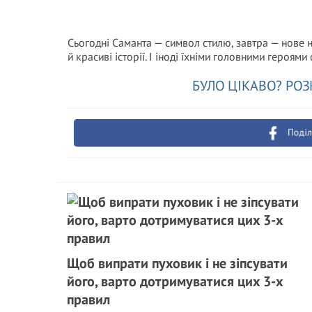
Сьогодні Саманта — символ стилю, завтра — нове н
й красиві історії. І іноді їхніми головними героям
БУЛО ЦІКАВО? РОЗ
Поділ
Щоб випрати пуховик і не зіпсувати
його, варто дотримуватися цих 3-х
правил