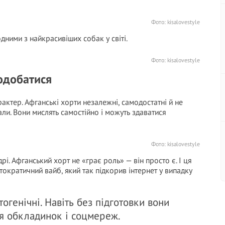
Фото:
kisalovestyle
дними з найкрасивіших собак у світі.
Фото:
kisalovestyle
подобатися
ктер. Афганські хорти незалежні, самодостатні й не
ли. Вони мислять самостійно і можуть здаватися
Фото:
kisalovestyle
і. Афганський хорт не «грає роль» — він просто є. І ця
ократичний вайб, який так підкорив інтернет у випадку
огенічні. Навіть без підготовки вони
ля обкладинок і соцмереж.