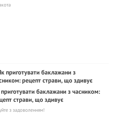
акота
 приготувати баклажани з часником:
цепт страви, що здивує
уйте з задоволенням!