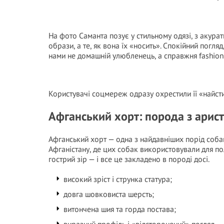
На фото Саманта позує у стильному одязі, з акура
образи, а те, як вона їх «носить». Спокійний погля
нами не домашній улюбленець, а справжня fashion
Користувачі соцмереж одразу охрестили її «найст
Афганський хорт: порода з арис
Афганський хорт — одна з найдавніших порід собак
Афганістану, де цих собак використовували для пол
гострий зір — і все це закладено в породі досі.
високий зріст і струнка статура;
довга шовковиста шерсть;
витончена шия та горда постава;