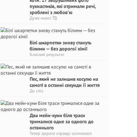
коти: 17 зворушливих фото
пухнастиків, які отримали речі,
зроблені з любов’ю
Дуже мило! 🥰
Білі шкарпетки знову стануть
білими — без дорогої хімії
Класний результат
Пес, який не залишив косулю на
самоті в останні секунди її життя
До сліз
Два мейн-куни біля траси
трималися одне за одного до
останнього
Тепер дорога справді скінчилася