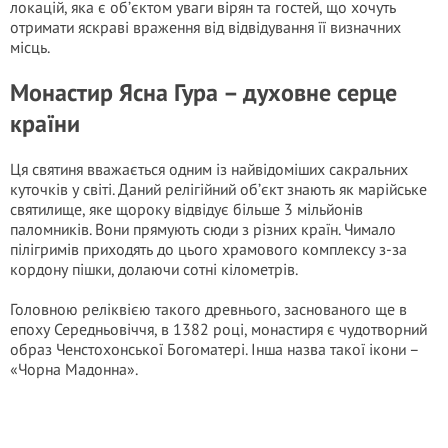
локацій, яка є об’єктом уваги вірян та гостей, що хочуть
отримати яскраві враження від відвідування її визначних
місць.
Монастир Ясна Гура – духовне серце
країни
Ця святиня вважається одним із найвідоміших сакральних
куточків у світі. Даний релігійний об’єкт знають як марійське
святилище, яке щороку відвідує більше 3 мільйонів
паломників. Вони прямують сюди з різних країн. Чимало
пілігримів приходять до цього храмового комплексу з-за
кордону пішки, долаючи сотні кілометрів.
Головною реліквією такого древнього, заснованого ще в
епоху Середньовіччя, в 1382 році, монастиря є чудотворний
образ Ченстохонської Богоматері. Інша назва такої ікони –
«Чорна Мадонна».