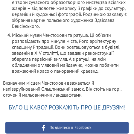
є твори сучасного образотворчого мистецтва всіляких
жанрів – від полотен живопису й графіки до скульптур,
кераміки й художньої фотографії. Родзинкою закладу є
зібрання картин польського художника Здзіслава
Бексінського.
Міський музей Ченстохови та ратуша. Ці об’єкти
розповідають про минуле міста, його архітектурну
спадщину й традиції. Вони розташовуються в будівлі,
зведеній в XIV столітті, що завдяки реконструкції
зберегла первісний вигляд. А з ратуші, на якій
обладнаний оглядовий майданчик, можна побачити
вражаючий красою панорамний краєвид.
Визначним місцем Ченстохови вважається й
напівзруйнований Ольштинський замок. Він стоїть на горі,
оточеній мальовничими ландшафтами.
БУЛО ЦІКАВО? РОЗКАЖІТЬ ПРО ЦЕ ДРУЗЯМ!
Поділитися в Facebook