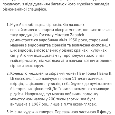
поєднують з відвідуванням багатьох його музейних закладів
різноманітної специфіки.
Музей виробництва сірників. Він дозволяє
познайомитися зі старим підприємством, що виготовляло
таку продукцію. Гостям у Muzeum Zapałek
демонструється виробнича лінія 1930 року, старовинні
машини з виробництва сірників та величезна експозиція
цих виробів, виготовлених у різних країнах і куточках
світу. А юним відвідувачам тут пропонують захопливі
майстер-класи, під час яких діти навчаються виготовляти
сірники власноруч.
Колекцію медалей та зібрання монет Пати Іоана Павла ІІ.
Ці експозиції, що налічують понад 11 тисяч одиниць
взірців, зацікавлять туристів, небайдужих до нумізматики
й історичних цінностей. До їх числа входять екземпляри
рідкісні. Наприклад, тут можна побачити польську
монетку номіналом у 200 тисяч злотих, яка була
випущена в 1987 році лише в п’яти екземплярах.
Міська художня галерея. Переважною частиною її фонду