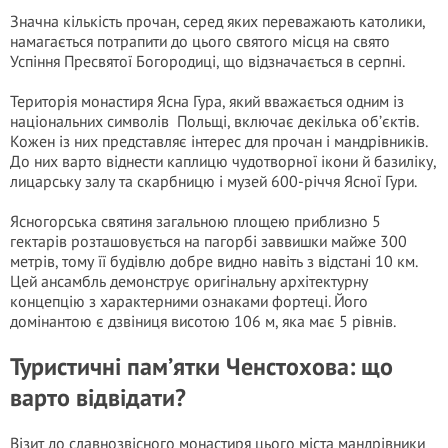
Значна кількість прочан, серед яких переважають католики,
намагається потрапити до цього святого місця на свято
Успіння Пресвятої Богородиці, що відзначається в серпні.
Територія монастиря Ясна Гура, який вважається одним із
національних символів Польщі, включає декілька об’єктів.
Кожен із них представляє інтерес для прочан і мандрівників.
До них варто віднести каплицю чудотворної ікони й базиліку,
лицарську залу та скарбницю і музей 600-річчя Ясної Гури.
Ясногорська святиня загальною площею приблизно 5
гектарів розташовується на пагорбі заввишки майже 300
метрів, тому її будівлю добре видно навіть з відстані 10 км.
Цей ансамбль демонструє оригінальну архітектурну
концепцію з характерними ознаками фортеці. Його
домінантою є дзвіниця висотою 106 м, яка має 5 рівнів.
Туристичні пам’ятки Ченстохова: що
варто відвідати?
Візит до славнозвісного монастиря цього міста мандрівники