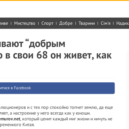
ливе
Мистецтво
Спорт
Добре
Тварини
Сім'я
Надих
ывают “добрым
 в свои 68 он живет, как
итися в Facebook
олюционеров и с тех пор спокойно топчет землю, да еще
яет, а настроение у него всегда как у юноши.
emurov.net
, который ценит каждый миг жизни и ничуть не
временного Китая.