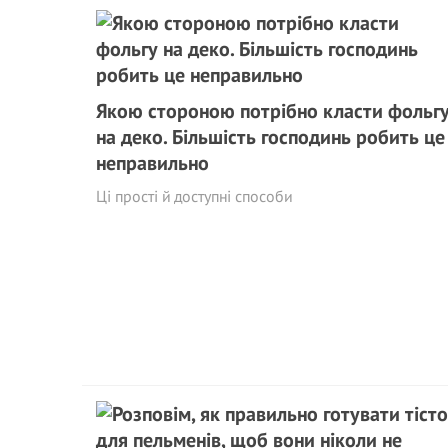
Якою стороною потрібно класти фольг
на деко. Більшість господинь робить це
неправильно
Ці прості й доступні способи