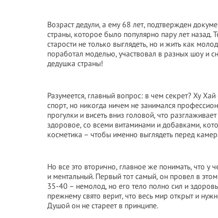
Возраст дедули, а ему 68 лет, подтвержден докум
страны, которое было популярно пару лет назад. Т
старости не только выглядеть, но и жить как молод
поработал моделью, участвовал в разных шоу и с
дедушка страны!
Разумеется, главный вопрос: в чем секрет? Ху Хай 
спорт, но никогда ничем не занимался профессион
прогулки и висеть вниз головой, что разглаживае
здоровое, со всеми витаминами и добавками, кото
косметика – чтобы именно выглядеть перед камера
Но все это вторично, главное же понимать, что у 
и ментальный. Первый тот самый, он провел в это
35-40 – немолод, но его тело полно сил и здоровь
прежнему свято верит, что весь мир открыт и нужно
Душой он не стареет в принципе.