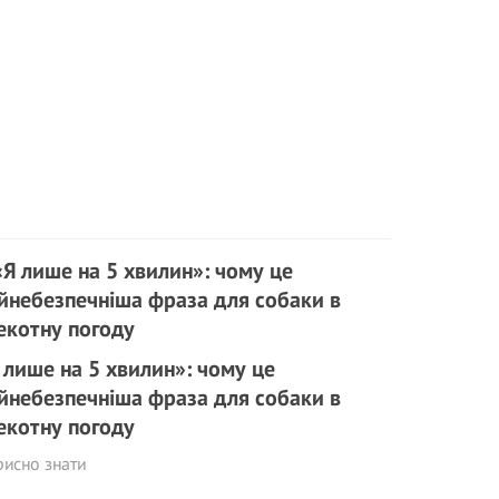
 лише на 5 хвилин»: чому це
йнебезпечніша фраза для собаки в
екотну погоду
исно знати