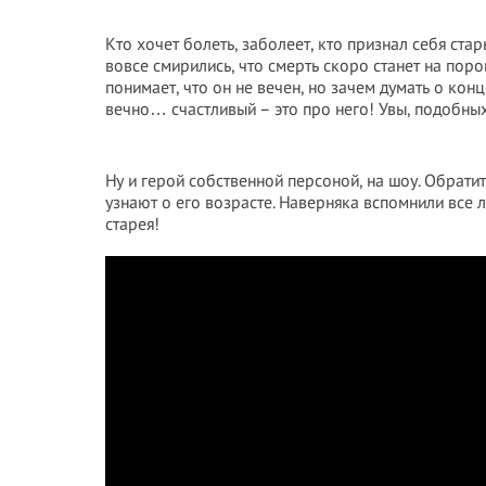
Кто хочет болеть, заболеет, кто признал себя ста
вовсе смирились, что смерть скоро станет на поро
понимает, что он не вечен, но зачем думать о ко
вечно… счастливый – это про него! Увы, подобных
Ну и герой собственной персоной, на шоу. Обрати
узнают о его возрасте. Наверняка вспомнили все 
старея!