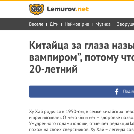
Веселе
Діти
Неймовірне
Музика
Зворуш
Китайца за глаза наз
вампиром”, потому что
20-летний
Поділ
Ху Хай родился в 1950-ом, в семье китайских рев
и приплясывает. Отчего бы и нет – здоровье позвол
Умудренного годами юноши, отмечает редакция
L
похож на своих сверстников. Ху Хай – легенда со