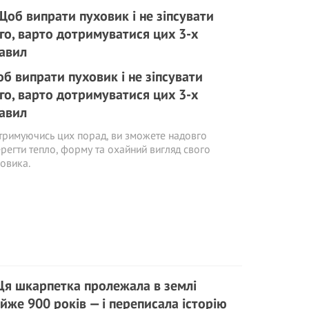
б випрати пуховик і не зіпсувати
го, варто дотримуватися цих 3-х
авил
римуючись цих порад, ви зможете надовго
регти тепло, форму та охайний вигляд свого
овика.