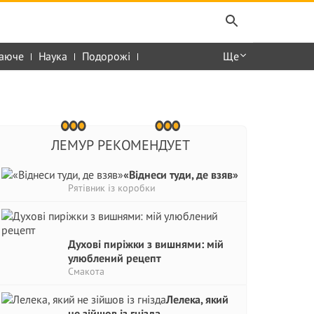
аюче
Наука
Подорожі
Ще
ЛЕМУР РЕКОМЕНДУЕТ
«Віднеси туди, де взяв»
Рятівник із коробки
Духові пиріжки з вишнями: мій
улюблений рецепт
Смакота
Лелека, який
не зійшов із гнізда