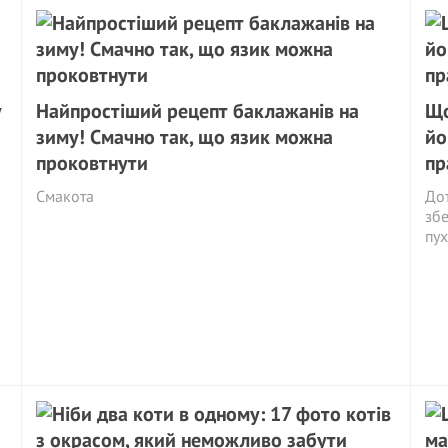
у
Найпростіший рецепт баклажанів на
Що
зиму! Смачно так, що язик можна
йо
проковтнути
пр
Смакота
Дот
збе
пух