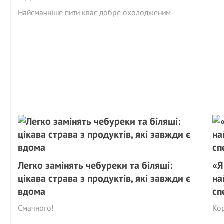
Найсмачніше пити квас добре охолодженим
Легко замінять чебуреки та біляші:
«Я
цікава страва з продуктів, які завжди є
на
вдома
сп
Смачного!
Кор