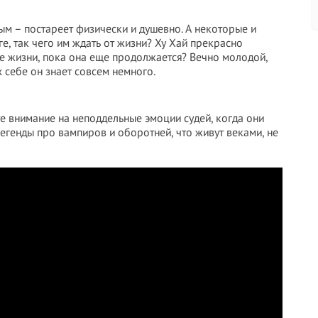
рым – постареет физически и душевно. А некоторые и
ге, так чего им ждать от жизни? Ху Хай прекрасно
нце жизни, пока она еще продолжается? Вечно молодой,
 себе он знает совсем немного.
те внимание на неподдельные эмоции судей, когда они
легенды про вампиров и оборотней, что живут веками, не