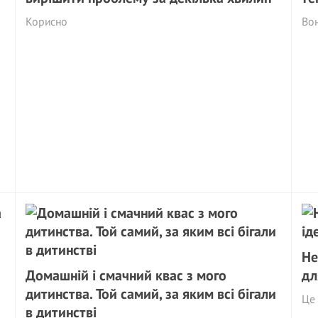
Корисно
Во
Не
Домашній і смачний квас з мого
дл
дитинства. Той самий, за яким всі бігали
Це 
в дитинстві