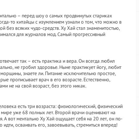
ентально – перед шоу о самых продвинутых стариках
огда-то китайцы с изумлением узнали о том, что можно в
ой без всяких чудо-средств. Ху Хай стал знаменитостью,
нимался для журналов мод. Самый прогрессивный
отвечает так – есть практика и вера. Он всегда любил
ально, не гробил здоровье. Ныне практикует йогу, любит
т морщины, знаете ли. Питание исключительно простое,
рые прописывает врач в его возрасте. Естественно,
ми не на свой возраст, без этого никак.
человека есть три возраста: физиологический, физический
м мире уже 68 полных лет. Второй врачи оценивают на
я. А вот ментально Ху Хай ощущает себя на 20 лет, он по-
 идти, осваивать его, завоевывать, стремиться вперед!