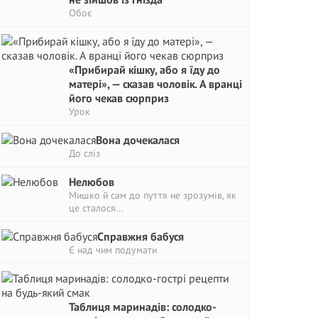
Обоє
«Прибирай кішку, або я їду до
матері», — сказав чоловік. А вранці
його чекав сюрприз
Урок
Вона дочекалася
До сліз
Нелюбов
Мишко й сам до пуття не зрозумів, як
це сталося...
Справжня бабуся
Є над чим подумати
Таблиця маринадів: солодко-