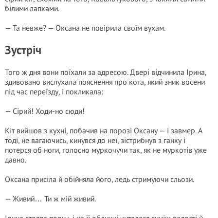
білими лапками.
— Та невже? — Оксана не повірила своїм вухам.
Зустріч
Того ж дня вони поїхали за адресою. Двері відчинила Ірина,
здивовано вислухала пояснення про кота, який зник восени
під час переїзду, і покликала:
— Сірий! Ходи-но сюди!
Кіт вийшов з кухні, побачив на порозі Оксану — і завмер. А
тоді, не вагаючись, кинувся до неї, зістрибнув з ганку і
потерся об ноги, голосно муркочучи так, як не муркотів уже
давно.
Оксана присіла й обійняла його, ледь стримуючи сльози.
— Живий… Ти ж мій живий.