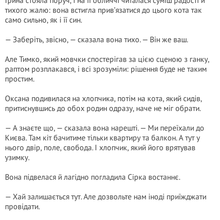
Ірина стояла поруч, і на її обличчі читалася суміш радості й
тихого жалю: вона встигла прив’язатися до цього кота так
само сильно, як і її син.
— Заберіть, звісно, — сказала вона тихо. — Він же ваш.
Але Тимко, який мовчки спостерігав за цією сценою з ганку,
раптом розплакався, і всі зрозуміли: рішення буде не таким
простим.
Оксана подивилася на хлопчика, потім на кота, який сидів,
притиснувшись до обох родин одразу, наче не міг обрати.
— А знаєте що, — сказала вона нарешті. — Ми переїхали до
Києва. Там кіт бачитиме тільки квартиру та балкон. А тут у
нього двір, поле, свобода. І хлопчик, який його врятував
узимку.
Вона підвелася й лагідно погладила Сірка востаннє.
— Хай залишається тут. Але дозвольте нам іноді приїжджати
провідати.