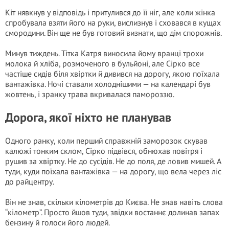
Кіт нявкнув у відповідь і притулився до її ніг, але коли жінка
спробувала взяти його на руки, вислизнув і сховався в кущах
смородини. Він ще не був готовий визнати, що дім спорожнів.
Минув тиждень. Тітка Катря виносила йому вранці трохи
молока й хліба, розмоченого в бульйоні, але Сірко все
частіше сидів біля хвіртки й дивився на дорогу, якою поїхала
вантажівка. Ночі ставали холоднішими — на календарі був
жовтень, і зранку трава вкривалася памороззю.
Дорога, якої ніхто не планував
Одного ранку, коли перший справжній заморозок скував
калюжі тонким склом, Сірко підвівся, обнюхав повітря і
рушив за хвіртку. Не до сусідів. Не до поля, де ловив мишей. А
туди, куди поїхала вантажівка — на дорогу, що вела через ліс
до райцентру.
Він не знав, скільки кілометрів до Києва. Не знав навіть слова
“кілометр”. Просто йшов туди, звідки востаннє долинав запах
бензину й голоси його людей.