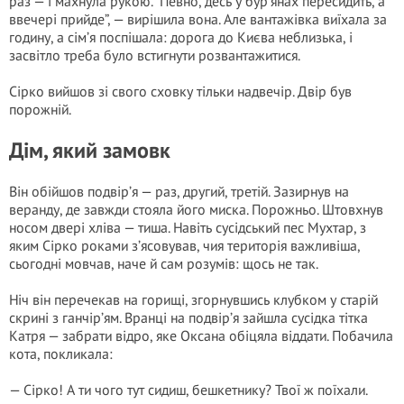
раз — і махнула рукою. “Певно, десь у бур’янах пересидить, а
ввечері прийде”, — вирішила вона. Але вантажівка виїхала за
годину, а сім’я поспішала: дорога до Києва неблизька, і
засвітло треба було встигнути розвантажитися.
Сірко вийшов зі свого сховку тільки надвечір. Двір був
порожній.
Дім, який замовк
Він обійшов подвір’я — раз, другий, третій. Зазирнув на
веранду, де завжди стояла його миска. Порожньо. Штовхнув
носом двері хліва — тиша. Навіть сусідський пес Мухтар, з
яким Сірко роками з’ясовував, чия територія важливіша,
сьогодні мовчав, наче й сам розумів: щось не так.
Ніч він перечекав на горищі, згорнувшись клубком у старій
скрині з ганчір’ям. Вранці на подвір’я зайшла сусідка тітка
Катря — забрати відро, яке Оксана обіцяла віддати. Побачила
кота, покликала:
— Сірко! А ти чого тут сидиш, бешкетнику? Твої ж поїхали.