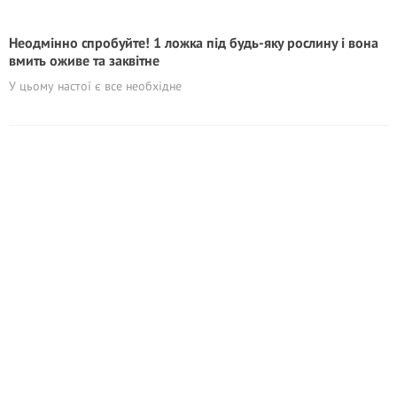
Неодмінно спробуйте! 1 ложка під будь-яку рослину і вона
вмить оживе та заквітне
У цьому настої є все необхідне