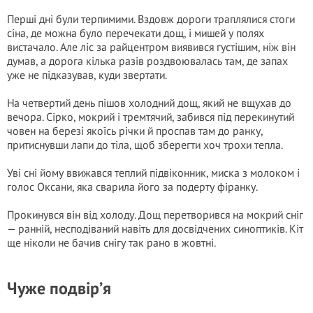
Перші дні були терпимими. Вздовж дороги траплялися стоги
сіна, де можна було перечекати дощ, і мишей у полях
вистачало. Але ліс за райцентром виявився густішим, ніж він
думав, а дорога кілька разів роздвоювалась там, де запах
уже не підказував, куди звертати.
На четвертий день пішов холодний дощ, який не вщухав до
вечора. Сірко, мокрий і тремтячий, забився під перекинутий
човен на березі якоїсь річки й проспав там до ранку,
притиснувши лапи до тіла, щоб зберегти хоч трохи тепла.
Уві сні йому ввижався теплий підвіконник, миска з молоком і
голос Оксани, яка сварила його за подерту фіранку.
Прокинувся він від холоду. Дощ перетворився на мокрий сніг
— ранній, несподіваний навіть для досвідчених синоптиків. Кіт
ще ніколи не бачив снігу так рано в жовтні.
Чуже подвір’я