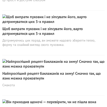
Ці прості й доступні способи
Щоб випрати пуховик і не зіпсувати його, варто
дотримуватися цих 3-х правил
Дотримуючись цих порад, ви зможете надовго зберегти тепло,
форму та охайний вигляд свого пуховика.
Найпростіший рецепт баклажанів на зиму! Смачно так, що
язик можна проковтнути
Смакота