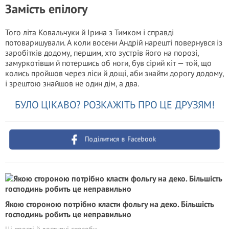
Замість епілогу
Того літа Ковальчуки й Ірина з Тимком і справді
потоваришували. А коли восени Андрій нарешті повернувся із
заробітків додому, першим, хто зустрів його на порозі,
замуркотівши й потершись об ноги, був сірий кіт — той, що
колись пройшов через ліси й дощі, аби знайти дорогу додому,
і зрештою знайшов не один дім, а два.
БУЛО ЦІКАВО? РОЗКАЖІТЬ ПРО ЦЕ ДРУЗЯМ!
Поділитися в Facebook
Якою стороною потрібно класти фольгу на деко. Більшість
господинь робить це неправильно