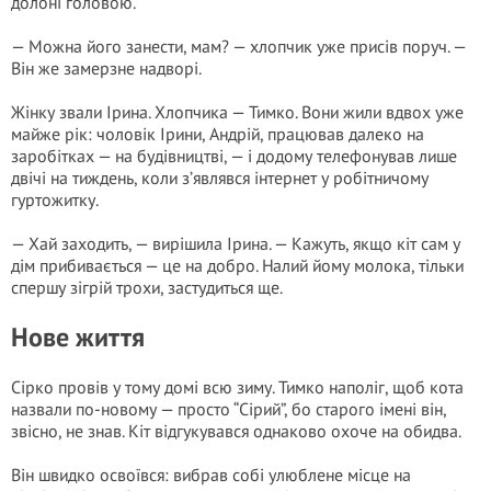
долоні головою.
— Можна його занести, мам? — хлопчик уже присів поруч. —
Він же замерзне надворі.
Жінку звали Ірина. Хлопчика — Тимко. Вони жили вдвох уже
майже рік: чоловік Ірини, Андрій, працював далеко на
заробітках — на будівництві, — і додому телефонував лише
двічі на тиждень, коли з’являвся інтернет у робітничому
гуртожитку.
— Хай заходить, — вирішила Ірина. — Кажуть, якщо кіт сам у
дім прибивається — це на добро. Налий йому молока, тільки
спершу зігрій трохи, застудиться ще.
Нове життя
Сірко провів у тому домі всю зиму. Тимко наполіг, щоб кота
назвали по-новому — просто “Сірий”, бо старого імені він,
звісно, не знав. Кіт відгукувався однаково охоче на обидва.
Він швидко освоївся: вибрав собі улюблене місце на