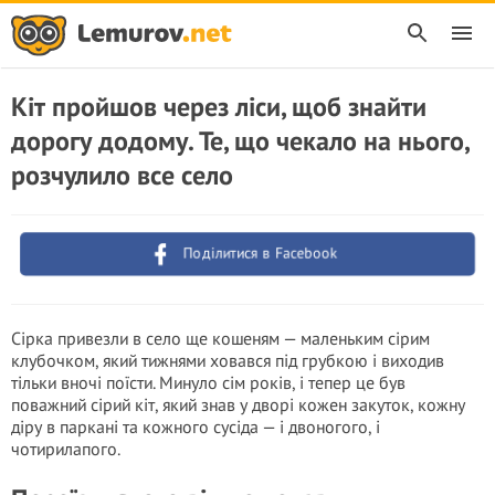
Кіт пройшов через ліси, щоб знайти
дорогу додому. Те, що чекало на нього,
розчулило все село
Поділитися в Facebook
Сірка привезли в село ще кошеням — маленьким сірим
клубочком, який тижнями ховався під грубкою і виходив
тільки вночі поїсти. Минуло сім років, і тепер це був
поважний сірий кіт, який знав у дворі кожен закуток, кожну
діру в паркані та кожного сусіда — і двоногого, і
чотирилапого.