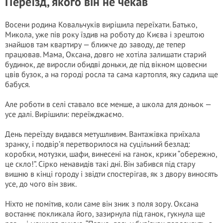
Переїзд, якого він не чекав
Восени родина Ковальчуків вирішила переїхати. Батько,
Микола, уже пів року їздив на роботу до Києва і зрештою
знайшов там квартиру — ближче до заводу, де тепер
працював. Мама, Оксана, довго не хотіла залишати старий
будинок, де виросли обидві доньки, де під вікном щовесни
цвів бузок, а на городі росла та сама картопля, яку садила ще
бабуся.
Але роботи в селі ставало все менше, а школа для доньок —
усе далі. Вирішили: переїжджаємо.
День переїзду видався метушливим. Вантажівка приїхала
зранку, і подвір’я перетворилося на суцільний безлад:
коробки, мотузки, шафи, винесені на ганок, крики “обережно,
це скло!”. Сірко ненавидів такі дні. Він забився під стару
вишню в кінці городу і звідти спостерігав, як з двору виносять
усе, до чого він звик.
Ніхто не помітив, коли саме він зник з поля зору. Оксана
востаннє покликала його, зазирнула під ганок, гукнула ще