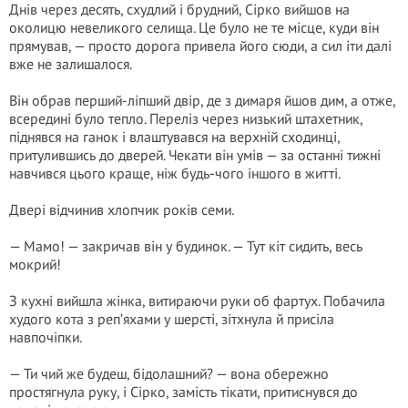
Днів через десять, схудлий і брудний, Сірко вийшов на
околицю невеликого селища. Це було не те місце, куди він
прямував, — просто дорога привела його сюди, а сил іти далі
вже не залишалося.
Він обрав перший-ліпший двір, де з димаря йшов дим, а отже,
всередині було тепло. Переліз через низький штахетник,
піднявся на ганок і влаштувався на верхній сходинці,
притулившись до дверей. Чекати він умів — за останні тижні
навчився цього краще, ніж будь-чого іншого в житті.
Двері відчинив хлопчик років семи.
— Мамо! — закричав він у будинок. — Тут кіт сидить, весь
мокрий!
З кухні вийшла жінка, витираючи руки об фартух. Побачила
худого кота з реп’яхами у шерсті, зітхнула й присіла
навпочіпки.
— Ти чий же будеш, бідолашний? — вона обережно
простягнула руку, і Сірко, замість тікати, притиснувся до