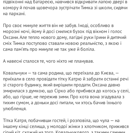
підвіконні над батареєю, навчився відкривати лапою двері в
комору й почав щовечора зустрічати Тимка зі школи, сидячи
на паркані.
Про своє минуле життя він не забув. Іноді, особливо в
морозні ночі, йому й досі снилися бузок під вікном і голос
Оксани. Але тепло нового дому, лагідні руки Ірини й дитячий
сміх Тимка поступово ставали новою реальністю, з якою і
сама пам’ять про минуле не так уже й боліла.
А навесні сталося те, чого ніхто не планував.
Ковальчуки — та сама родина, що переїхала до Києва, —
приїхали в село провідати тітку Катрю й забрати останні речі
зі старого будинку, який вирішили продати. Оксана давно
змирилася з думкою, що Сірко або прибився до когось у селі,
або, що гірше, не пережив зими. Про кота вона згадувала з
тихим сумом, а доньки досі питали, чи хтось бачив їхнього
улюбленця.
Тітка Катря, побачивши гостей, і розповіла, що чула — на
іншому кінці селища, у молодої жінки з хлопчиком, прижився
сірий кіт, схожий на того, Ковальчукового, з такими самими