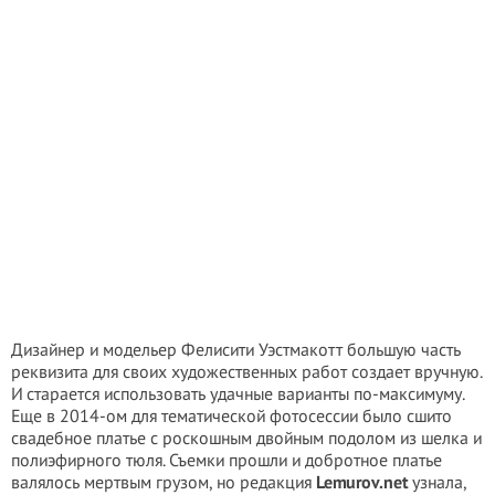
Дизайнер и модельер Фелисити Уэстмакотт большую часть
реквизита для своих художественных работ создает вручную.
И старается использовать удачные варианты по-максимуму.
Еще в 2014-ом для тематической фотосессии было сшито
свадебное платье с роскошным двойным подолом из шелка и
полиэфирного тюля. Съемки прошли и добротное платье
валялось мертвым грузом, но редакция
Lemurov.net
узнала,