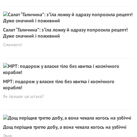
Салат “Галичина”: зʼїла ложку й одразу попросила рецепт!
Дуже смачний і поживний
Смачного!
МРТ: подорож у власне тіло без квитка і космічного
корабля!
Як працює ця штука?
Дощ періщив третю добу, а вона чекала когось на узбіччі
Ляля