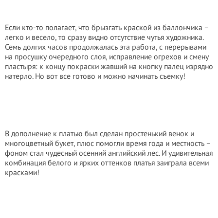
Если кто-то полагает, что брызгать краской из баллончика –
легко и весело, то сразу видно отсутствие чутья художника.
Семь долгих часов продолжалась эта работа, с перерывами
на просушку очередного слоя, исправление огрехов и смену
пластыря: к концу покраски жавший на кнопку палец изрядно
натерло. Но вот все готово и можно начинать съемку!
В дополнение к платью был сделан простенький венок и
многоцветный букет, плюс помогли время года и местность –
фоном стал чудесный осенний английский лес. И удивительная
комбинация белого и ярких оттенков платья заиграла всеми
красками!