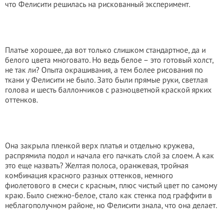
что Фелисити решилась на рискованный эксперимент.
Платье хорошее, да вот только слишком стандартное, да и
белого цвета многовато. Но ведь белое – это готовый холст,
не так ли? Опыта окрашивания, а тем более рисования по
ткани у Фелисити не было. Зато были прямые руки, светлая
голова и шесть баллончиков с разноцветной краской ярких
оттенков.
Она закрыла пленкой верх платья и отдельно кружева,
распрямила подол и начала его пачкать слой за слоем. А как
это еще назвать? Желтая полоса, оранжевая, тройная
комбинация красного разных оттенков, немного
фиолетового в смеси с красным, плюс чистый цвет по самому
краю. Было снежно-белое, стало как стенка под граффити в
неблагополучном районе, но Фелисити знала, что она делает.