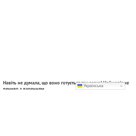
Навіть не думала, що воно готується так легко! Неймовірне
Українська
печиво з варенням
Смачного і затишних чаювань!