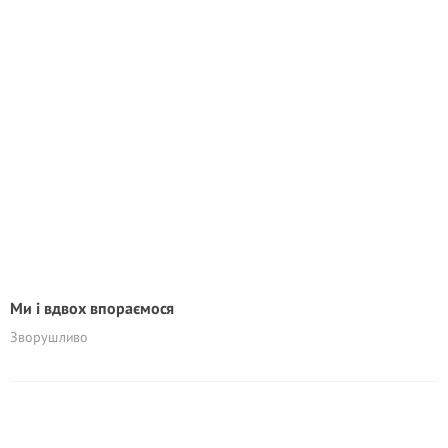
Ми і вдвох впораємося
Зворушливо