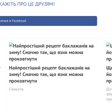
КАЖІТЬ ПРО ЦЕ ДРУЗЯМ!
итися в Facebook
у
Найпростіший рецепт баклажанів на
Що
зиму! Смачно так, що язик можна
йо
проковтнути
пр
Смакота
Дот
збе
пух