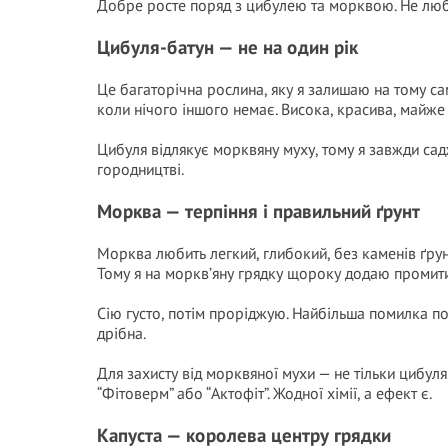
Добре росте поряд з цибулею та морквою. Не любит
Цибуля-батун — не на один рік
Це багаторічна рослина, яку я залишаю на тому сам
коли нічого іншого немає. Висока, красива, майже
Цибуля відлякує морквяну муху, тому я завжди сад
городництві.
Морква — терпіння і правильний ґрунт
Морква любить легкий, глибокий, без каменів ґру
Тому я на моркв’яну грядку щороку додаю промитий
Сію густо, потім проріджую. Найбільша помилка п
дрібна.
Для захисту від морквяної мухи — не тільки цибуля
“Фітоверм” або “Актофіт”. Жодної хімії, а ефект є.
Капуста — королева центру грядки