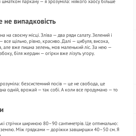
 шматком паркану — я зрозуміла: ніякого хаосу більше
е не випадковість
на на своєму місці. Зліва — два ряди салату. Зелений і
все щільно, рівно, красиво. Далі — цибуля, висока,
, але вже пишна зелень, мов маленький ліс. За нею —
 збоку, біля жердин — огірки вже лізуть угору.
зрозуміла: безсистемний посів — це не свобода, це
на одній, врожай — так собі. А коли все продумано — то
ти
зькі стрічки шириною 80–90 сантиметрів. Це оптимально:
а землю. Між грядками — доріжки завширшки 40–50 см. Я
.