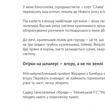
У мене білоголова, середньостигла — сорт “Слава” 
переносить наш клімат, лежить до Нового року в п
Під капусту я вношу найбільше органіки — вона лю
попелиця. Від них рятує система краплинного зро
обприскування розчином господарського мила або
До речі, крапельний полив для городу — це те, що
на три грядки: трубки, крапельниці, таймер. Витра
йде прямо в корінь, листя залишається сухим, хво
систему.
Огірки на шпалері — вгору, а не по землі
Мій найулюбленіший прийом. Жердини з бамбука аб
вгору. Переваги очевидні: не займають горизонтал
рівні та чисті, легко збирати.
Саджу самозапильні гібриди — “Ніжинський F1”, “Ма
плодять навіть у плівковому тунелі.