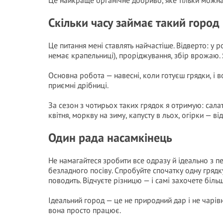
Це найкраще органічне добриво, яке тільки можна 
Скільки часу займає такий город
Це питання мені ставлять найчастіше. Відверто: у 
немає крапельниці), проріджування, збір врожаю.
Основна робота — навесні, коли готуєш грядки, і 
приємні дрібниці.
За сезон з чотирьох таких грядок я отримую: сал
квітня, моркву на зиму, капусту в льох, огірки — ві
Один рада насамкінець
Не намагайтеся зробити все одразу й ідеально з п
безладного посіву. Спробуйте спочатку одну грядку 
поводить. Відчуєте різницю — і самі захочете більш
Ідеальний город — це не природний дар і не чарів
вона просто працює.