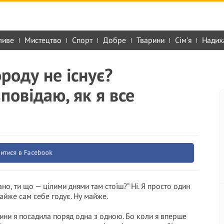
ливе
Мистецтво
Спорт
Добре
Тварини
Сім'я
Надих
роду не існує?
повідаю, як я все
итися в Facebook
ано, ти що — цілими днями там стоїш?” Ні. Я просто один
айже сам себе годує. Ну майже.
слини я посадила поряд одна з одною. Бо коли я вперше