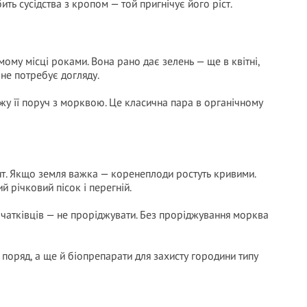
ь сусідства з кропом — той пригнічує його ріст.
ому місці роками. Вона рано дає зелень — ще в квітні,
 не потребує догляду.
жу її поруч з морквою. Це класична пара в органічному
нт. Якщо земля важка — коренеплоди ростуть кривими.
 річковий пісок і перегній.
очатківців — не проріджувати. Без проріджування морква
 поряд, а ще й біопрепарати для захисту городини типу