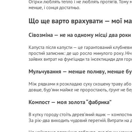
Огірки люблять тепло і не люблять протягів. Тому
менше, і сонця достатньо.
Що ще варто врахувати — мої ма
Сівозміна — не на одному місці два роки
Капуста після капусти — це гарантований клубневи
простий записник: де що росло минулого року. Ніч
зайвих витрат на фунгіциди та інсектициди для гор
Мульчування — менше поливу, менше бу
Між рядками я розкладаю суху скошену траву або
довше, бур’яни майже не проростають, ґрунт не б
Компост — моя золота “фабрика”
В кутку городу стоїть дерев’яний ящик — компостник
За рік-два виходить чудовий перегній. Витрати на 