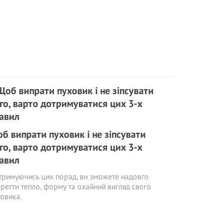
б випрати пуховик і не зіпсувати
го, варто дотримуватися цих 3-х
авил
римуючись цих порад, ви зможете надовго
регти тепло, форму та охайний вигляд свого
овика.