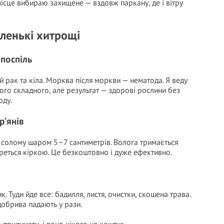
 місце вибираю захищене — вздовж паркану, де і вітру
ленькі хитрощі
 поспіль
й рак та кіла. Морква після моркви — нематода. Я веду
ого складного, але результат — здорові рослини без
оду.
р’янів
 солому шаром 5–7 сантиметрів. Волога тримається
ереться кіркою. Це безкоштовно і дуже ефективно.
. Туди йде все: бадилля, листя, очистки, скошена трава.
добрива падають у рази.