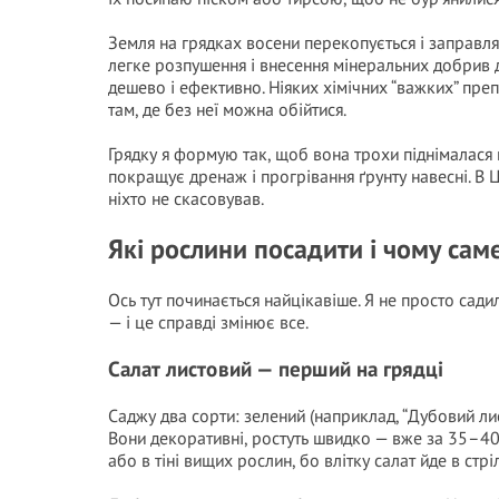
Земля на грядках восени перекопується і заправля
легке розпушення і внесення мінеральних добрив
дешево і ефективно. Ніяких хімічних “важких” преп
там, де без неї можна обійтися.
Грядку я формую так, щоб вона трохи піднімалася
покращує дренаж і прогрівання ґрунту навесні. В 
ніхто не скасовував.
Які рослини посадити і чому сам
Ось тут починається найцікавіше. Я не просто сади
— і це справді змінює все.
Салат листовий — перший на грядці
Саджу два сорти: зелений (наприклад, “Дубовий лис
Вони декоративні, ростуть швидко — вже за 35–40
або в тіні вищих рослин, бо влітку салат йде в стрі