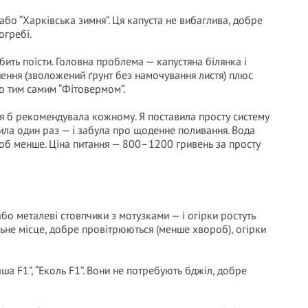
або “Харківська зимня”. Ця капуста не вибаглива, добре
огребі.
бить поїсти. Головна проблема — капустяна білянка і
шення (зволожений ґрунт без намочування листя) плюс
 тим самим “Фітовермом”.
 я б рекомендувала кожному. Я поставила просту систему
тила один раз — і забула про щоденне поливання. Вода
роб менше. Ціна питання — 800–1200 гривень за просту
о металеві стовпчики з мотузками — і огірки ростуть
ьне місце, добре провітрюються (менше хвороб), огірки
ша F1”, “Еколь F1”. Вони не потребують бджіл, добре