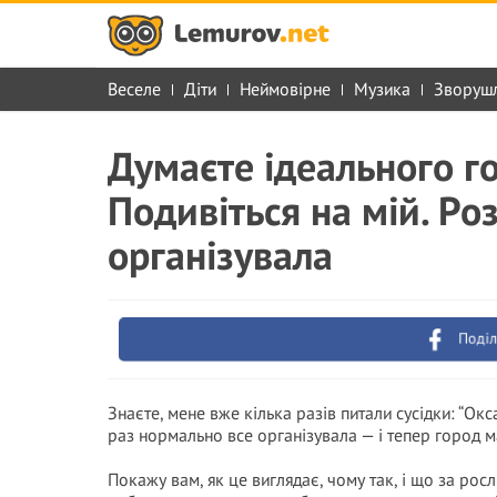
Веселе
Діти
Неймовірне
Музика
Зворуш
Думаєте ідеального го
Подивіться на мій. Роз
організувала
Поділ
Знаєте, мене вже кілька разів питали сусідки: “Окс
раз нормально все організувала — і тепер город м
Покажу вам, як це виглядає, чому так, і що за ро