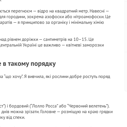
ється перегноєм — відро на квадратний метр. Навесні —
 для городини, зокрема азофоски або нітроамофоски. Це
аратів — я принципово за органіку і мінімальну хімію
 над рівнем доріжки — сантиметрів на 10–15. Це
Центральній Україні це важливо — квітневі заморозки
е в такому порядку
ла “що хочу”. Я вивчила, які рослини добре ростуть поряд
т”) і бордовий (“Лолло Росса” або “Червоний велетень”).
 днів можна зрізати. Головне — розміщую на краю грядки
лку від спеки.