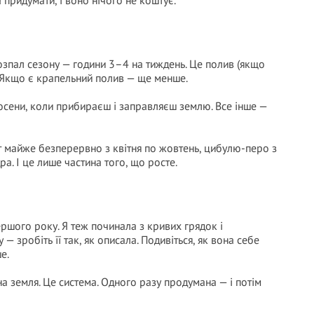
придумати, і воно нічого не коштує.
розпал сезону — години 3–4 на тиждень. Це полив (якщо
 Якщо є крапельний полив — ще менше.
восени, коли прибираєш і заправляєш землю. Все інше —
ат майже безперервно з квітня по жовтень, цибулю-перо з
дра. І це лише частина того, що росте.
ершого року. Я теж починала з кривих грядок і
— зробіть її так, як описала. Подивіться, як вона себе
е.
на земля. Це система. Одного разу продумана — і потім