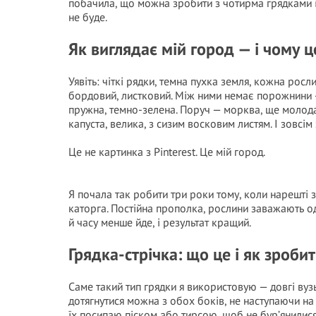
побачила, що можна зробити з чотирма грядками і
не буде.
Як виглядає мій город — і чому ц
Уявіть: чіткі рядки, темна пухка земля, кожна росли
бордовий, листковий. Між ними немає порожнини — 
пружна, темно-зелена. Поруч — морква, ще молода
капуста, велика, з сизим восковим листям. І зовсім
Це не картинка з Pinterest. Це мій город.
Я почала так робити три роки тому, коли нарешті 
каторга. Постійна прополка, рослини заважають од
й часу менше йде, і результат кращий.
Грядка-стрічка: що це і як зроби
Саме такий тип грядки я використовую — довгі ву
дотягнутися можна з обох боків, не наступаючи н
їх посипаю піском або тирсою, щоб не бур’янилися