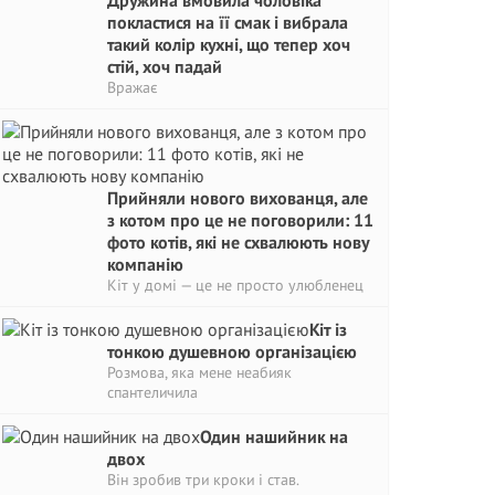
Дружина вмовила чоловіка
покластися на її смак і вибрала
такий колір кухні, що тепер хоч
стій, хоч падай
Вражає
Прийняли нового вихованця, але
з котом про це не поговорили: 11
фото котів, які не схвалюють нову
компанію
Кіт у домі — це не просто улюбленец
Кіт із
тонкою душевною організацією
Розмова, яка мене неабияк
спантеличила
Один нашийник на
двох
Він зробив три кроки і став.