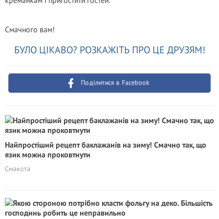
креманкам і пригостити гостей.
Смачного вам!
БУЛО ЦІКАВО? РОЗКАЖІТЬ ПРО ЦЕ ДРУЗЯМ!
Поділитися в Facebook
Найпростіший рецепт баклажанів на зиму! Смачно так, що
язик можна проковтнути
Смакота