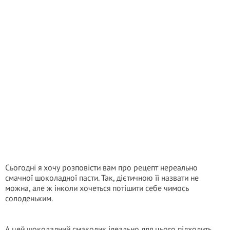
Сьогодні я хочу розповісти вам про рецепт нереально
смачної шоколадної пасти. Так, дієтичною її назвати не
можна, але ж інколи хочеться потішити себе чимось
солоденьким.
А цей шоколадний смаколик ідеально для цього підходить.