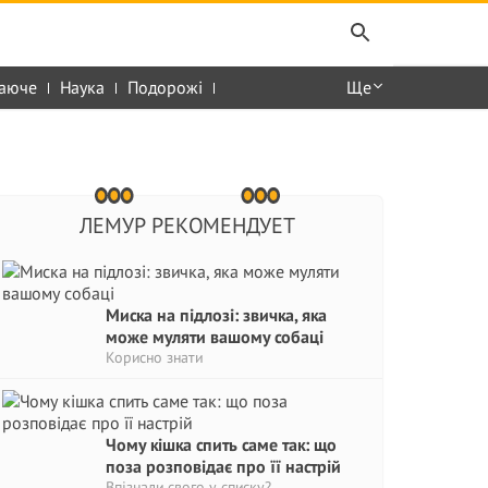
аюче
Наука
Подорожі
Ще
ЛЕМУР РЕКОМЕНДУЕТ
Миска на підлозі: звичка, яка
може муляти вашому собаці
Корисно знати
Чому кішка спить саме так: що
поза розповідає про її настрій
Впізнали свого у списку?