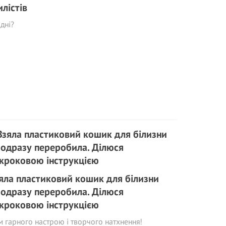
илістів
дні?
яла пластиковий кошик для білизни
 одразу переробила. Ділюся
кроковою інструкцією
м гарного настрою і творчого натхнення!