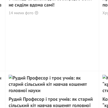
в
не сиділи вдома самі!
по
14 милих фото 😍
Хру
Рудий Професор і троє учнів: як старий
Ко
сільський кіт навчав кошенят головної
“к