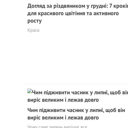
Догляд за різдвяником у грудні: 7 крокі
для красивого цвітіння та активного
росту
Краса
Чим підживити часник у липні, щоб він
виріс великим і лежав довго
Чому саме липень вирішує все