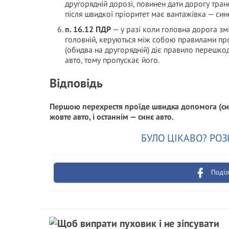
другорядній дорозі, повинен дати дорогу тра
після швидкої пріоритет має вантажівка — синє
п. 16.12 ПДР
— у разі коли головна дорога зм
головній, керуються між собою правилами прої
(обидва на другорядній) діє правило перешко
авто, тому пропускає його.
Відповідь
Першою перехрестя проїде швидка допомога (сині
жовте авто, і останнім — синє авто.
БУЛО ЦІКАВО? РОЗ
Поділ