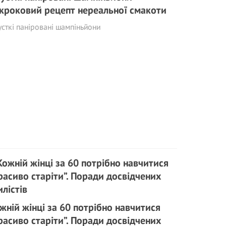
кроковий рецепт нереальної смакоти
сткі паніровані шампіньйони
жній жінці за 60 потрібно навчитися
расиво старіти”. Поради досвідчених