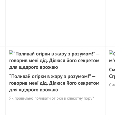
См
“Поливай огірки в жару з розумом!” —
Ст
говорив мені дід. Ділюся його секретом
См
для щедрого врожаю
Як правильно поливати огірки в спекотну пору?