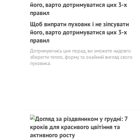
Щоб випрати пуховик і не зіпсувати
його, варто дотримуватися цих 3-х
правил
Дотримуючись цих порад, ви зможете надовго
зберегти тепло, форму та охайний вигляд свого
пуховика.