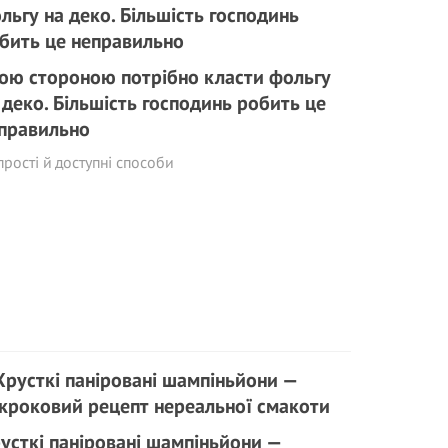
ою стороною потрібно класти фольгу
 деко. Більшість господинь робить це
правильно
прості й доступні способи
усткі паніровані шампіньйони —