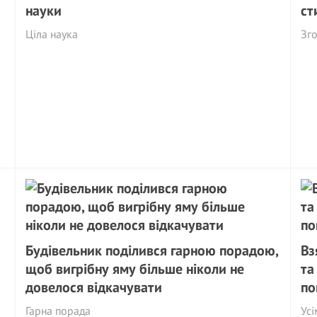
науки
ст
Ціла наука
Зго
Будівельник поділився гарною порадою,
Вз
щоб вигрібну яму більше ніколи не
та
довелося відкачувати
по
Гарна порада
Усі