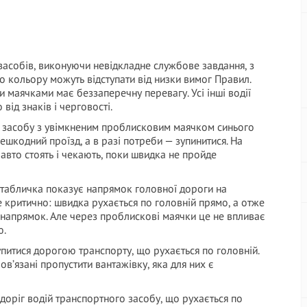
засобів, виконуючи невідкладне службове завдання, з
 кольору можуть відступати від низки вимог Правил.
 маячками має беззаперечну перевагу. Усі інші водії
від знаків і черговості.
засобу з увімкненим проблисковим маячком синього
ешкодний проїзд, а в разі потреби — зупинитися. На
 авто стоять і чекають, поки швидка не пройде
табличка показує напрямок головної дороги на
е критично: швидка рухається по головній прямо, а отже
 напрямок. Але через проблискові маячки це не впливає
ю.
питися дорогою транспорту, що рухається по головній.
ов’язані пропустити вантажівку, яка для них є
доріг водій транспортного засобу, що рухається по