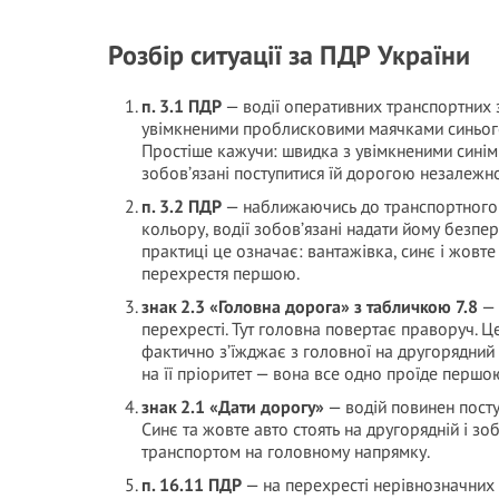
Розбір ситуації за ПДР України
п. 3.1 ПДР
— водії оперативних транспортних 
увімкненими проблисковими маячками синього
Простіше кажучи: швидка з увімкненими синіми
зобов’язані поступитися їй дорогою незалежно 
п. 3.2 ПДР
— наближаючись до транспортного 
кольору, водії зобов’язані надати йому безпер
практиці це означає: вантажівка, синє і жовте
перехрестя першою.
знак 2.3 «Головна дорога» з табличкою 7.8
— 
перехресті. Тут головна повертає праворуч. Ц
фактично з’їжджає з головної на другорядний
на її пріоритет — вона все одно проїде першо
знак 2.1 «Дати дорогу»
— водій повинен посту
Синє та жовте авто стоять на другорядній і зоб
транспортом на головному напрямку.
п. 16.11 ПДР
— на перехресті нерівнозначних 