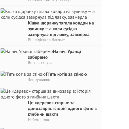
Кішка щоранку тягала ковдри на
зупинку — а коли сусідка
зазирнула під лавку, завмерла
Він підійшов ближче
На ніч. Уранці
заберемо
Вона зітхнула
П’ять котів за стіною
Зворушливо
Це «дерево» старше за
динозаврів: історія одного фото з
глибини шахти
Неймовірно!