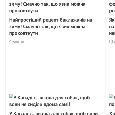
Найпростіший рецепт баклажанів на
Як
зиму! Смачно так, що язик можна
на
проковтнути
не
Смакота
Ці 
У Канаді є.. школа для собак, щоб вони
Хр