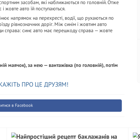
нспортним засобам, які наближаються по головній. Отже
 і жовте авто їй поступаються.
інює напрямок на перехресті, водії, що рухаються по
зду рівнозначних доріг. Між синім і жовтим авто
ди справа: синє авто має перешкоду справа — жовте
й маячок), за нею — вантажівка (по головній), потім
КАЖІТЬ ПРО ЦЕ ДРУЗЯМ!
итися в Facebook