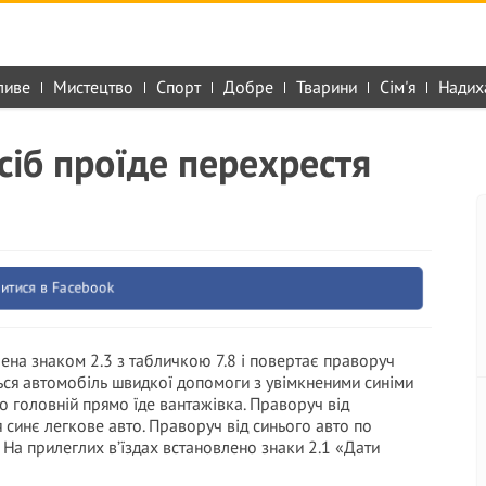
ливе
Мистецтво
Спорт
Добре
Тварини
Сім'я
Надих
сіб проїде перехрестя
итися в Facebook
ена знаком 2.3 з табличкою 7.8 і повертає праворуч
ться автомобіль швидкої допомоги з увімкненими синіми
 головній прямо їде вантажівка. Праворуч від
 синє легкове авто. Праворуч від синього авто по
 На прилеглих в’їздах встановлено знаки 2.1 «Дати