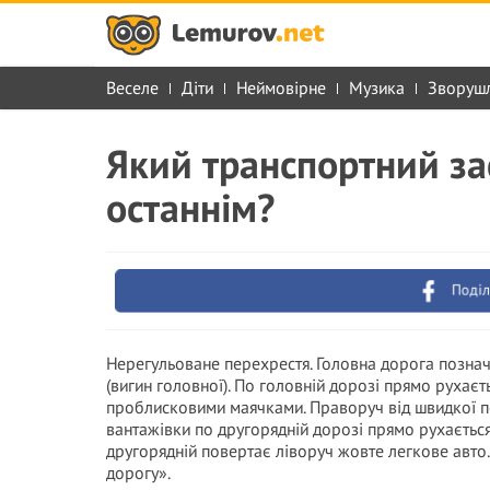
Веселе
Діти
Неймовірне
Музика
Зворуш
Який транспортний за
останнім?
Поділ
Нерегульоване перехрестя. Головна дорога познач
(вигин головної). По головній дорозі прямо рухає
проблисковими маячками. Праворуч від швидкої по
вантажівки по другорядній дорозі прямо рухається
другорядній повертає ліворуч жовте легкове авто.
дорогу».