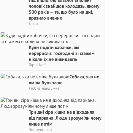
Під підлогою власної вітальні
чоловік знайшов колодязь, якому
500 років — те, що було на дні,
вразило вчених
Диво
Куди подіти кабачки, які
переросли: господині зі стажем
ніколи їх не викидають
Гарні ідеї
Собака, яка не
вміла бути злою
Любив найдужче
Три дні сіра кішка не відходила
від паркана. Люди зрозуміли чому
лише потім
Зворушливо