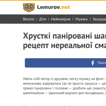
Веселе
Діти
Неймовірне
Музика
Зворуш
Хрусткі паніровані ш
рецепт нереальної см
Поділ
Уявіть собі вечір із друзями, легку музику на фоні 
неможливо відірватися. Це не просто закуска — це 
пряної паніровки. І головне — зробити цю смакоту 
шампіньйони — ідеальний варіант для посиденьок, 