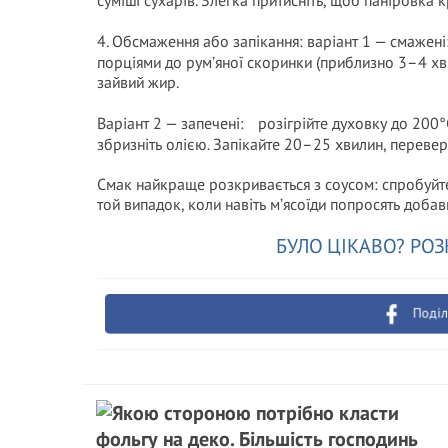
суміші сухарів. Злегка притисніть, щоб паніровка 
4. Обсмаження або запікання: варіант 1 — смажен
порціями до рум’яної скоринки (приблизно 3–4 хв
зайвий жир.
Варіант 2 — запечені: розігрійте духовку до 200°
збризніть олією. Запікайте 20–25 хвилин, перевер
Смак найкраще розкривається з соусом: спробуйте
той випадок, коли навіть м’ясоїди попросять добав
БУЛО ЦІКАВО? РОЗ
Поділ