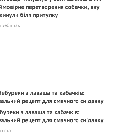
ймовірне перетворення собачки, яку
кинули біля притулку
треба так
буреки з лаваша та кабачків:
еальний рецепт для смачного сніданку
акота