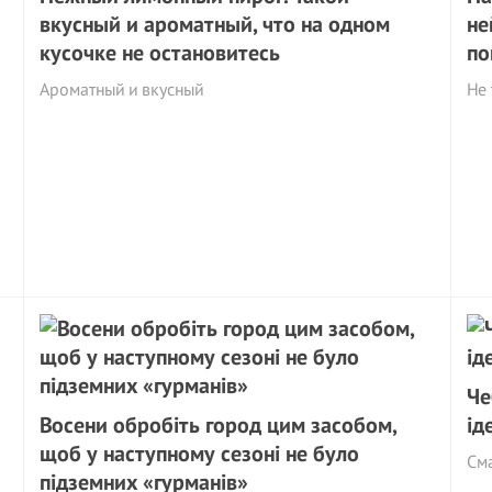
вкусный и ароматный, что на одном
не
кусочке не остановитесь
по
Ароматный и вкусный
Не 
Че
Восени обробіть город цим засобом,
ід
щоб у наступному сезоні не було
См
підземних «гурманів»