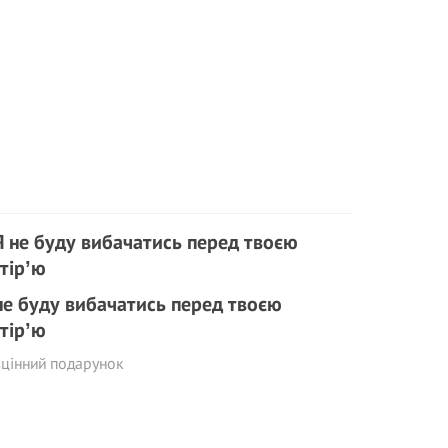
не буду вибачатись перед твоєю
тірʼю
цінний подарунок