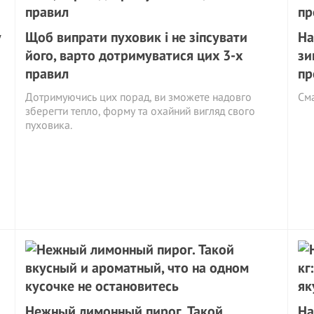
у
Щоб випрати пуховик і не зіпсувати
На
його, варто дотримуватися цих 3-х
зи
правил
пр
Дотримуючись цих порад, ви зможете надовго
См
зберегти тепло, форму та охайний вигляд свого
пуховика.
Нежный лимонный пирог. Такой
На