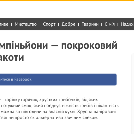
ливе
Мистецтво
Спорт
Добре
Тварини
Сім'я
Надих
ампіньйони — покроковий
акоти
итися в Facebook
— і тарілку гарячих, хрустких грибочків, від яких
потужний смак, який поєднує ніжність грибів і пікантність
можна за півгодини на власній кухні. Хрусткі паніровані
свят чи просто як альтернатива звичним снекам.