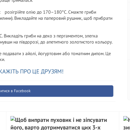
краще трималася.
і: розігрійте олію до 170–180°C. Смажте гриби
илини). Викладайте на паперовий рушник, щоб прибрати
C. Викладіть гриби на деко з пергаментом, злегка
нувши на півдорозі, до апетитного золотистого кольору.
 подавати з айолі, йогуртовим або томатним дипом. Це
ки.
КАЖІТЬ ПРО ЦЕ ДРУЗЯМ!
итися в Facebook