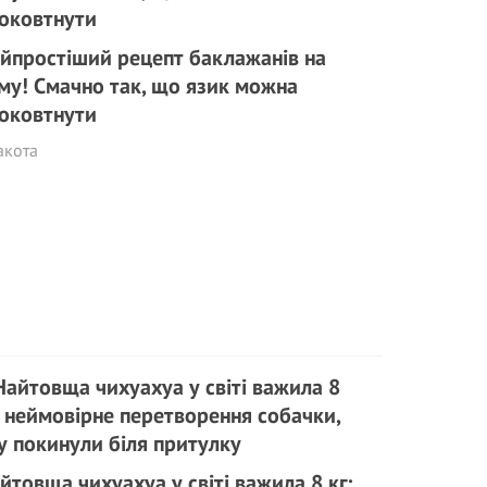
йпростіший рецепт баклажанів на
му! Смачно так, що язик можна
оковтнути
акота
йтовща чихуахуа у світі важила 8 кг: