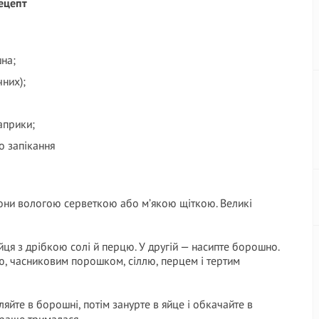
ецепт
шна;
чних);
паприки;
о запікання
йони вологою серветкою або м’якою щіткою. Великі
яйця з дрібкою солі й перцю. У другій — насипте борошно.
ою, часниковим порошком, сіллю, перцем і тертим
яйте в борошні, потім занурте в яйце і обкачайте в