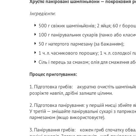
Хрусткі паніровані шампіньйони — покроковий р
Інгредієнти
:
500 г свіжих шампіньйонів; 2 яйця; 60 г боро
100 г панірувальних сухарів (панко або класи
50 г натертого пармезану (за бажанням);
1 ч. л. часникового порошку; 1 ч. л. солодкої 
Сіль і перець за смаком; олія для смаження аб
Процес приготування:
1. Підготовка грибів: акуратно очистіть шампінь
розріжте навпіл, дрібні залиште цілими.
2. Підготовка панірування: у першій мисці збийте 
У третій — змішайте панірувальні сухарі з паприк
пармезаном (якщо використовуєте).
3. Панірування грибів: кожен гриб спочатку обвал