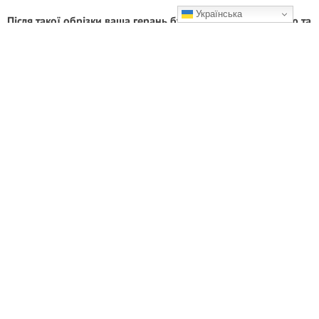
Українська
Після такої обрізки ваша герань буде в 10 разів гарнішою та
більш пишною
Беріть до уваги!