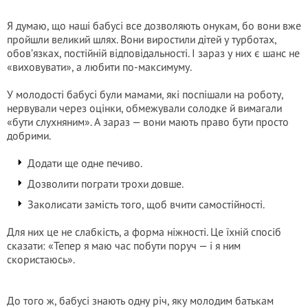
Я думаю, що наші бабусі все дозволяють онукам, бо вони вже
пройшли великий шлях. Вони виростили дітей у турботах,
обов’язках, постійній відповідальності. І зараз у них є шанс не
«виховувати», а любити по-максимуму.
У молодості бабусі були мамами, які поспішали на роботу,
нервували через оцінки, обмежували солодке й вимагали
«бути слухняним». А зараз — вони мають право бути просто
добрими.
Додати ще одне печиво.
Дозволити пограти трохи довше.
Заколисати замість того, щоб вчити самостійності.
Для них це не слабкість, а форма ніжності. Це їхній спосіб
сказати: «Тепер я маю час побути поруч — і я ним
скористаюсь».
До того ж, бабусі знають одну річ, яку молодим батькам