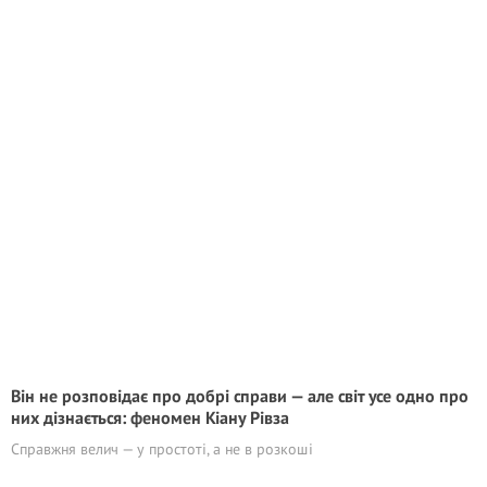
Він не розповідає про добрі справи — але світ усе одно про
них дізнається: феномен Кіану Рівза
Справжня велич — у простоті, а не в розкоші