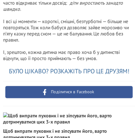
часто відкриває тільки досвід:
діти виростають занадто
швидко.
І всі ці моменти — короткі, смішні, безтурботні — більше не
повторяться. Тож коли бабуся дозволяє зайве морозиво чи
п’яту казку перед сном — це не балування. Це любов без
правил.
І, зрештою, кожна дитина має право хоча б у дитинстві
відчути, що її просто приймають — без умов.
БУЛО ЦІКАВО? РОЗКАЖІТЬ ПРО ЦЕ ДРУЗЯМ!
Поділитися в Facebook
Щоб випрати пуховик і не зіпсувати його, варто
дотримуватися цих 3-х правил