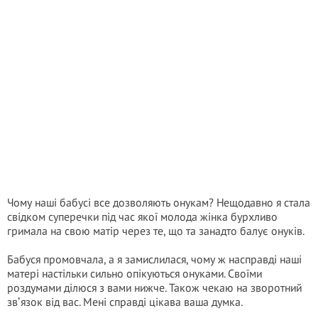
Чому наші бабусі все дозволяють онукам? Нещодавно я стала
свідком суперечки під час якої молода жінка бурхливо
гримала на свою матір через те, що та занадто балує онуків.
Бабуся промовчала, а я замислилася, чому ж насправді наші
матері настільки сильно опікуються онуками. Своїми
роздумами ділюся з вами нижче. Також чекаю на зворотний
звʼязoк від вас. Мені справді цікава ваша думка.