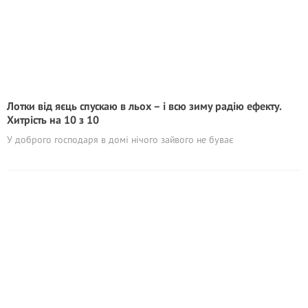
Лотки від яєць спускаю в льох – і всю зиму радію ефекту.
Хитрість на 10 з 10
У доброго господаря в домі нічого зайвого не буває