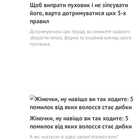
Щоб випрати пуховик і не зіпсувати
його, варто дотримуватися цих 3-х
правил
Дотримуючись цих порад, ви зможете надовго
зберегти тепло, форму та охайний вигляд свого
пуховика.
Жіночки, ну навіщо ви так ходите: 5
помилок від яких волосся стає дибки
А які «казуси» в одязі запамʼяталися вам?