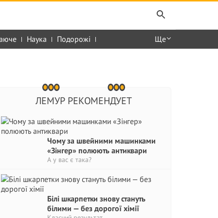
аюче
Наука
Подорожі
Ще
ЛЕМУР РЕКОМЕНДУЕТ
Чому за швейними машинками
«Зінгер» полюють антиквари
А у вас є така?
Білі шкарпетки знову стануть
білими — без дорогої хімії
Класний результат