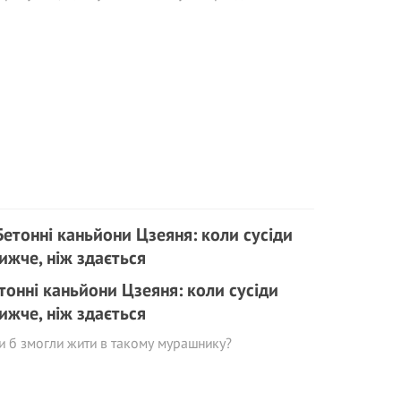
тонні каньйони Цзеяня: коли сусіди
ижче, ніж здається
и б змогли жити в такому мурашнику?