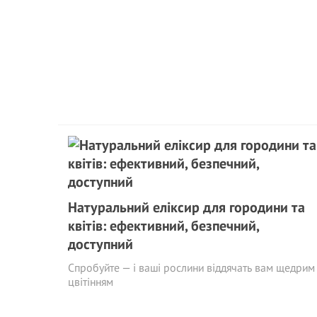
Натуральний еліксир для городини та
квітів: ефективний, безпечний,
доступний
Спробуйте — і ваші рослини віддячать вам щедрим
цвітінням