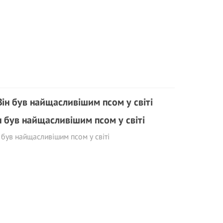
н був найщасливішим псом у світі
 був найщасливішим псом у світі