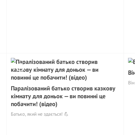
Ві
Він
Паралізований батько створив казкову
кімнату для доньок — ви повинні це
побачити! (відео)
Батько, який не здається! 💪