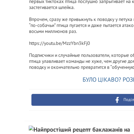
первых тиктоках птица послушно запрыгивает на к
застегивается шлейка.
Впрочем, сразу же привыкнуть к поводку у петуха 
“по-собачьи” птица пугается и даже пытается ата
восьми миллионов раз.
https://youtu.be/MzzYbn3kFj0
Подписчики и случайные пользователи, которые о
птица улавливает команды не хуже, чем другие до
поводку и окончательно превратится в “обученну
БУЛО ЦІКАВО? РОЗ
Поділ