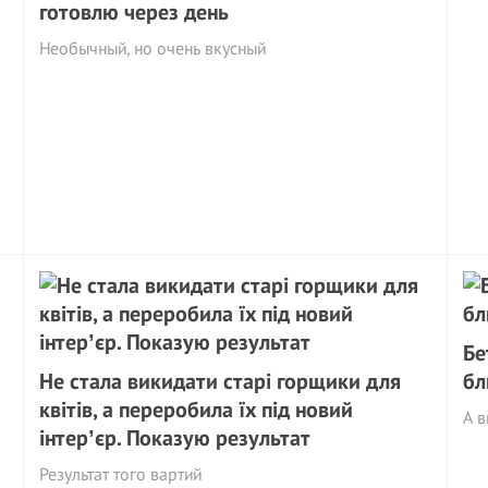
готовлю через день
Необычный, но очень вкусный
Бе
Не стала викидати старі горщики для
бл
квітів, а переробила їх під новий
А в
інтерʼєр. Показую результат
Результат того вартий