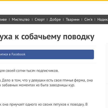
ливе
Мистецтво
Спорт
Добре
Тварини
Сім'я
Надих
уха к собачьему поводку
итися в Facebook
для своей сотни тысяч подписчиков.
 Дело в том, что у девушки есть своя птичья ферма, она
 забавных моментах из быта заводчицы кур.
к она приучает одного из своих петухов к поводку. В