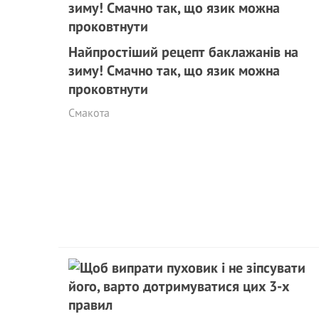
Найпростіший рецепт баклажанів на
зиму! Смачно так, що язик можна
проковтнути
Смакота