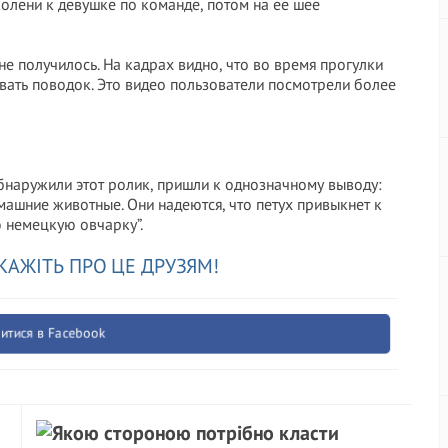
олени к девушке по команде, потом на ее шее
не получилось. На кадрах видно, что во время прогулки
ковать поводок. Это видео пользователи посмотрели более
бнаружили этот ролик, пришли к однозначному выводу:
машние животные. Они надеются, что петух привыкнет к
ю немецкую овчарку”.
КАЖІТЬ ПРО ЦЕ ДРУЗЯМ!
итися в Facebook