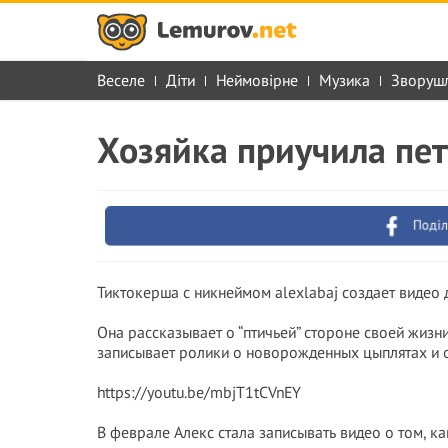
Веселе
Діти
Неймовірне
Музика
Зворуш
Хозяйка приучила пет
Поділ
Тиктокерша с никнеймом alexlabaj создает видео 
Она рассказывает о “птичьей” стороне своей жизни.
записывает ролики о новорожденных цыплятах и о
https://youtu.be/mbjT1tCVnEY
В феврале Алекс стала записывать видео о том, ка