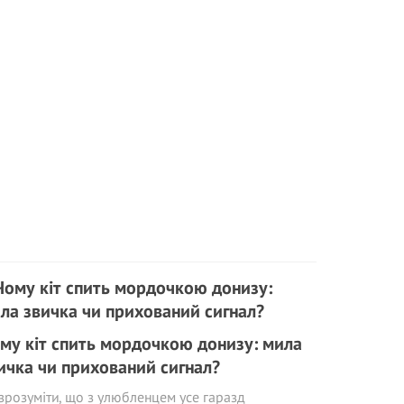
му кіт спить мордочкою донизу: мила
ичка чи прихований сигнал?
зрозуміти, що з улюбленцем усе гаразд