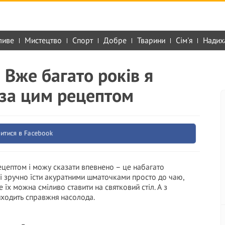
ливе
Мистецтво
Спорт
Добре
Тварини
Сім'я
Надих
 Вже багато років я
 за цим рецептом
итися в Facebook
ецептом і можу сказати впевнено – це набагато
ші зручно їсти акуратними шматочками просто до чаю,
е їх можна сміливо ставити на святковий стіл. А з
иходить справжня насолода.