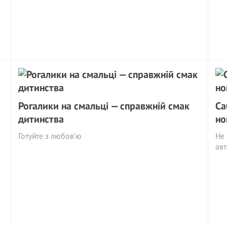
Рогалики на смальці — справжній смак
Са
дитинства
но
Готуйте з любов’ю
Не 
авт