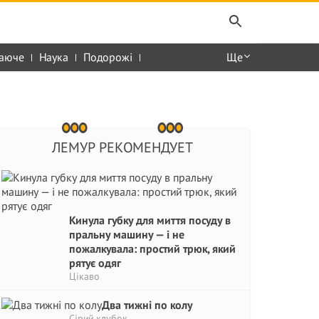
аюче
Наука
Подорожі
Ще
ЛЕМУР РЕКОМЕНДУЕТ
Кинула губку для миття посуду в
пральну машину — і не
пожалкувала: простий трюк, який
рятує одяг
Цікаво
Два тижні по колу
Сірий клубок