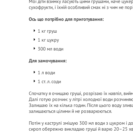
Мої діти взимку ласують цими грушами, наче цук
сухофрукти, і їхній особливий смак ні з чим не пор
Ось що потрібно для приготування:
1 кг груш
1 кг цукру
300 мл води
Для замочування:
1 л води
1 ст. л. соди
Спочатку я очищаю груші, розрізаю їх навпіл, ви
Далі готую розчин: у літрі холодної води розчиня
Залишаю їх на кілька годин. Після цього воду зл
залишаються цілими й не розварюються.
Потім у каструлі змішую 300 мл води з цукром і д
сироп обережно викладаю груші й варю 20–25 хви