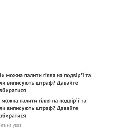
 можна палити гілля на подвірʼї та
ли виписують штраф? Давайте
збиратися
те на увазі