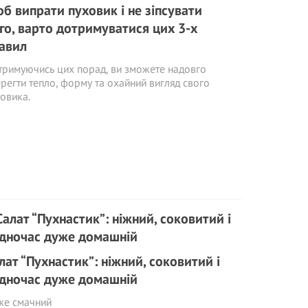
б випрати пуховик і не зіпсувати
го, варто дотримуватися цих 3-х
авил
римуючись цих порад, ви зможете надовго
регти тепло, форму та охайний вигляд свого
овика.
лат “Пухнастик”: ніжний, соковитий і
дночас дуже домашній
же смачний