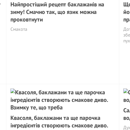
у
Найпростіший рецепт баклажанів на
Що
зиму! Смачно так, що язик можна
йо
проковтнути
пр
Смакота
Дот
збе
пух
Са
Квасоля, баклажани та ще парочка
во
інгредієнтів створюють смакове диво.
Ду