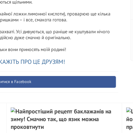
ються щільними.
в чайної ложки лимонної кислоти), проварюю ще кілька
ришками – і все, смакота готова.
 захваті. Усі дивуються, що раніше не куштували нічого
 дійсно дуже смачно й оригінально.
ільки вони приносять моїй родині!
КАЖІТЬ ПРО ЦЕ ДРУЗЯМ!
итися в Facebook