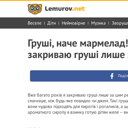
Веселе
Діти
Неймовірне
Музика
Зворуш
Груші, наче мармелад!
закриваю груші лише
Поділ
Вже багато років я закриваю груші лише за цим р
смачніше, ніж будь-яке повидло чи джем. Такі гру
вони чудово підходять для пирогів і рогаликів, а щ
ароматного сиропу я взимку готую дітям желе – в