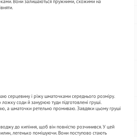
ерками. Вони залишаються пружними, схожими на
івняти.
ймаю серцевину і ріжу шматочками середнього розміру.
ю ложку соди й занурюю туди підготовлені груші.
иваю, а шматочки ретельно промиваю. Завдяки цьому груші
оводжу до кипіння, щоб він повністю розчинився. У цей
лин, легенько помішуючи. Вони поступово стають