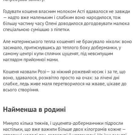
Годувати кошеня власним молоком Асті вдавалося не завжди
— надто вже маленьким і слабким воно народилося, тож
більшу частину часу Олені доводилося догодовувати малюка
спеціальною сумішшю з піпетки.
Але материнського тепла кошеняті не бракувало ніколи: воно
засинало, притиснувшись до теплого боку доберманки, у
самому центрі купи сплячих цуценят, під невсипущим
наглядом прийомної мами.
Кошеня назвали Розі— за ніжний рожевий носик і за те, що
воно, здавалося, розквітло просто на очах: за лічені дні
слабке, ледь живе маля перетворилося на жваве, цікаве до
всього створіння.
Найменша в родині
Минуло кілька тижнів, і цуценята-доберманчики підросли
настільки, що вже важили більше двох кілограмів кожне —