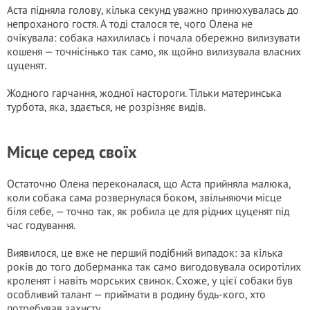
Аста підняла голову, кілька секунд уважно принюхувалась до
непроханого гостя. А тоді сталося те, чого Олена не
очікувала: собака нахилилась і почала обережно вилизувати
кошеня — точнісінько так само, як щойно вилизувала власних
цуценят.
Жодного гарчання, жодної настороги. Тільки материнська
турбота, яка, здається, не розрізняє видів.
Місце серед своїх
Остаточно Олена переконалася, що Аста прийняла малюка,
коли собака сама розвернулася боком, звільняючи місце
біля себе, — точно так, як робила це для рідних цуценят під
час годування.
Виявилося, це вже не перший подібний випадок: за кілька
років до того доберманка так само вигодовувала осиротілих
кроленят і навіть морських свинок. Схоже, у цієї собаки був
особливий талант — приймати в родину будь-кого, хто
потребував захисту.