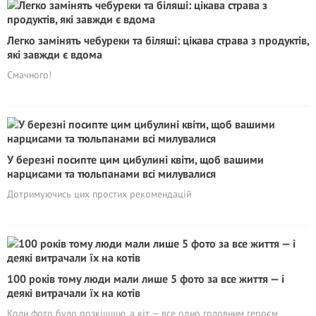
Легко замінять чебуреки та біляші: цікава страва з продуктів,
які завжди є вдома
Смачного!
У березні посипте цим цибулині квіти, щоб вашими
нарцисами та тюльпанами всі милувалися
Дотримуючись цих простих рекомендацій
100 років тому люди мали лише 5 фото за все життя — і
деякі витрачали їх на котів
Коли фото було розкішшю, а кіт — все одно головним героєм