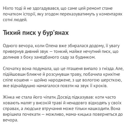
Ніхто тоді й не здогадувався, що саме цей ремонт стане
початком історії, яку згодом переказуватимуть у коментарях
сотні людей.
Тихий писк у бур’янах
Одного вечора, коли Олена вже збиралася додому, її увагу
привернув дивний звук — тонкий, майже нечутний писк, що
долинав з боку занедбаного саду за будинком.
Спочатку вона подумала, що це пташеня випало з гнізда. Але,
підійшовши ближче й розсунувши траву, побачила крихітне
сліпе кошеня — щойно народжене, з ще вологою шерсткою,
яке відчайдушно намагалося повзти на звук її кроків.
Жінка не стала його чіпати. Досвід підказував: коти часто
ховають малят у високій траві й ненадовго відходять у своїх
справах, а людське втручання може тільки нашкодити. Вона
вирішила почекати — можливо, мама-кицька повернеться до
вечора.