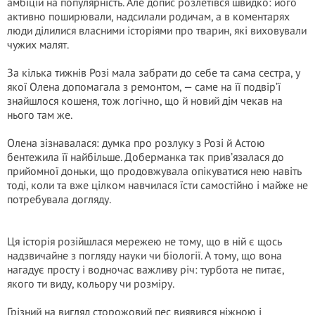
амбіцій на популярність. Але допис розлетівся швидко: його
активно поширювали, надсилали родичам, а в коментарях
люди ділилися власними історіями про тварин, які виховували
чужих малят.
За кілька тижнів Розі мала забрати до себе та сама сестра, у
якої Олена допомагала з ремонтом, — саме на її подвір’ї
знайшлося кошеня, тож логічно, що й новий дім чекав на
нього там же.
Олена зізнавалася: думка про розлуку з Розі й Астою
бентежила її найбільше. Доберманка так прив’язалася до
прийомної доньки, що продовжувала опікуватися нею навіть
тоді, коли та вже цілком навчилася їсти самостійно і майже не
потребувала догляду.
Ця історія розійшлася мережею не тому, що в ній є щось
надзвичайне з погляду науки чи біології. А тому, що вона
нагадує просту і водночас важливу річ: турбота не питає,
якого ти виду, кольору чи розміру.
Грізний на вигляд сторожовий пес виявився ніжною і