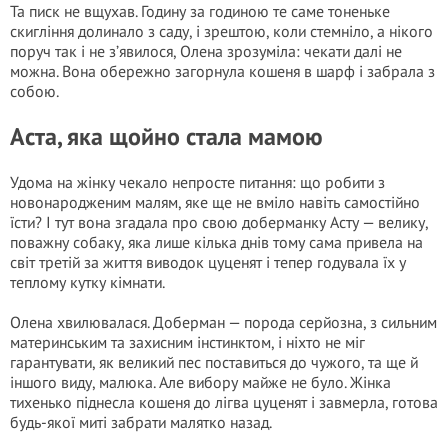
Та писк не вщухав. Годину за годиною те саме тоненьке
скигління долинало з саду, і зрештою, коли стемніло, а нікого
поруч так і не з’явилося, Олена зрозуміла: чекати далі не
можна. Вона обережно загорнула кошеня в шарф і забрала з
собою.
Аста, яка щойно стала мамою
Удома на жінку чекало непросте питання: що робити з
новонародженим малям, яке ще не вміло навіть самостійно
їсти? І тут вона згадала про свою доберманку Асту — велику,
поважну собаку, яка лише кілька днів тому сама привела на
світ третій за життя виводок цуценят і тепер годувала їх у
теплому кутку кімнати.
Олена хвилювалася. Доберман — порода серйозна, з сильним
материнським та захисним інстинктом, і ніхто не міг
гарантувати, як великий пес поставиться до чужого, та ще й
іншого виду, малюка. Але вибору майже не було. Жінка
тихенько піднесла кошеня до лігва цуценят і завмерла, готова
будь-якої миті забрати малятко назад.