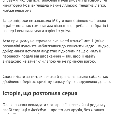
справжні молоді пси, галасливі й невгамовні. На їхньому тлі
мініатюрна Розі виглядала майже лялькою: тендітна, легка,
майже невагома.
Та це анітрохи не заважало їй бути повноцінною частиною
зграї — вона так само гасала кімнатою, стрибала на братів і
сестер і вимагала уваги нарівні з усіма.
Аста при цьому не втрачала пильності жодної миті. Щойно
розшалілі цуценята наближалися до кошеняти надто швидко,
доберманка встигала акуратно підхопити пащею малу й
перенести подалі від штовханини — так, щоб її навіть
випадково не зачепили лапою чи не притисли вагою.
Спостерігати за тим, як велика й грізна на вигляд собака так
дбайливо оберігає крихітну кицьку, було зворушливо до сліз.
Історія, що розтопила серця
Олена почала викладати фотографії незвичайної родини у
своїй сторінці у Фейсбук — просто для друзів, без жодних