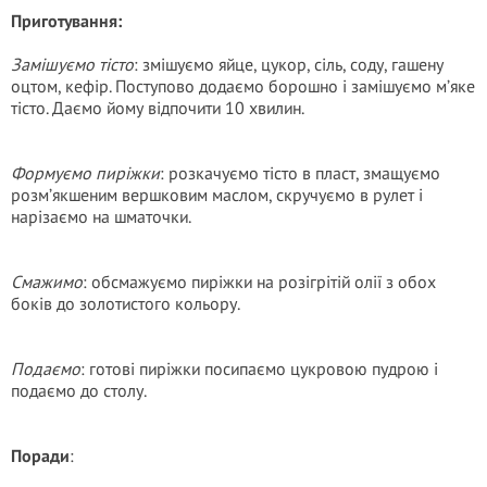
Приготування:
Замішуємо тісто
: змішуємо яйце, цукор, сіль, соду, гашену
оцтом, кефір. Поступово додаємо борошно і замішуємо м’яке
тісто. Даємо йому відпочити 10 хвилин.
Формуємо пиріжки
: розкачуємо тісто в пласт, змащуємо
розм’якшеним вершковим маслом, скручуємо в рулет і
нарізаємо на шматочки.
Смажимо
: обсмажуємо пиріжки на розігрітій олії з обох
боків до золотистого кольору.
Подаємо
: готові пиріжки посипаємо цукровою пудрою і
подаємо до столу.
Поради
: