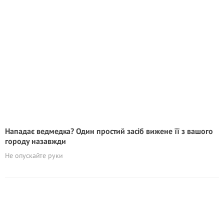
Нападає ведмедка? Один простий засіб вижене її з вашого
городу назавжди
Не опускайте руки