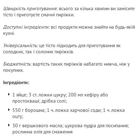
Швидкість приготування
: всього за кілька хвилин ви замісите
тісто і приготуєте смачні пиріжки.
Доступні інгредієнти:
всі продукти можна знайти на будь-якій
кухні.
Універсальність:
це тісто підходить для приготування як
солодких, так і солоних пиріжків.
Бюджетність
: вартість таких пиріжків набагато нижча, ніж у
покупних.
Інгредієнти:
1 яйце; 3 ст. ложки цукру; 200 мл кефіру або
простокваші; дрібка солі;
550 г борошна; 1 ч. ложка харчової соди; 1 ч. ложка
оцту;
30 г вершкового масла; цукрова пудра для посипання;
рослинна олія для смаження