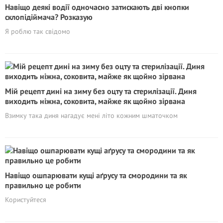
Навіщо деякі водії одночасно затискають дві кнопки
склопідіймача? Розказую
Я роблю так свідомо
Мій рецепт дині на зиму без оцту та стерилізації. Диня
виходить ніжна, соковита, майже як щойно зірвана
Взимку така диня нагадує мені літо кожним шматочком
Навіщо ошпарювати кущі аґрусу та смородини та як
правильно це робити
Користуйтеся