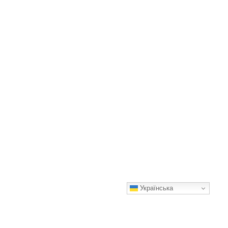
Українська
Домашні цибулеві крекери: смачно, швидко і просто
Готуйте з задоволенням!