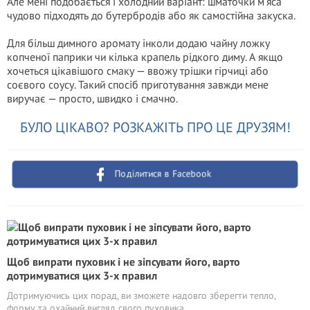
Але мені подобається і холодний варіант: шматочки м’яса
чудово підходять до бутербродів або як самостійна закуска.
Для більш димного аромату інколи додаю чайну ложку
копченої паприки чи кілька крапель рідкого диму. А якщо
хочеться цікавішого смаку — ввожу трішки гірчиці або
соєвого соусу. Такий спосіб приготування завжди мене
виручає — просто, швидко і смачно.
БУЛО ЦІКАВО? РОЗКАЖІТЬ ПРО ЦЕ ДРУЗЯМ!
Поділитися в Facebook
Щоб випрати пуховик і не зіпсувати його, варто
дотримуватися цих 3-х правил
Дотримуючись цих порад, ви зможете надовго зберегти тепло,
форму та охайний вигляд свого пуховика.