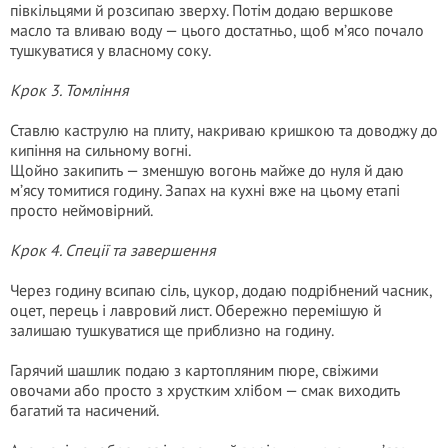
півкільцями й розсипаю зверху. Потім додаю вершкове
масло та вливаю воду — цього достатньо, щоб м’ясо почало
тушкуватися у власному соку.
Крок 3. Томління
Ставлю каструлю на плиту, накриваю кришкою та доводжу до
кипіння на сильному вогні.
Щойно закипить — зменшую вогонь майже до нуля й даю
м’ясу томитися годину. Запах на кухні вже на цьому етапі
просто неймовірний.
Крок 4. Спеції та завершення
Через годину всипаю сіль, цукор, додаю подрібнений часник,
оцет, перець і лавровий лист. Обережно перемішую й
залишаю тушкуватися ще приблизно на годину.
Гарячий шашлик подаю з картопляним пюре, свіжими
овочами або просто з хрустким хлібом — смак виходить
багатий та насичений.