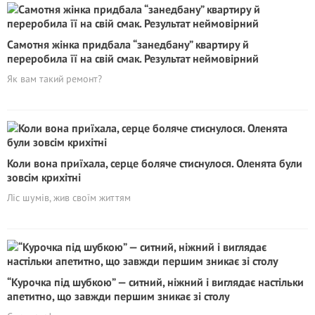
Самотня жінка придбала “занедбану” квартиру й
переробила її на свій смак. Результат неймовірний
Як вам такий ремонт?
Коли вона приїхала, серце боляче стиснулося. Оленята були
зовсім крихітні
Ліс шумів, жив своїм життям
“Курочка під шубкою” — ситний, ніжний і виглядає настільки
апетитно, що завжди першим зникає зі столу