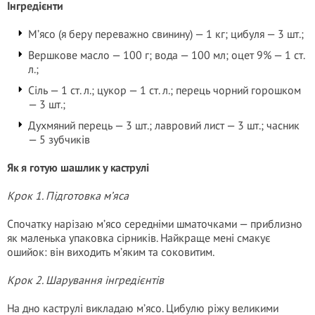
Інгредієнти
М’ясо (я беру переважно свинину) — 1 кг; цибуля — 3 шт.;
Вершкове масло — 100 г; вода — 100 мл; оцет 9% — 1 ст.
л.;
Сіль — 1 ст. л.; цукор — 1 ст. л.; перець чорний горошком
— 3 шт.;
Духмяний перець — 3 шт.; лавровий лист — 3 шт.; часник
— 5 зубчиків
Як я готую шашлик у каструлі
Крок 1. Підготовка м’яса
Спочатку нарізаю м’ясо середніми шматочками — приблизно
як маленька упаковка сірників. Найкраще мені смакує
ошийок: він виходить м’яким та соковитим.
Крок 2. Шарування інгредієнтів
На дно каструлі викладаю м’ясо. Цибулю ріжу великими