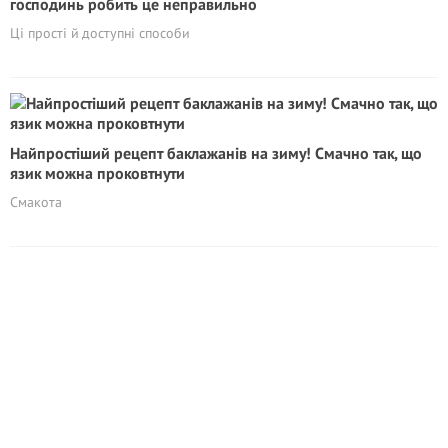
господинь робить це неправильно
Ці прості й доступні способи
Найпростіший рецепт баклажанів на зиму! Смачно так, що
язик можна проковтнути
Смакота