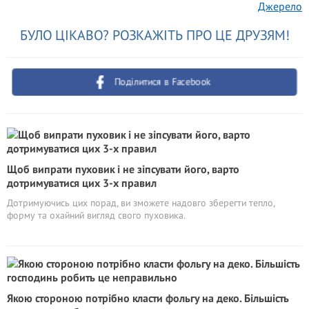
Джерело
БУЛО ЦІКАВО? РОЗКАЖІТЬ ПРО ЦЕ ДРУЗЯМ!
Поділитися в Facebook
Щоб випрати пуховик і не зіпсувати його, варто
дотримуватися цих 3-х правил
Дотримуючись цих порад, ви зможете надовго зберегти тепло,
форму та охайний вигляд свого пуховика.
Якою стороною потрібно класти фольгу на деко. Більшість