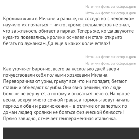
Источник фото:
curioctopus.guru
Источник фото:
curioctopus.guru
Кролики жили в Милане и раньше, но соседство с человеком
научило их прятаться – никто, кроме специалистов не знал,
что за живность обитает в парках. Теперь же, когда двуногие
куда-то подевались, кролики осмелели и стали открыто
бегать по лужайкам. Да еще в каких количествах!
Источник фото:
curioctopus.guru
Источник фото:
curioctopus.guru
Как уточняет Баронио, всего за несколько дней звери
почувствовали себя полными хозяевами Милана.
Переворачивают урны, грызут все что ни попадет, бегают
стаями и объедают клумбы. Они явно решили, что люди
больше не вернутся, а потому и опасаться нечего. На дворе
весна, вокруг много сочной травы, а гормоны зовут начать
период любви и размножения – в отличие от запертых по
домам людеq кролики не бояться физической близости!
Прямо завидно, отмечает темпераментная итальянка.