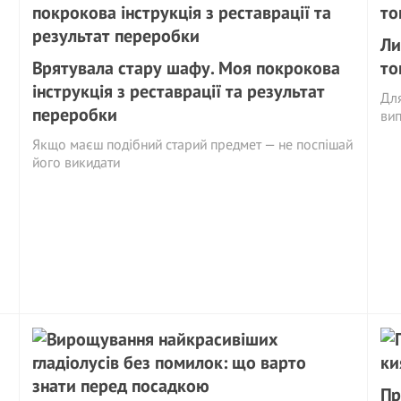
Ли
Врятувала стару шафу. Моя покрокова
то
інструкція з реставрації та результат
Для
переробки
вип
Якщо маєш подібний старий предмет — не поспішай
його викидати
Пр