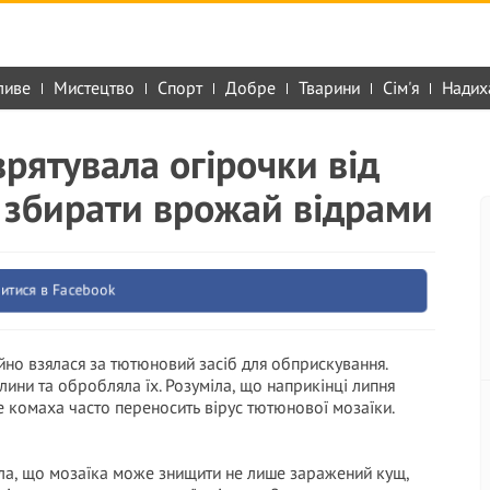
ливе
Мистецтво
Спорт
Добре
Тварини
Сім'я
Надих
рятувала огірочки від
 збирати врожай відрами
итися в Facebook
йно взялася за тютюновий засіб для обприскування.
лини та обробляла їх. Розуміла, що наприкінці липня
 комаха часто переносить вірус тютюнової мозаїки.
нала, що мозаїка може знищити не лише заражений кущ,