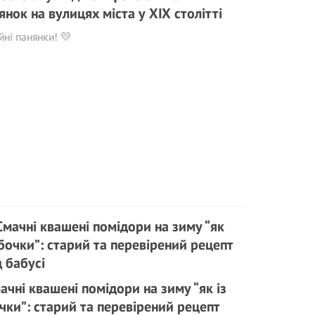
янок на вулицях міста у ХІХ столітті
ні панянки! 💛
ачні квашені помідори на зиму “як із
чки”: старий та перевірений рецепт