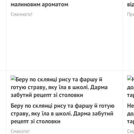
малиновим ароматом
ві
Смачного!
При
Беру по склянці рису та фаршу й готую
Не
страву, яку їла в школі. Дарма забутий
до
рецепт зі столовки
та
Смакота!
См