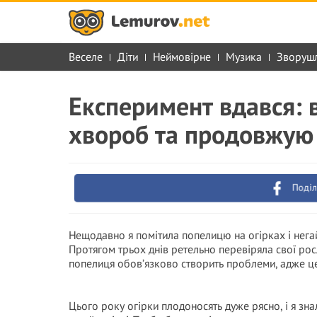
Веселе
Діти
Неймовірне
Музика
Зворуш
Експеримент вдався: в
хвороб та продовжую
Поділ
Нещодавно я помітила попелицю на огірках і нега
Протягом трьох днів ретельно перевіряла свої рос
попелиця обов’язково створить проблеми, адже це
Цього року огірки плодоносять дуже рясно, і я з