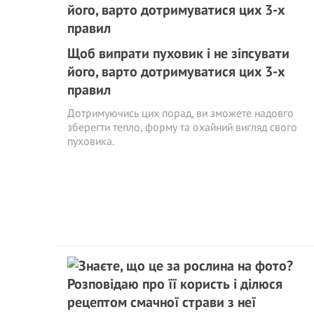
Щоб випрати пуховик і не зіпсувати
його, варто дотримуватися цих 3-х
правил
Дотримуючись цих порад, ви зможете надовго
зберегти тепло, форму та охайний вигляд свого
пуховика.