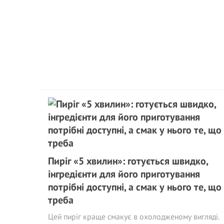
Пиріг «5 хвилин»: готується швидко,
інгредієнти для його приготування
потрібні доступні, а смак у нього те, що
треба
Цей пиріг краще смакує в охолодженому вигляді.