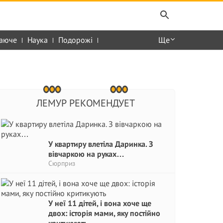
аюче
Наука
Подорожі
Ще
ЛЕМУР РЕКОМЕНДУЕТ
У квартиру влетіла Даринка. З
вівчаркою на руках…
Сюрприз
У неї 11 дітей, і вона хоче ще
двох: історія мами, яку постійно