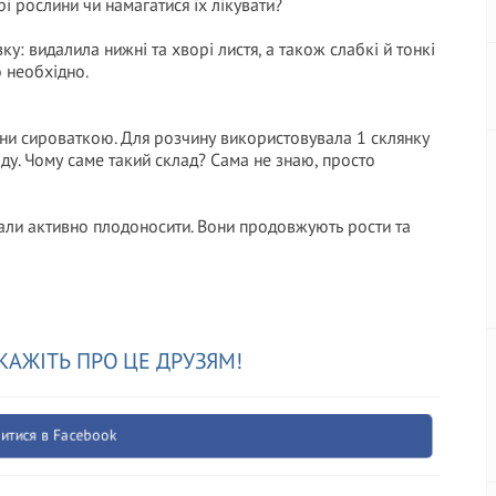
рі рослини чи намагатися їх лікувати?
у: видалила нижні та хворі листя, а також слабкі й тонкі
о необхідно.
лини сироваткою. Для розчину використовувала 1 склянку
оду. Чому саме такий склад? Сама не знаю, просто
чали активно плодоносити. Вони продовжують рости та
КАЖІТЬ ПРО ЦЕ ДРУЗЯМ!
итися в Facebook