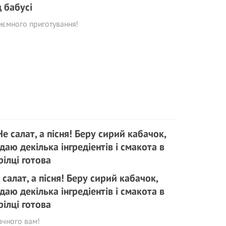
д бабусі
ємного приготування!
 салат, а пісня! Беру сирий кабачок,
даю декілька інгредіентів і смакота в
рілці готова
ачного вам!