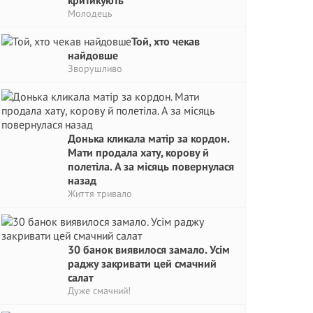
критикують
Молодець
Той, хто чекав
найдовше
Зворушливо
Донька кликала матір за кордон.
Мати продала хату, корову й
полетіла. А за місяць повернулася
назад
Життя тривало
30 банок виявилося замало. Усім
раджу закривати цей смачний
салат
Дуже смачний!