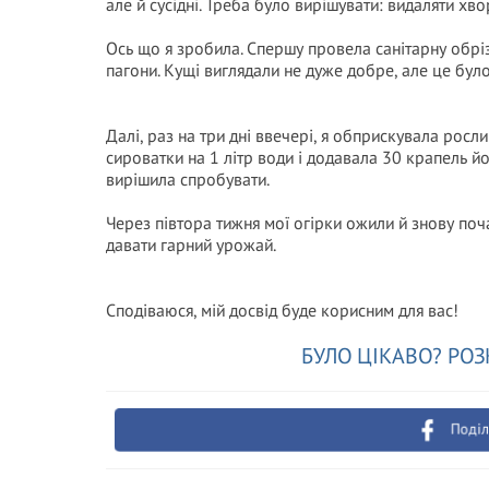
але й сусідні. Треба було вирішувати: видаляти хво
Ось що я зробила. Спершу провела санітарну обрізк
пагони. Кущі виглядали не дуже добре, але це бул
Далі, раз на три дні ввечері, я обприскувала рос
сироватки на 1 літр води і додавала 30 крапель й
вирішила спробувати.
Через півтора тижня мої огірки ожили й знову по
давати гарний урожай.
Сподіваюся, мій досвід буде корисним для вас!
БУЛО ЦІКАВО? РОЗ
Поділ