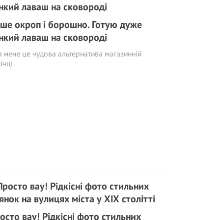
ше окроп і борошно. Готую дуже
нкий лаваш на сковороді
 мене це чудова альтернатива магазинній
ічці
осто вау! Рідкісні фото стильних