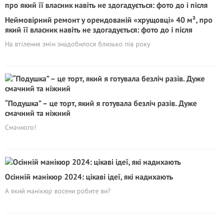
Неймовірний ремонт у орендованій «хрущовці» 40 м², про
який її власник навіть не здогадується: фото до і після
На втілення змін знадобилося близько пів року
“Подушка” – це торт, який я готувала безліч разів. Дуже
смачний та ніжний
Смачного!
Осінній манікюр 2024: цікаві ідеї, які надихають
А який манікюр восени робите ви?