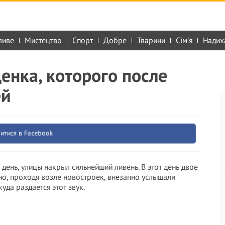
ливе
Мистецтво
Спорт
Добре
Тварини
Сім'я
Надих
енка, которого после
ей
итися в Facebook
ень, улицы накрыл сильнейший ливень. В этот день двое
о, проходя возле новостроек, внезапно услышали
уда раздается этот звук.