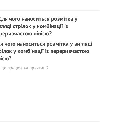
я чого наноситься розмітка у вигляді
рілок у комбінації із переривчастою
нією?
к це працює на практиці?