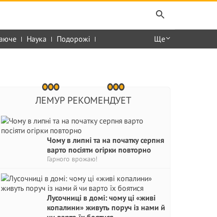
аюче
Наука
Подорожі
Ще
ЛЕМУР РЕКОМЕНДУЕТ
Чому в липні та на початку серпня
варто посіяти огірки повторно
Гарного врожаю!
Лусочниці в домі: чому ці «живі
копалини» живуть поруч із нами й