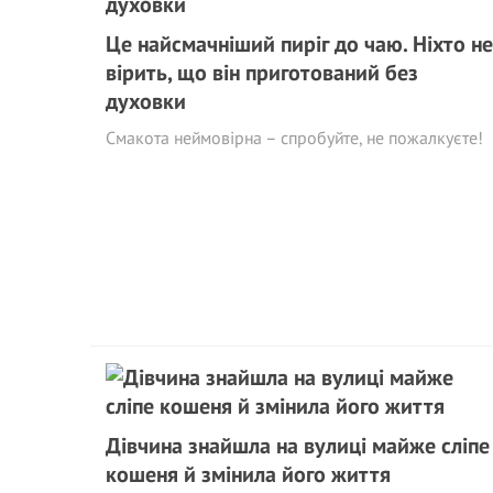
Це найсмачніший пиріг до чаю. Ніхто не
вірить, що він приготований без
духовки
Смакота неймовірна – спробуйте, не пожалкуєте!
Дівчина знайшла на вулиці майже сліпе
кошеня й змінила його життя