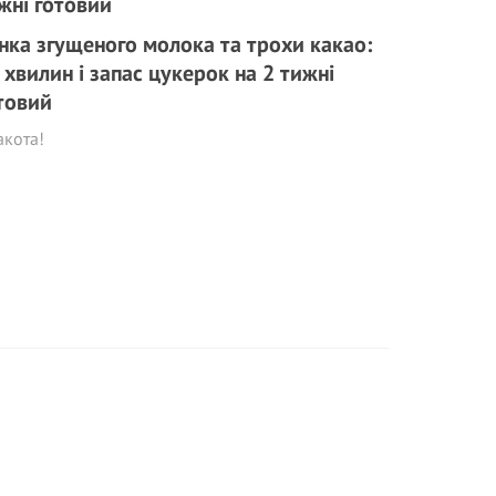
нка згущеного молока та трохи какао:
 хвилин і запас цукерок на 2 тижні
товий
акота!