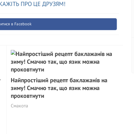
КАЖІТЬ ПРО ЦЕ ДРУЗЯМ!
итися в Facebook
у
Найпростіший рецепт баклажанів на
зиму! Смачно так, що язик можна
проковтнути
Смакота