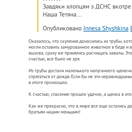
Завдяки хлопцям з ДСНС вкотре 
Наша Тетяна…
Опубликовано
Innesa Shyshkina
Оказалось, что скуления доносились из трубы, к
могли оставить замурованное животное в беде и в
вызова, сразу же принялись расчищать завалы. Эт
счастью, все было не зря.
Из трубы достали маленького напуганного щеночк
спрятаться от дождя. Если бы не эти неравнодушные
в итоге произошло.
К счастью, спасение прошло удачно, а щенка в ито
Как же прекрасно, что в мире все еще остались 
братьям нашим меньшим!