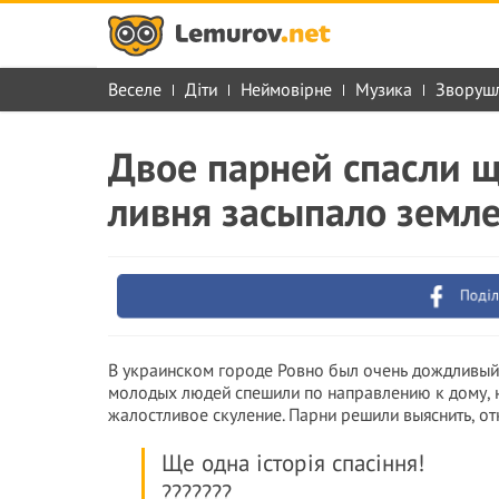
Веселе
Діти
Неймовірне
Музика
Зворуш
Двое парней спасли щ
ливня засыпало земл
Поділ
В украинском городе Ровно был очень дождливый д
молодых людей спешили по направлению к дому, н
жалостливое скуление. Парни решили выяснить, отк
Ще одна історія спасіння!
???????