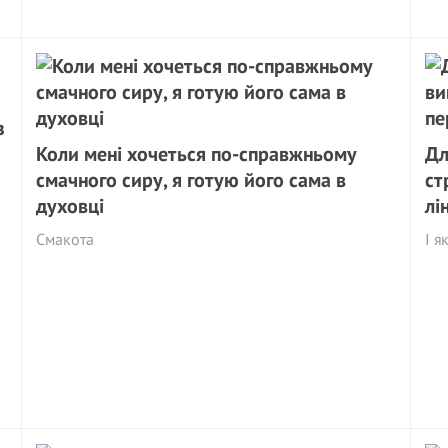
з
Коли мені хочеться по-справжньому
Дл
смачного сиру, я готую його сама в
ст
духовці
лі
Смакота
І я