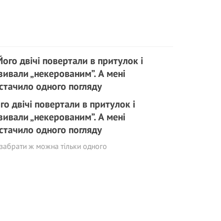
го двічі повертали в притулок і
зивали „некерованим”. А мені
стачило одного погляду
забрати ж можна тільки одного