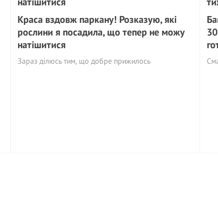
Краса вздовж паркану! Розказую, які
Ба
рослини я посадила, що тепер не можу
30
натішитися
го
Зараз ділюсь тим, що добре прижилось
См