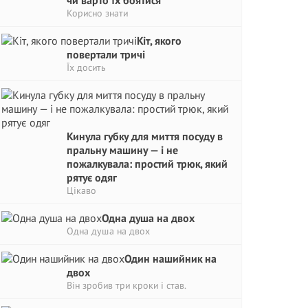
чи варто їх боятися
Корисно знати
Кіт, якого
повертали тричі
Їх досить
Кинула губку для миття посуду в
пральну машину — і не
пожалкувала: простий трюк, який
рятує одяг
Цікаво
Одна душа на двох
Одна душа на двох
Один нашийник на
двох
Він зробив три кроки і став.