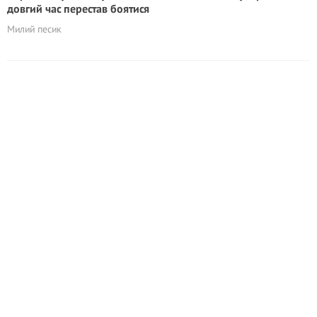
довгий час перестав боятися
Милий песик