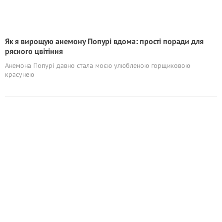
Як я вирощую анемону Попурі вдома: прості поради для
рясного цвітіння
Анемона Попурі давно стала моєю улюбленою горщиковою
красунею