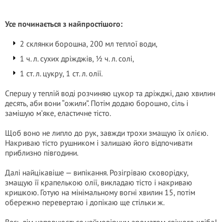
Усе починається з найпростішого:
2 склянки борошна, 200 мл теплої води,
1 ч. л. сухих дріжджів, ½ ч. л. солі,
1 ст. л. цукру, 1 ст. л. олії.
Спершу у теплій воді розчиняю цукор та дріжджі, даю хвилин
десять, аби вони “ожили”. Потім додаю борошно, сіль і
замішую м’яке, еластичне тісто.
Щоб воно не липло до рук, завжди трохи змащую їх олією.
Накриваю тісто рушником і залишаю його відпочивати
приблизно півгодини.
Далі найцікавіше — випікання. Розігріваю сковорідку,
змащую її крапелькою олії, викладаю тісто і накриваю
кришкою. Готую на мінімальному вогні хвилин 15, потім
обережно перевертаю і допікаю ще стільки ж.