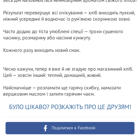
Весь дім наповнюється неймовірним ароматом свіжого хліба!
Результат перевершує всі очікування — хліб виходить пухкий,
ніжний усередині й водночас із рум’яною скоринкою зовні.
Часто додаю до тіста улюблені спеції — трохи сушеного
часнику, розмарину або насіння кунжуту.
Кожного разу виходить новий смак.
Чесно кажучи, тепер я вже й не згадую про магазинний хліб.
Цей — зовсім інший: теплий, домашній, живий.
Найсмачніше — розламати ще гарячу скибку, намазати
вершковим маслом і запити гарячим чаєм.
БУЛО ЦІКАВО? РОЗКАЖІТЬ ПРО ЦЕ ДРУЗЯМ!
Поділитися в Facebook