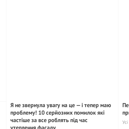
Я не звернула увагу на це — і тепер маю
Пе
проблему! 10 серйозних помилок які
пр
частіше за все роблять під час
Усі
утеплення фасаду