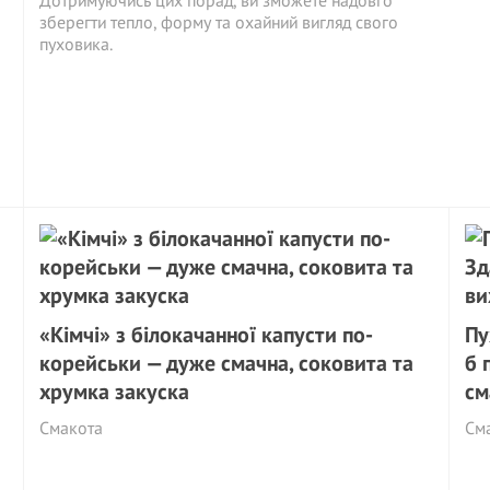
Дотримуючись цих порад, ви зможете надовго
зберегти тепло, форму та охайний вигляд свого
пуховика.
«Кімчі» з білокачанної капусти по-
Пу
корейськи — дуже смачна, соковита та
б 
хрумка закуска
см
Смакота
См