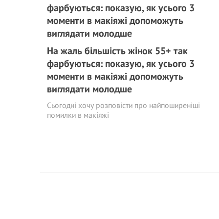
На жаль більшість жінок 55+ так
фарбуються: показую, як усього 3
моменти в макіяжі допоможуть
виглядати молодше
Сьогодні хочу розповісти про найпоширеніші
помилки в макіяжі