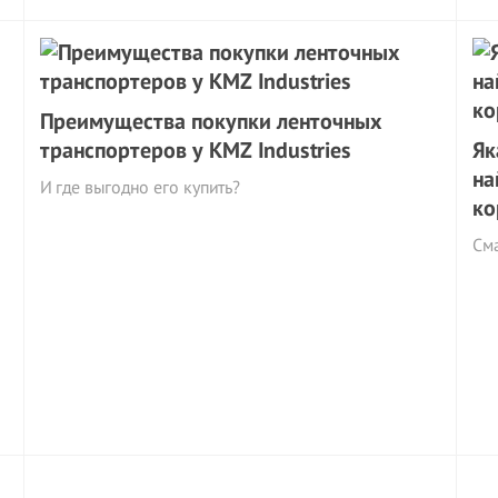
Преимущества покупки ленточных
транспортеров у KMZ Industries
Як
на
И где выгодно его купить?
ко
См