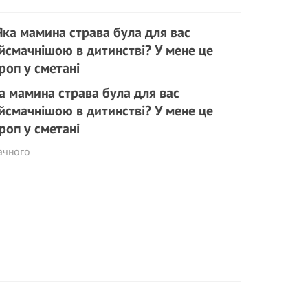
а мамина страва була для вас
йсмачнішою в дитинстві? У мене це
роп у сметані
ачного