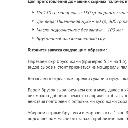
Для приготовления домашних сырных палочек н
По 150 гр моцареллы; 150 гр твердого сыра;
Три яйца; Пшеничная мука – 60 гр; 300 гр п
Масло подсолнечное без запаха – 100 мл;
Брусничный или клюквенный соус.
Готовится закуска следующим образом:
Нарезаем сыр брусочками (примерно 5 см на 1.5). 
видов сыров и стоит признаться из моцареллы па
Высыпаем в отдельные тарелки сухари и муку. Так
Берем брусок сыра, окунаем его в муку, далее в яй
них можно добавить немного паприки, чтобы сырн
действия повторяем с остальными кусочками сыра,
Убираем сырные брусочки в морозилку на 1 час. 
подсолнечном масле без запаха приблизительно 3