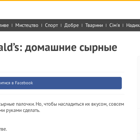
ливе
Мистецтво
Спорт
Добре
Тварини
Сім'я
Надих
ald’s: домашние сырные
итися в Facebook
ырные палочки. Но, чтобы насладиться их вкусом, совсем
ми руками сделать.
тве.