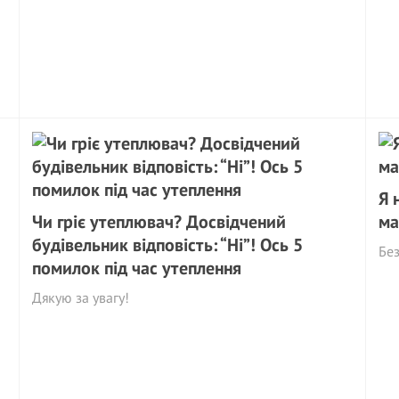
Я 
Чи гріє утеплювач? Досвідчений
ма
будівельник відповість: “Ні”! Ось 5
Без
помилок під час утеплення
Дякую за увагу!