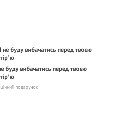
не буду вибачатись перед твоєю
тірʼю
цінний подарунок