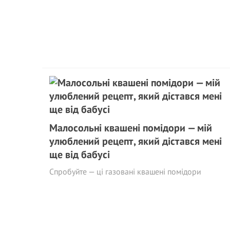
Малосольні квашені помідори — мій
улюблений рецепт, який дістався мені
ще від бабусі
Спробуйте — ці газовані квашені помідори