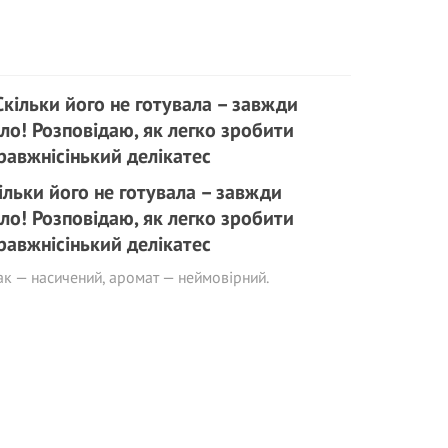
ільки його не готувала – завжди
ло! Розповідаю, як легко зробити
равжнісінький делікатес
к — насичений, аромат — неймовірний.