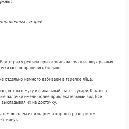
ужны:
анировочных сухарей;
В этот раз я решила приготовить палочки из двух разных
лочки мне понравились больше.
же отдельно немного взбиваем в тарелке яйца.
цо, потом в муку и финальный этап – сухари. Кстати, в
ые палочки имели более привлекательный вид. Все
 выкладывая их на досточку.
Затем достаем их и жарим в хорошо разогретом
-5 минут.