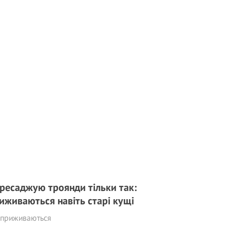
ресаджую троянди тільки так:
иживаються навіть старі кущі
 приживаються