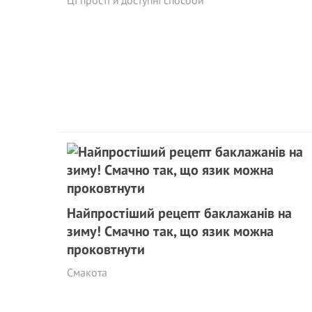
Ці прості й доступні способи
Найпростіший рецепт баклажанів на
зиму! Смачно так, що язик можна
проковтнути
Смакота