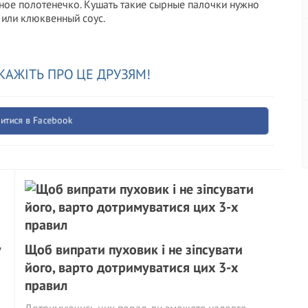
ное полотенечко. Кушать такие сырные палочки нужно
 или клюквенный соус.
КАЖІТЬ ПРО ЦЕ ДРУЗЯМ!
итися в Facebook
у
Щоб випрати пуховик і не зіпсувати
його, варто дотримуватися цих 3-х
правил