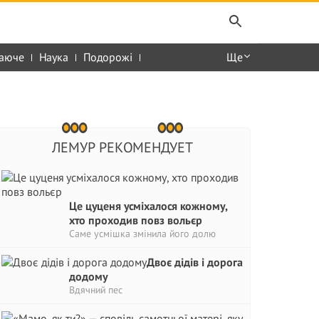
аюче
Наука
Подорожі
Ще
ЛЕМУР РЕКОМЕНДУЕТ
Це цуценя усміхалося кожному,
хто проходив повз вольєр
Саме усмішка змінила його долю
Двоє дідів і дорога
додому
Вдячний пес