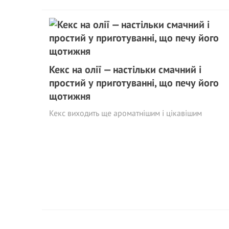
Кекс на олії — настільки смачний і
простий у приготуванні, що печу його
щотижня
Кекс виходить ще ароматнішим і цікавішим