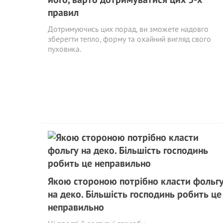
правил
Дотримуючись цих порад, ви зможете надовго
зберегти тепло, форму та охайний вигляд свого
пуховика.
Якою стороною потрібно класти фольг
на деко. Більшість господинь робить це
неправильно