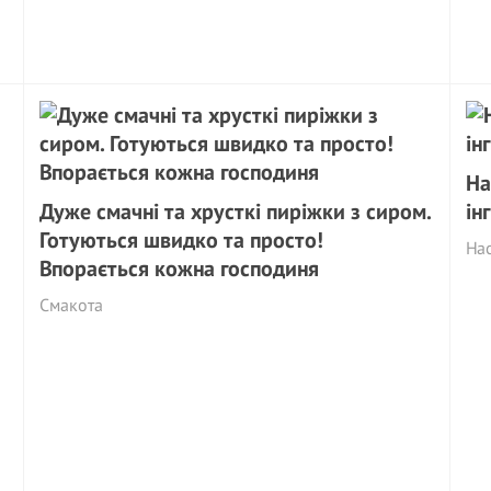
На
Дуже смачні та хрусткі пиріжки з сиром.
ін
Готуються швидко та просто!
На
Впорається кожна господиня
Смакота