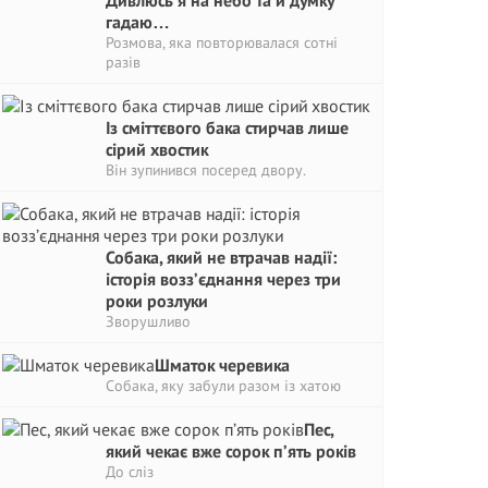
Дивлюсь я на небо та й думку
гадаю…
Розмова, яка повторювалася сотні
разів
Із сміттєвого бака стирчав лише
сірий хвостик
Він зупинився посеред двору.
Собака, який не втрачав надії:
історія возз’єднання через три
роки розлуки
Зворушливо
Шматок черевика
Собака, яку забули разом із хатою
Пес,
який чекає вже сорок п’ять років
До сліз