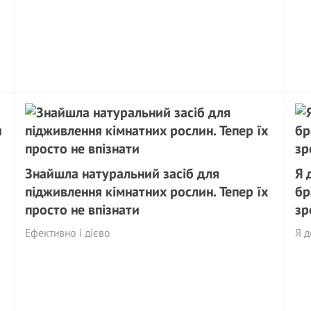
Знайшла натуральний засіб для
Я 
підживлення кімнатних рослин. Тепер їх
бр
просто не впізнати
зр
Ефективно і дієво
Я д