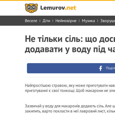
Веселе
Діти
Неймовірне
Музика
Зворуш
Не тільки сіль: що дос
додавати у воду під ч
Поділ
Найпростішою стравою, яку може приготувати навіт
приготуванні є свої тонкощі. Щоб макарони не злип
Зазвичай у воду для макаронів додають сіль. Але
закипить, варто покласти в неї лавровий лист, кі