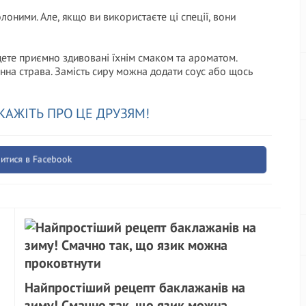
лоними. Але, якщо ви використаєте ці спеції, вони
дете приємно здивовані їхнім смаком та ароматом.
інна страва. Замість сиру можна додати соус або щось
КАЖІТЬ ПРО ЦЕ ДРУЗЯМ!
итися в Facebook
Найпростіший рецепт баклажанів на
зиму! Смачно так, що язик можна