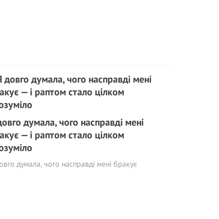
довго думала, чого насправді мені
акує — і раптом стало цілком
озуміло
овго думала, чого насправді мені бракує