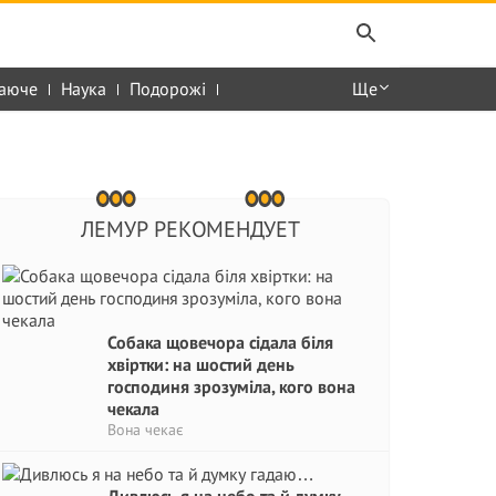
аюче
Наука
Подорожі
Ще
ЛЕМУР РЕКОМЕНДУЕТ
Собака щовечора сідала біля
хвіртки: на шостий день
господиня зрозуміла, кого вона
чекала
Вона чекає