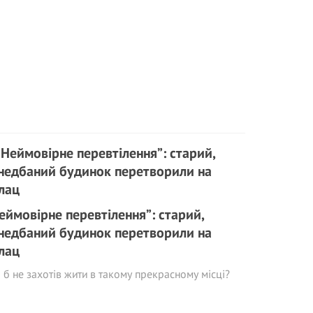
еймовірне перевтілення”: старий,
недбаний будинок перетворили на
лац
 б не захотів жити в такому прекрасному місці?