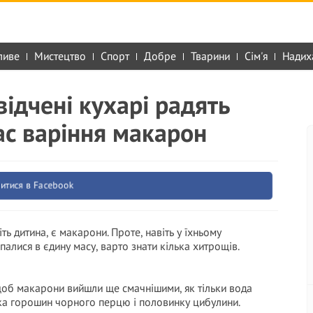
ливе
Мистецтво
Спорт
Добре
Тварини
Сім'я
Надих
відчені кухарі радять
ас варіння макарон
итися в Facebook
ь дитина, є макарони. Проте, навіть у їхньому
алися в єдину масу, варто знати кілька хитрощів.
 щоб макарони вийшли ще смачнішими, як тільки вода
лька горошин чорного перцю і половинку цибулини.