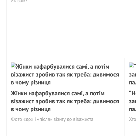
Як вам?
Жінки нафарбувалися самі, а потім
“Н
візажист зробив так як треба: дивимося
за
в чому різниця
па
Фото «до» і «після» візиту до візажиста
Хто