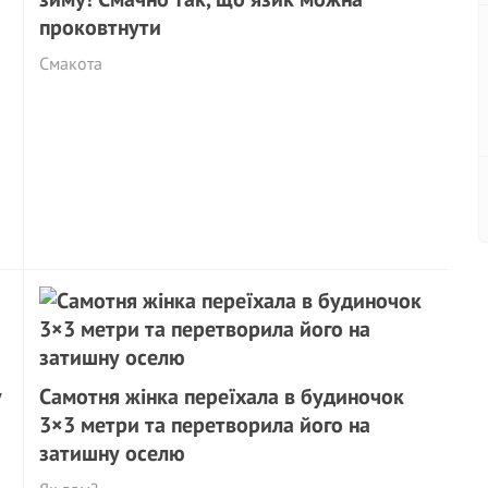
проковтнути
Смакота
у
Самотня жінка переїхала в будиночок
3×3 метри та перетворила його на
затишну оселю