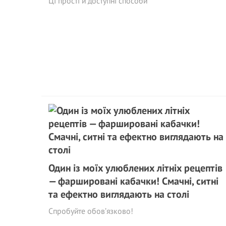
Ці прості й доступні способи
Один із моїх улюблених літніх рецептів
— фаршировані кабачки! Смачні, ситні
та ефектно виглядають на столі
Спробуйте обов’язково!