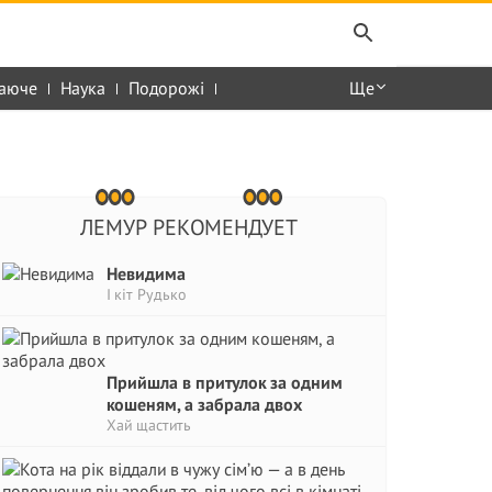
аюче
Наука
Подорожі
Ще
ЛЕМУР РЕКОМЕНДУЕТ
Невидима
І кіт Рудько
Прийшла в притулок за одним
кошеням, а забрала двох
Хай щастить