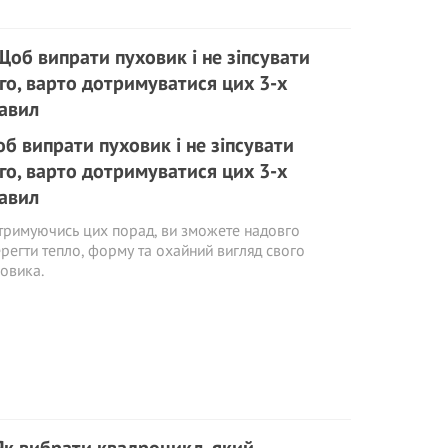
б випрати пуховик і не зіпсувати
го, варто дотримуватися цих 3-х
авил
римуючись цих порад, ви зможете надовго
регти тепло, форму та охайний вигляд свого
овика.