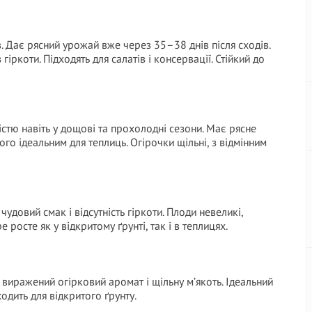
. Дає рясний урожай вже через 35–38 днів після сходів.
гіркоти. Підходять для салатів і консервації. Стійкий до
істю навіть у дощові та прохолодні сезони. Має рясне
го ідеальним для теплиць. Огірочки щільні, з відмінним
чудовий смак і відсутність гіркоти. Плоди невеликі,
 росте як у відкритому ґрунті, так і в теплицях.
виражений огірковий аромат і щільну м’якоть. Ідеальний
одить для відкритого ґрунту.