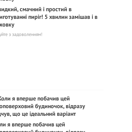
идкий, смачний і простий в
иготуванні пиріг! 5 хвилин замішав і в
ховку
уйте з задоволенням!
ли я вперше побачив цей