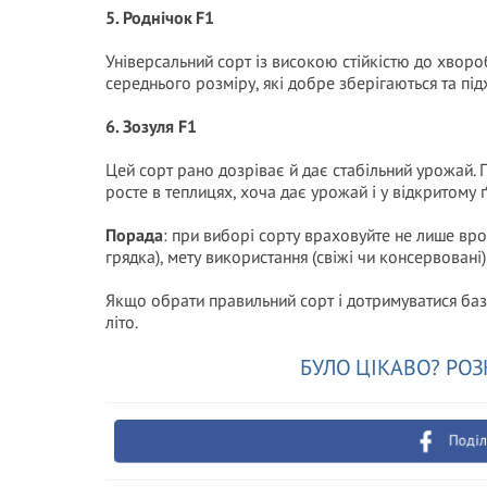
5. Роднічок F1
Універсальний сорт із високою стійкістю до хворо
середнього розміру, які добре зберігаються та під
6. Зозуля F1
Цей сорт рано дозріває й дає стабільний урожай. П
росте в теплицях, хоча дає урожай і у відкритому ґ
Порада
: при виборі сорту враховуйте не лише вро
грядка), мету використання (свіжі чи консервовані)
Якщо обрати правильний сорт і дотримуватися баз
літо.
БУЛО ЦІКАВО? РОЗ
Поділ