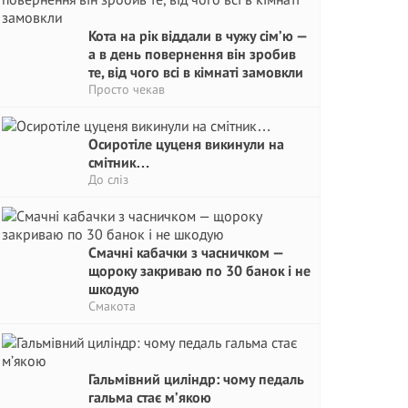
Кота на рік віддали в чужу сім’ю —
а в день повернення він зробив
те, від чого всі в кімнаті замовкли
Просто чекав
Осиротіле цуценя викинули на
смітник…
До сліз
Смачні кабачки з часничком —
щороку закриваю по 30 банок і не
шкодую
Смакота
Гальмівний циліндр: чому педаль
гальма стає м’якою