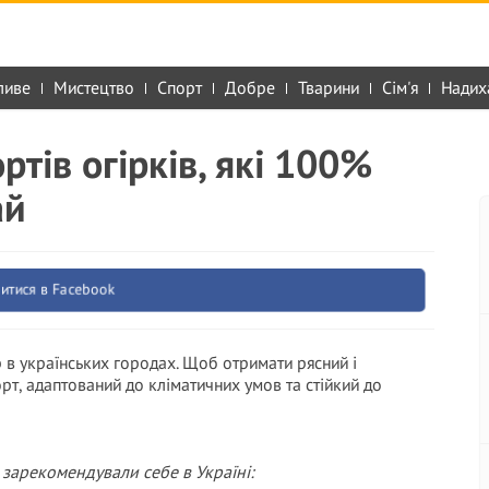
ливе
Мистецтво
Спорт
Добре
Тварини
Сім'я
Надих
тів огірків, які 100%
ай
итися в Facebook
 в українських городах. Щоб отримати рясний і
т, адаптований до кліматичних умов та стійкий до
 зарекомендували себе в Україні: