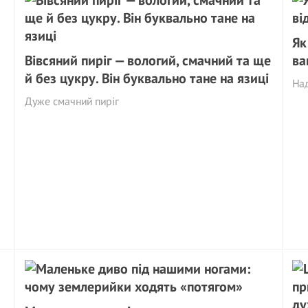
Як
Вівсяний пиріг — вологий, смачний та ще
ва
й без цукру. Він буквально тане на язиці
Над
Дуже смачний пиріг