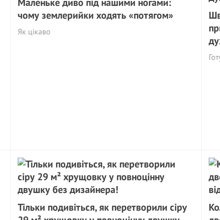
Маленьке диво під нашими ногами:
чому землерийки ходять «потягом»
Шв
пр
Як цікаво
ду
Гот
Тільки подивіться, як перетворили сіру
Ко