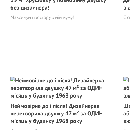
29 м² хрущовку у повноцінну двушку
дв
без дизайнера!
ві
Максимум простору з мінімуму!
Є с
Неймовірне до і після! Дизайнерка
Шв
перетворила двушку 47 м² за ОДИН
аб
місяць у будинку 1968 року
вж