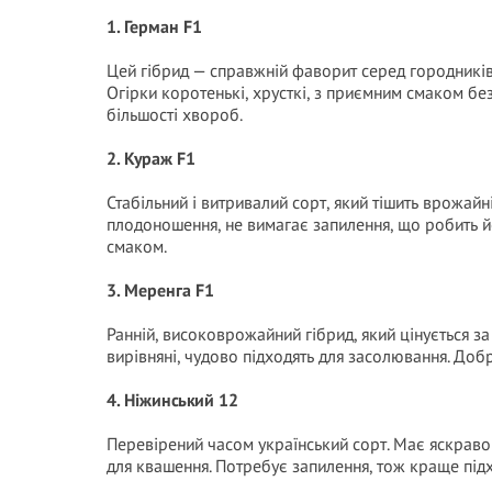
1. Герман F1
Цей гібрид — справжній фаворит серед городників
Огірки коротенькі, хрусткі, з приємним смаком без 
більшості хвороб.
2. Кураж F1
Стабільний і витривалий сорт, який тішить врожайн
плодоношення, не вимагає запилення, що робить йо
смаком.
3. Меренга F1
Ранній, високоврожайний гібрид, який цінується за 
вирівняні, чудово підходять для засолювання. Добре
4. Ніжинський 12
Перевірений часом український сорт. Має яскраво 
для квашення. Потребує запилення, тож краще підх