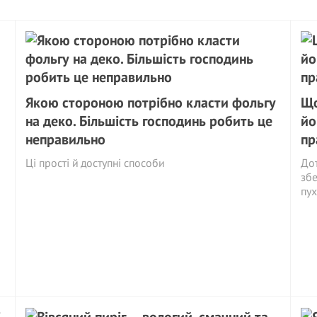
Якою стороною потрібно класти фольгу
Що
на деко. Більшість господинь робить це
йо
неправильно
пр
Ці прості й доступні способи
Дот
збе
пух