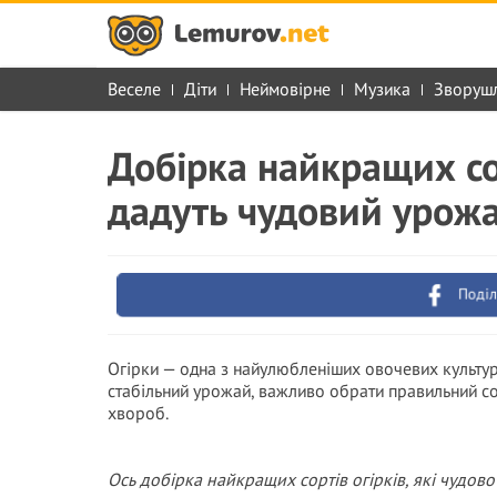
Веселе
Діти
Неймовірне
Музика
Зворуш
Добірка найкращих сор
дадуть чудовий урож
Поділ
Огірки — одна з найулюбленіших овочевих культур
стабільний урожай, важливо обрати правильний сор
хвороб.
Ось добірка найкращих сортів огірків, які чудово