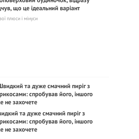
оповерховий будиночок, відразу
дчув, що це ідеальний варіант
вої плюси і мінуси
идкий та дуже смачний пиріг з
рикосами: спробував його, іншого
е не захочете