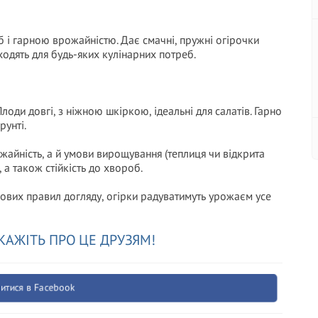
б і гарною врожайністю. Дає смачні, пружні огірочки
ходять для будь-яких кулінарних потреб.
лоди довгі, з ніжною шкіркою, ідеальні для салатів. Гарно
рунті.
жайність, а й умови вирощування (теплиця чи відкрита
, а також стійкість до хвороб.
ових правил догляду, огірки радуватимуть урожаєм усе
КАЖІТЬ ПРО ЦЕ ДРУЗЯМ!
итися в Facebook