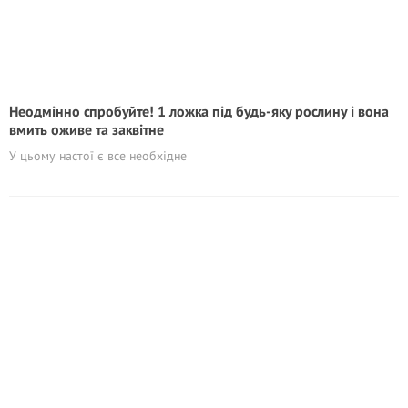
Неодмінно спробуйте! 1 ложка під будь-яку рослину і вона
вмить оживе та заквітне
У цьому настої є все необхідне