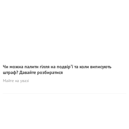
Чи можна палити гілля на подвірʼї та коли виписують
штраф? Давайте розбиратися
Майте на увазі