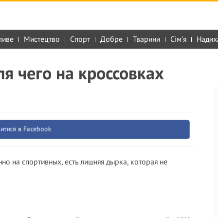
ливе
Мистецтво
Спорт
Добре
Тварини
Сім'я
Надих
ля чего на кроссовках
итися в Facebook
но на спортивных, есть лишняя дырка, которая не