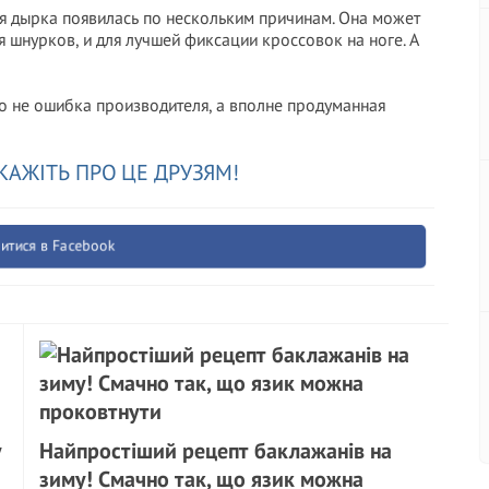
няя дырка появилась по нескольким причинам. Она может
я шнурков, и для лучшей фиксации кроссовок на ноге. А
то не ошибка производителя, а вполне продуманная
КАЖІТЬ ПРО ЦЕ ДРУЗЯМ!
итися в Facebook
у
Найпростіший рецепт баклажанів на
зиму! Смачно так, що язик можна