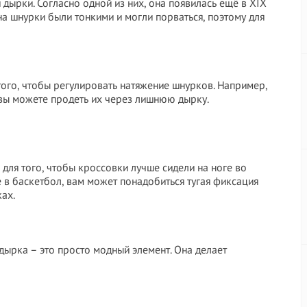
дырки. Согласно одной из них, она появилась ещё в XIX
на шнурки были тонкими и могли порваться, поэтому для
того, чтобы регулировать натяжение шнурков. Например,
 вы можете продеть их через лишнюю дырку.
 для того, чтобы кроссовки лучше сидели на ноге во
е в баскетбол, вам может понадобиться тугая фиксация
ках.
 дырка – это просто модный элемент. Она делает