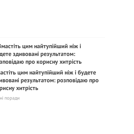
астіть цим найтупійший ніж і будете
ивовані результатом: розповідаю про
рисну хитрість
ні поради