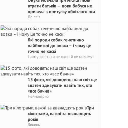
Онука мовчала три місяці після
втрати батьків — доки бабуся не
привела з притулку облізлого пса
До сліз
Які породи собак генетично
найближчі до вовка – і чому це
точно не хаскі
І чому все-таки не хаскі й не маламут
15 фото, які доводять: наш світ ще
здатен здивувати навіть тих, хто
«все бачив»
Неймовірно
Три
кілограми, важчі за дванадцять
років
Викинь