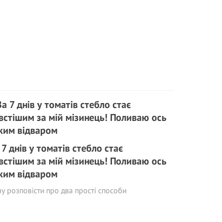
 7 днів у томатів стебло стає
встішим за мій мізинець! Поливаю ось
ким відваром
у розповісти про два прості способи