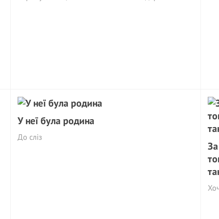
У неї була родина
До сліз
За
то
та
Хоч