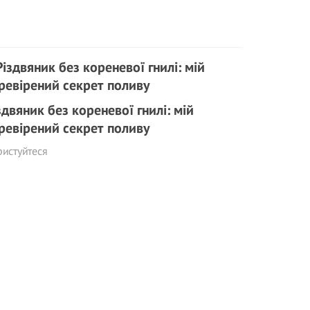
здвяник без кореневої гнилі: мій
ревірений секрет поливу
истуйтеся