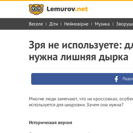
Веселе
Діти
Неймовірне
Музика
Зворуш
Зря не используете: д
нужна лишняя дырка
Поділ
Многие люди замечают, что на кроссовках, особен
используется для шнуровки. Зачем она нужна?
Историческая версия