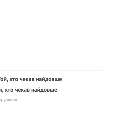
й, хто чекав найдовше
орушливо