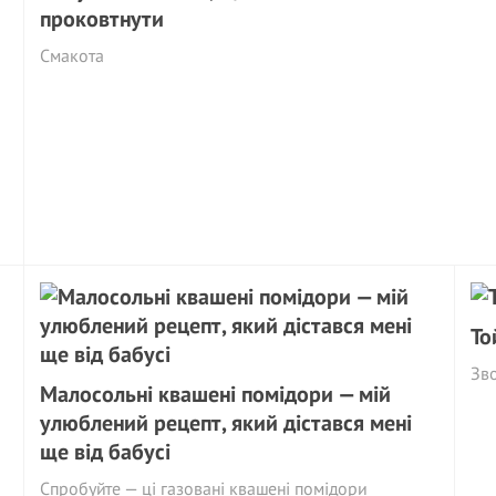
проковтнути
Смакота
То
Зв
Малосольні квашені помідори — мій
улюблений рецепт, який дістався мені
ще від бабусі
Спробуйте — ці газовані квашені помідори