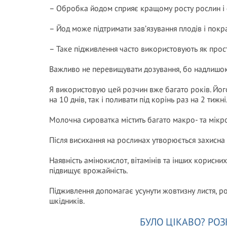
– Обробка йодом сприяє кращому росту рослин і
– Йод може підтримати зав’язування плодів і покр
– Таке підживлення часто використовують як прост
Важливо не перевищувати дозування, бо надлишок
Я використовую цей розчин вже багато років. Йог
на 10 днів, так і поливати під корінь раз на 2 ти
Молочна сироватка містить багато макро- та мікр
Після висихання на рослинах утворюється захисна 
Наявність амінокислот, вітамінів та інших корисни
підвищує врожайність.
Підживлення допомагає усунути жовтизну листя, р
шкідників.
БУЛО ЦІКАВО? РОЗ