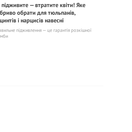
 підживите — втратите квіти! Яке
бриво обрати для тюльпанів,
ацинтів і нарцисів навесні
вильне підживлення — це гарантія розкішної
умби