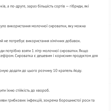
в, а по-друге, зараз більшість сортів — гібриди, які
уло використання молочної сироватки, яку можна
ий не потребує використання хімічних добавок.
оди потрібно взяти 1 літр молочної сироватки. Якщо
кефіром. Сироватка є дешевим і корисним продуктом для
оную додати до цього розчину 10 крапель йоду.
ити їхню стійкість до хвороб.
яви грибкових інфекцій, зокрема борошнистої роси та