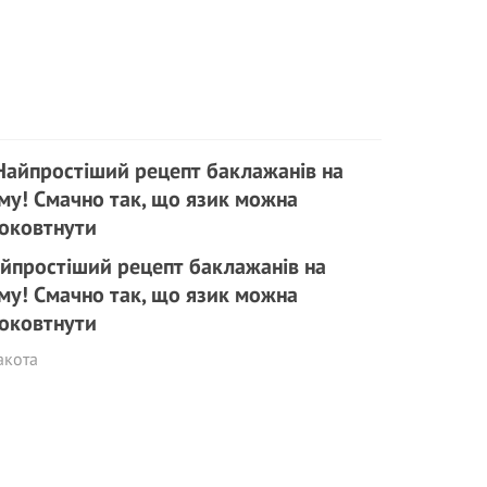
йпростіший рецепт баклажанів на
му! Смачно так, що язик можна
оковтнути
акота