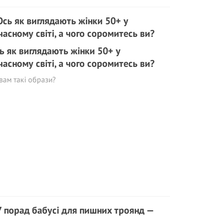
ь як виглядають жінки 50+ у
часному світі, а чого соромитесь ви?
вам такі образи?