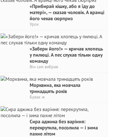
«Прибирай кішку, або я їду до
матері», — сказав чоловік. А вранці
його чекав сюрприз
Урок
«Забери його!» — кричав хлопець
у пилюці. А пес слухав тільки одну
команду
Він сам вибрав
Морквина, яка мовчала
тринадцять років
Буває ж
Сира аджика без варіння:
перекрутила, посолила — і зима
пахне літом