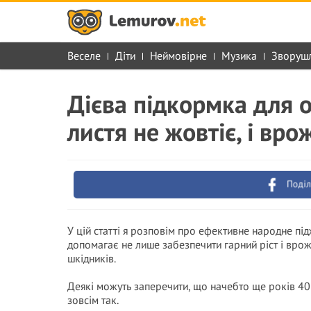
Веселе
Діти
Неймовірне
Музика
Зворуш
Дієва підкормка для ог
листя не жовтіє, і вро
Поділ
У цій статті я розповім про ефективне народне пі
допомагає не лише забезпечити гарний ріст і врож
шкідників.
Деякі можуть заперечити, що начебто ще років 40
зовсім так.