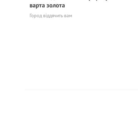
варта золота
Город віддячить вам