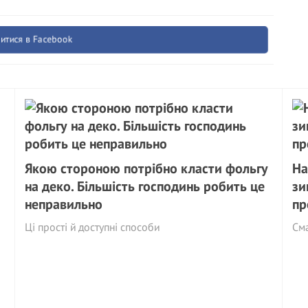
итися в Facebook
Якою стороною потрібно класти фольгу
На
на деко. Більшість господинь робить це
зи
неправильно
пр
Ці прості й доступні способи
См