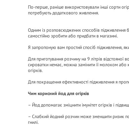
По-перше, раніше використовували інші сорти огіркі
потребують додаткового живлення.
Одним із розповсюджених способів підживлення б
самостійно зробити або придбати в магазині.
Я запропоную вам простий спосіб підживлення, як
Для приготування розчину на 9 літрів відстояної в
сироватки немає, можна замінити її молоком або 
огірків.
Для покращення ефективності підживлення я проп
Чим корисний йод для огірків
– Йод допомагає зміцнити імунітет огірків і підвищ
– Слабкий йодний розчин може зменшити ризик по
гнилі.