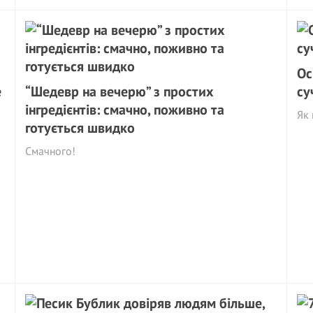
Ос
е
“Шедевр на вечерю” з простих
су
інгредієнтів: смачно, поживно та
Як 
готується швидко
Смачного!