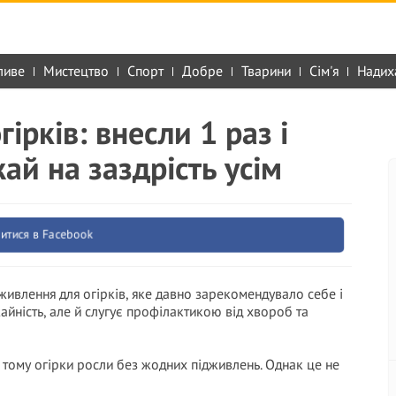
ливе
Мистецтво
Спорт
Добре
Тварини
Сім'я
Надих
ірків: внесли 1 раз і
жай на заздрість усім
итися в Facebook
дживлення для огірків, яке давно зарекомендувало себе і
айність, але й слугує профілактикою від хвороб та
 тому огірки росли без жодних підживлень. Однак це не