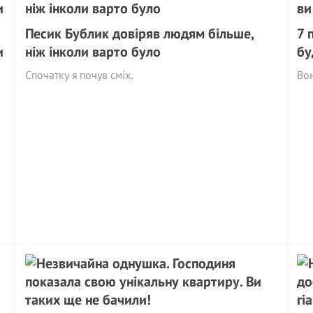
Песик Бублик довіряв людям більше,
7 
и
ніж інколи варто було
бу
Спочатку я почув сміх.
Вон