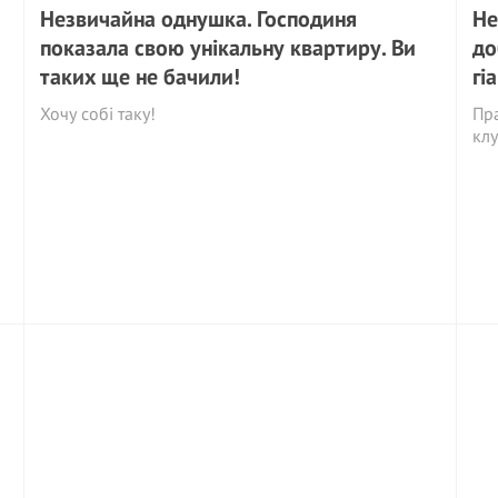
Незвичайна однушка. Господиня
Не
показала свою унікальну квартиру. Ви
до
таких ще не бачили!
гі
Хочу собі таку!
Пра
кл