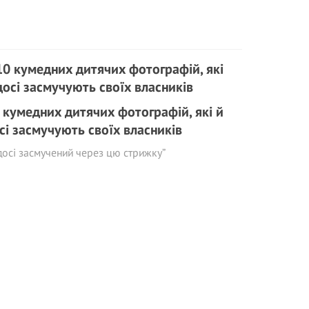
 кумедних дитячих фотографій, які й
сі засмучують своїх власників
досі засмучений через цю стрижку”