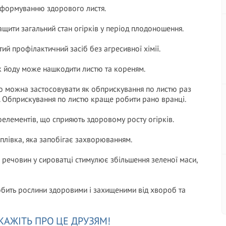
 формуванню здорового листя.
ащити загальний стан огірків у період плодоношення.
ий профілактичний засіб без агресивної хімії.
 йоду може нашкодити листю та кореням.
о можна застосовувати як обприскування по листю раз
жні. Обприскування по листю краще робити рано вранці.
оелементів, що сприяють здоровому росту огірків.
плівка, яка запобігає захворюванням.
х речовин у сироватці стимулює збільшення зеленої маси,
обить рослини здоровими і захищеними від хвороб та
КАЖІТЬ ПРО ЦЕ ДРУЗЯМ!