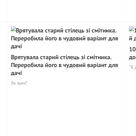
10
Врятувала старий стілець зі смітника.
до
Переробила його в чудовий варіант для
“Я 
дачі
Як вам?