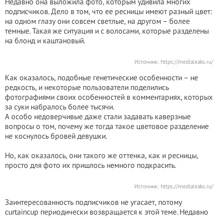
Недавно она выложила фото, которым удивила многих
подписчиков. Дело в том, что ее ресницы имеют разный цвет:
на одном глазу они совсем светлые, на другом – более
темные. Такая же ситуация и с волосами, которые разделены
на блонд и каштановый.
Источник:
https://medialeaks.ru/
Как оказалось, подобные генетические особенности – не
редкость, и некоторые пользователи поделились
фотографиями своих особенностей в комментариях, которых
за суки набралось более тысячи.
А особо недоверчивые даже стали задавать каверзные
вопросы о том, почему же тогда такое цветовое разделение
не коснулось бровей девушки.
Но, как оказалось, они такого же оттенка, как и ресницы,
просто для фото их пришлось немного подкрасить.
Источник:
https://medialeaks.ru/
Заинтересованность подписчиков не угасает, потому
curtaincup периодически возвращается к этой теме. Недавно