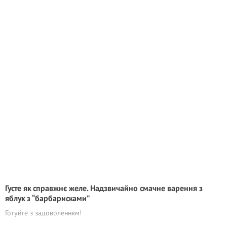
Густе як справжнє желе. Надзвичайно смачне варення з
яблук з “барбарисками”
Готуйте з задоволенням!