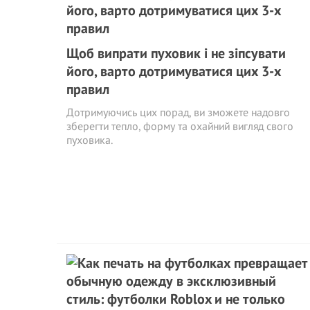
Щоб випрати пуховик і не зіпсувати
його, варто дотримуватися цих 3-х
правил
Дотримуючись цих порад, ви зможете надовго
зберегти тепло, форму та охайний вигляд свого
пуховика.