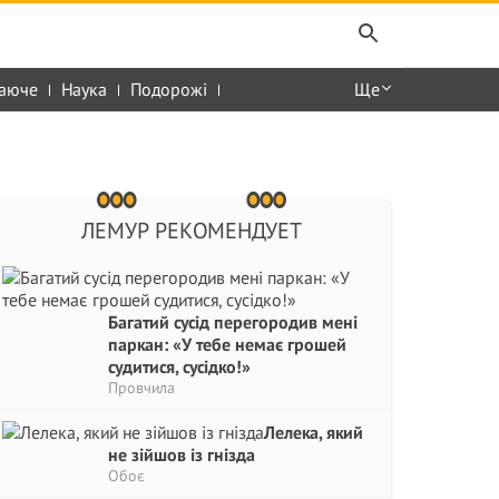
аюче
Наука
Подорожі
Ще
ЛЕМУР РЕКОМЕНДУЕТ
Багатий сусід перегородив мені
паркан: «У тебе немає грошей
судитися, сусідко!»
Провчила
Лелека, який
не зійшов із гнізда
Обоє