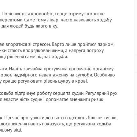
. Поліпшується кровообіг, серце отримує корисне
перевтоми. Саме тому лікарі часто називають ходьбу
 для людей будь-якого віку.
є впоратися зі стресом. Варто лише пройтися парком,
умки стають впорядкованішими, а напруга потроху
щі рішення саме під час ходьби.
аги. Навіть звичайна прогулянка допомагає організму
створює надмірного навантаження на суглоби. Особливо
у краще регулювати рівень цукру в крові.
ходьба підтримує роботу серця та судин. Регулярний рух
є еластичність судин і допомагає зменшити ризик
к. Під час прогулянки до нього надходить більше кисню,
і дослідження навіть показують, що регулярна ходьба
ршому віці.