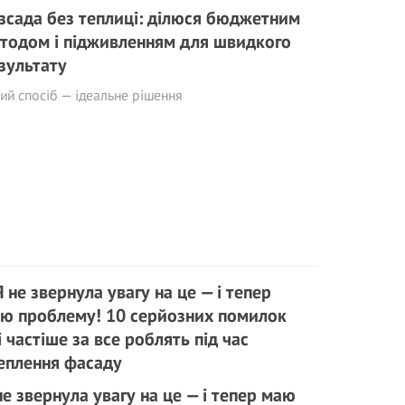
зсада без теплиці: ділюся бюджетним
тодом і підживленням для швидкого
зультату
ий спосіб — ідеальне рішення
не звернула увагу на це — і тепер маю