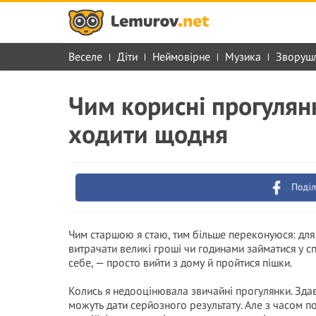
Веселе
Діти
Неймовірне
Музика
Зворуш
Чим корисні прогулян
ходити щодня
Поділ
Чим старшою я стаю, тим більше переконуюся: для 
витрачати великі гроші чи годинами займатися у с
себе, — просто вийти з дому й пройтися пішки.
Колись я недооцінювала звичайні прогулянки. Зда
можуть дати серйозного результату. Але з часом п