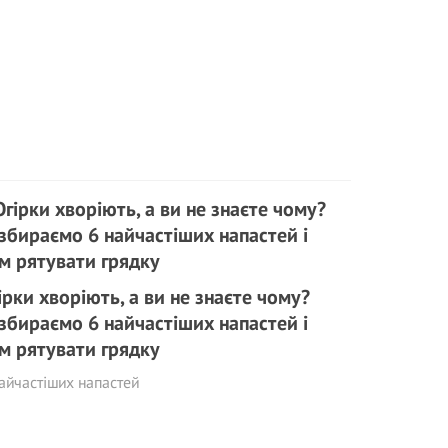
ірки хворіють, а ви не знаєте чому?
збираємо 6 найчастіших напастей і
м рятувати грядку
айчастіших напастей