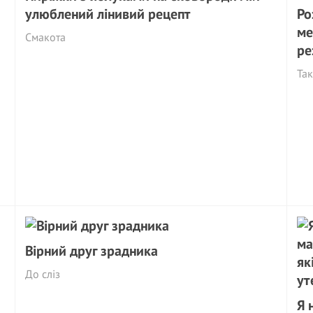
улюблений лінивий рецепт
Ро
ме
Смакота
ре
Так
Вірний друг зрадника
До сліз
Я 