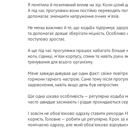
Я помітила й позитивний вплив на зір. Коли цілий
А під час прогулянки вони постійно переводять погл
допомагає зменшити напруження очних м’язів.
Не менш важливо й те, що ходьба підтримує здоро
та допомагає довше зберігати міцність. Особливо ц
поступово зростає.
А ще під час прогулянки працює набагато більше м’
ноги, сідниці, м’язи корпусу, спини та навіть руки
тренування для всього організму.
Мене завжди дивував ще один факт: свіже повітря
гормони гарного настрою. Саме тому після прогулян
задоволення, навіть якщо день був непростим.
Ще одна цікава особливість — регулярна ходьба м
часто швидше засинають і рідше прокидаються сер
І зовсім не обов’язково одразу ставити рекорди. 
користь. Головне — робити це регулярно. Крок за 
помічаємо одразу, але який обов’язково відчуваєм