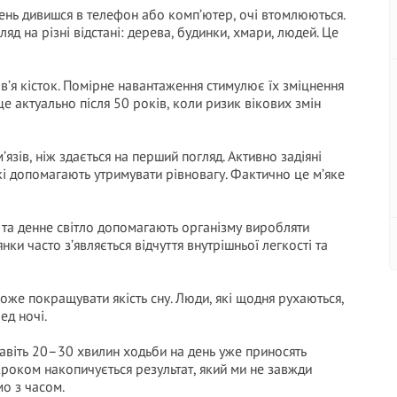
 день дивишся в телефон або комп’ютер, очі втомлюються.
яд на різні відстані: дерева, будинки, хмари, людей. Це
в’я кісток. Помірне навантаження стимулює їх зміцнення
е актуально після 50 років, коли ризик вікових змін
язів, ніж здається на перший погляд. Активно задіяні
, які допомагають утримувати рівновагу. Фактично це м’яке
 та денне світло допомагають організму виробляти
ки часто з’являється відчуття внутрішньої легкості та
оже покращувати якість сну. Люди, які щодня рухаються,
ед ночі.
Навіть 20–30 хвилин ходьби на день уже приносять
кроком накопичується результат, який ми не завжди
о з часом.