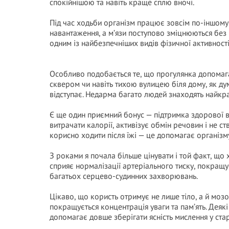
спокійнішою та навіть краще сплю вночі.
Під час ходьби організм працює зовсім по-іншому
навантаження, а м’язи поступово зміцнюються без 
одним із найбезпечніших видів фізичної активності
Особливо подобається те, що прогулянка допомага
сквером чи навіть тихою вулицею біля дому, як д
відступає. Недарма багато людей знаходять найкра
Є ще один приємний бонус — підтримка здорової в
витрачати калорії, активізує обмін речовин і не 
корисно ходити після їжі — це допомагає організм
З роками я почала більше цінувати і той факт, що 
сприяє нормалізації артеріального тиску, покращу
багатьох серцево-судинних захворювань.
Цікаво, що користь отримує не лише тіло, а й мозо
покращується концентрація уваги та пам’ять. Деяк
допомагає довше зберігати ясність мислення у ста