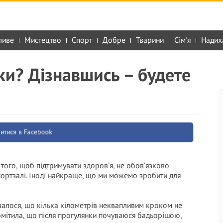
ливе
Мистецтво
Спорт
Добре
Тварини
Сім'я
Надих
ки? Дізнавшись – будете
итися в Facebook
того, щоб підтримувати здоров’я, не обов’язково
портзалі. Іноді найкраще, що ми можемо зробити для
валося, що кілька кілометрів неквапливим кроком не
омітила, що після прогулянки почуваюся бадьорішою,