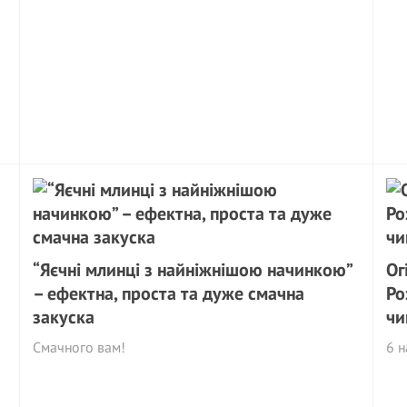
“Яєчні млинці з найніжнішою начинкою”
Ог
– ефектна, проста та дуже смачна
Ро
закуска
чи
Смачного вам!
6 н