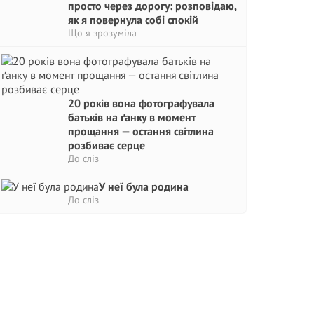
просто через дорогу: розповідаю,
як я повернула собі спокій
Що я зрозуміла
20 років вона фотографувала
батьків на ґанку в момент
прощання — остання світлина
розбиває серце
До сліз
У неї була родина
До сліз