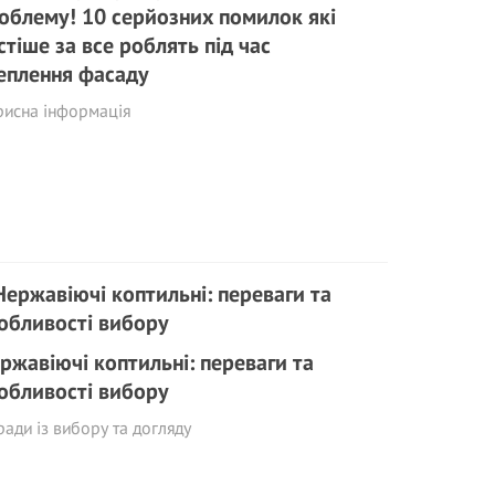
облему! 10 серйозних помилок які
стіше за все роблять під час
еплення фасаду
рисна інформація
ржавіючі коптильні: переваги та
обливості вибору
ади із вибору та догляду