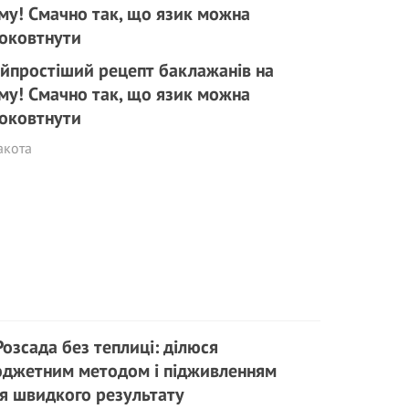
йпростіший рецепт баклажанів на
му! Смачно так, що язик можна
оковтнути
акота