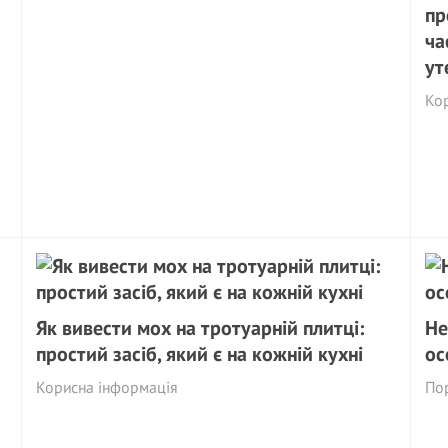
пр
ча
ут
Ко
Як вивести мох на тротуарній плитці:
Не
простий засіб, який є на кожній кухні
ос
Корисна інформація
Пор