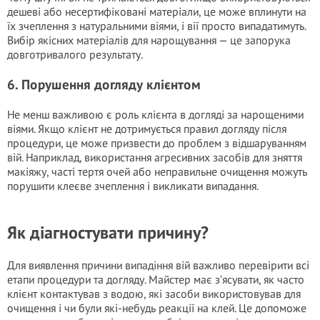
дешеві або несертифіковані матеріали, це може вплинути на
їх зчеплення з натуральними віями, і вії просто випадатимуть.
Вибір якісних матеріалів для нарощування — це запорука
довготривалого результату.
6. Порушення догляду клієнтом
Не менш важливою є роль клієнта в догляді за нарощеними
віями. Якщо клієнт не дотримується правил догляду після
процедури, це може призвести до проблем з відшаруванням
вій. Наприклад, використання агресивних засобів для зняття
макіяжу, часті тертя очей або неправильне очищення можуть
порушити клеєве зчеплення і викликати випадання.
Як діагностувати причину?
Для виявлення причини випадіння вій важливо перевірити всі
етапи процедури та догляду. Майстер має з’ясувати, як часто
клієнт контактував з водою, які засоби використовував для
очищення і чи були які-небудь реакції на клей. Це допоможе