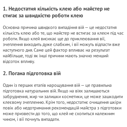
1. Недостатня кількість клею або майстер не
стигає за швидкістю роботи клею
Основна причина швидкого випадіння вій — це недостатня
кількість клею або те, що майстер не встигає за клеєм під час
роботи. Якщо клей висихає ще до приклеювання вії,
зчеплення виходить дуже слабким, і вії можуть відпасти вже
наступного дня. Саме цей фактор впливає на результат
найбільше, тоді як інші причини мають значно менший
відсоток впливу.
2. Погана підготовка вій
Один із перших етапів нарощування вій — це правильна
підготовка натуральних вій. Якщо на віях залишаються
забруднення, жир чи залишки косметики, це може зашкодити
клеєвому зчепленню. Крім того, недостатнє очищення шкіри
повік або недотримання рекомендацій майстра з підготовки
може призвести до того, що клей не схопиться належним
чином, і вії почнуть випадати.