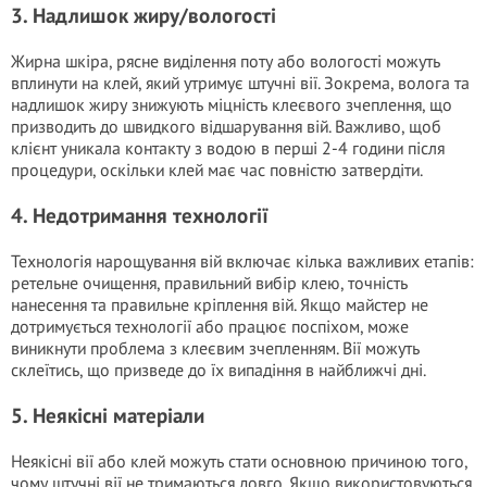
3. Надлишок жиру/вологості
Жирна шкіра, рясне виділення поту або вологості можуть
вплинути на клей, який утримує штучні вії. Зокрема, волога та
надлишок жиру знижують міцність клеєвого зчеплення, що
призводить до швидкого відшарування вій. Важливо, щоб
клієнт уникала контакту з водою в перші 2-4 години після
процедури, оскільки клей має час повністю затвердіти.
4. Недотримання технології
Технологія нарощування вій включає кілька важливих етапів:
ретельне очищення, правильний вибір клею, точність
нанесення та правильне кріплення вій. Якщо майстер не
дотримується технології або працює поспіхом, може
виникнути проблема з клеєвим зчепленням. Вії можуть
склеїтись, що призведе до їх випадіння в найближчі дні.
5. Неякісні матеріали
Неякісні вії або клей можуть стати основною причиною того,
чому штучні вії не тримаються довго. Якщо використовуються