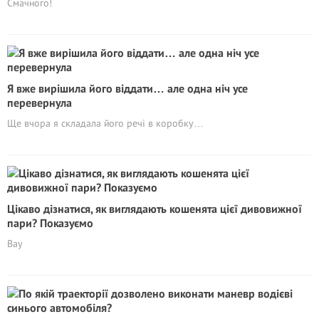
Смачного!
Я вже вирішила його віддати… але одна ніч усе
перевернула
Ще вчора я складала його речі в коробку…
Цікаво дізнатися, як виглядають кошенята цієї дивовижної
пари? Показуємо
Вау