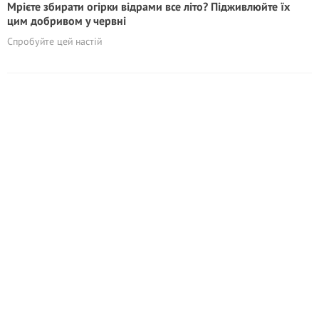
Мрієте збирати огірки відрами все літо? Підживлюйте їх
цим добривом у червні
Спробуйте цей настій