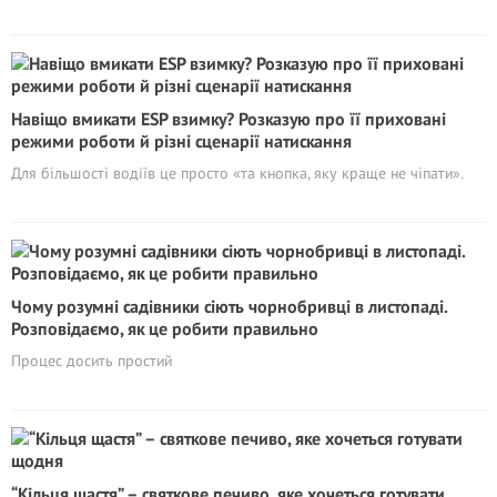
Навіщо вмикати ESP взимку? Розказую про її приховані
режими роботи й різні сценарії натискання
Для більшості водіїв це просто «та кнопка, яку краще не чіпати».
Чому розумні садівники сіють чорнобривці в листопаді.
Розповідаємо, як це робити правильно
Процес досить простий
“Кільця щастя” – святкове печиво, яке хочеться готувати