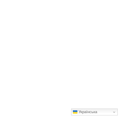
Українська
Корисна десертна ковбаска без цукру та випічки! Найкращий