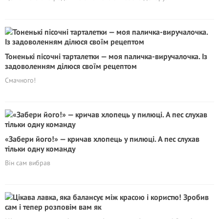
Тоненькі пісочні тарталетки — моя паличка-виручалочка. Із
задоволенням ділюся своїм рецептом
Смачного!
«Забери його!» — кричав хлопець у пилюці. А пес слухав
тільки одну команду
Він сам вибрав