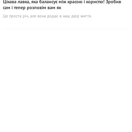
Цікава лавка, яка балансує між красою і користю! Зробив
сам і тепер розповім вам як
Це проста річ, але вона додає в наш двір життя.