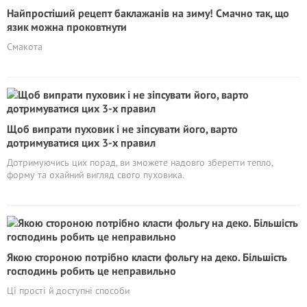
Найпростіший рецепт баклажанів на зиму! Смачно так, що
язик можна проковтнути
Смакота
Щоб випрати пуховик і не зіпсувати його, варто
дотримуватися цих 3-х правил
Дотримуючись цих порад, ви зможете надовго зберегти тепло,
форму та охайний вигляд свого пуховика.
Якою стороною потрібно класти фольгу на деко. Більшість
господинь робить це неправильно
Ці прості й доступні способи