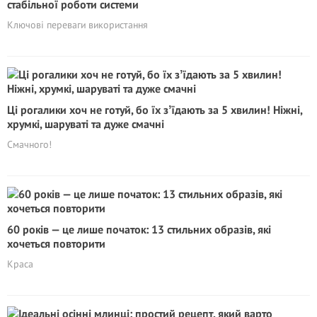
стабільної роботи системи
Ключові переваги використання
Ці рогалики хоч не готуй, бо їх зʼїдають за 5 хвилин! Ніжні,
хрумкі, шаруваті та дуже смачні
Смачного!
60 років — це лише початок: 13 стильних образів, які
хочеться повторити
Краса