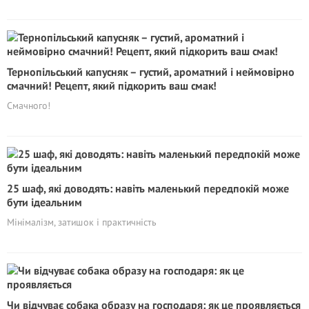
Тернопільський капусняк – густий, ароматний і неймовірно
смачний! Рецепт, який підкорить ваш смак!
Смачного!
25 шаф, які доводять: навіть маленький передпокій може
бути ідеальним
Мінімалізм, затишок і практичність
Чи відчуває собака образу на господаря: як це проявляється