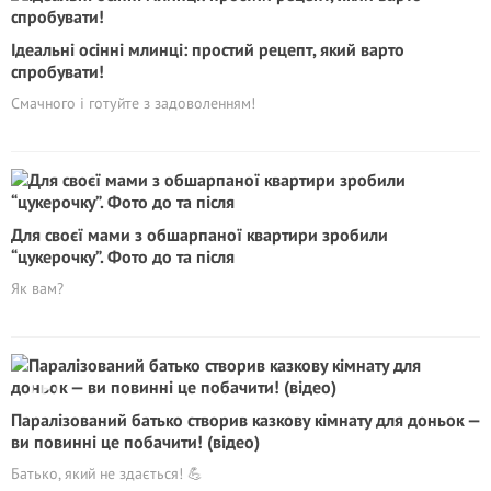
Ідеальні осінні млинці: простий рецепт, який варто
спробувати!
Смачного і готуйте з задоволенням!
Для своєї мами з обшарпаної квартири зробили
“цукерочку”. Фото до та після
Як вам?
Паралізований батько створив казкову кімнату для доньок —
ви повинні це побачити! (відео)
Батько, який не здається! 💪