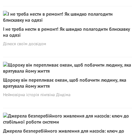
І не треба нести в ремонт! Як швидко полагодити блискавку
на одязі
Ділюся своїм досвідом
Щороку він перепливає океан, щоб побачити людину, яка
врятувала йому життя
Неймовірна історія пінгвіна Діндіма
Джерела безперебійного живлення для насосів: ключ до