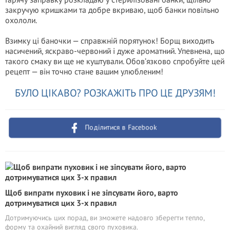
закручую кришками та добре вкриваю, щоб банки повільно
охололи.
Взимку ці баночки — справжній порятунок! Борщ виходить
насичений, яскраво-червоний і дуже ароматний. Упевнена, що
такого смаку ви ще не куштували. Обов’язково спробуйте цей
рецепт — він точно стане вашим улюбленим!
БУЛО ЦІКАВО? РОЗКАЖІТЬ ПРО ЦЕ ДРУЗЯМ!
Поділитися в Facebook
Щоб випрати пуховик і не зіпсувати його, варто
дотримуватися цих 3-х правил
Дотримуючись цих порад, ви зможете надовго зберегти тепло,
форму та охайний вигляд свого пуховика.