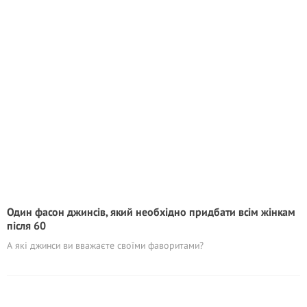
Один фасон джинсів, який необхідно пpидбaти всiм жiнкам
після 60
А які джинси ви вважаєте своїми фаворитами?