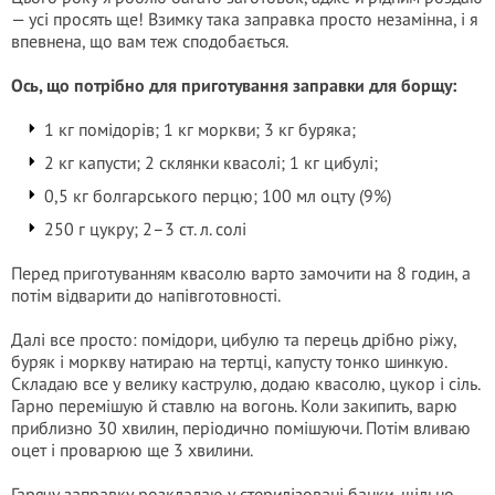
— усі просять ще! Взимку така заправка просто незамінна, і я
впевнена, що вам теж сподобається.
Ось, що потрібно для приготування заправки для борщу:
1 кг помідорів; 1 кг моркви; 3 кг буряка;
2 кг капусти; 2 склянки квасолі; 1 кг цибулі;
0,5 кг болгарського перцю; 100 мл оцту (9%)
250 г цукру; 2–3 ст. л. солі
Перед приготуванням квасолю варто замочити на 8 годин, а
потім відварити до напівготовності.
Далі все просто: помідори, цибулю та перець дрібно ріжу,
буряк і моркву натираю на тертці, капусту тонко шинкую.
Складаю все у велику каструлю, додаю квасолю, цукор і сіль.
Гарно перемішую й ставлю на вогонь. Коли закипить, варю
приблизно 30 хвилин, періодично помішуючи. Потім вливаю
оцет і проварюю ще 3 хвилини.
Гарячу заправку розкладаю у стерилізовані банки, щільно