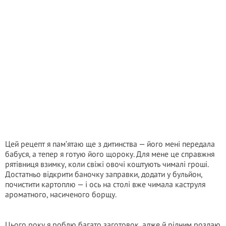
Цей рецепт я пам’ятаю ще з дитинства — його мені передала
бабуся, а тепер я готую його щороку. Для мене це справжня
рятівниця взимку, коли свіжі овочі коштують чималі гроші.
Достатньо відкрити баночку заправки, додати у бульйон,
почистити картоплю — і ось на столі вже чимала каструля
ароматного, насиченого борщу.
Цього року я роблю багато заготовок, адже й рідним роздаю