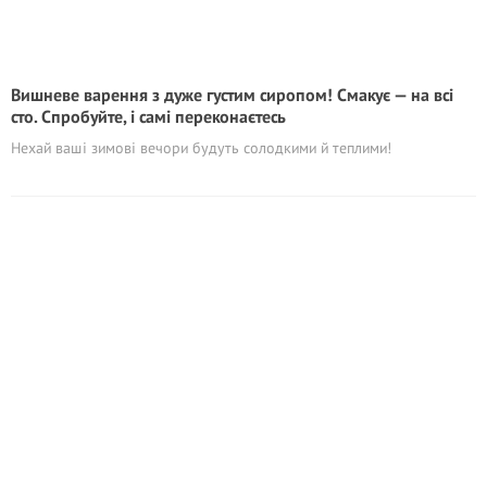
Вишневе варення з дуже густим сиропом! Смакує — на всі
сто. Спробуйте, і самі переконаєтесь
Нехай ваші зимові вечори будуть солодкими й теплими!