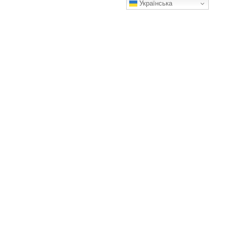
Українська
Сусід після кожного прання вимикає пральну машину з
розетки. Чому небезпечно залишати її ввімкненою?
А як робите ви?