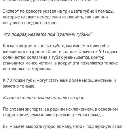
Эксперт по красоте указал на три цвета губной помады,
которые следует немедленно исключить, так как они
визуально придают возраст.
Что подразумевается под “зрелыми губами”
Когда говорим о зрелых губах, мы имеем в виду губы
женщины в возрасте 50 лет и старше. Обычно к 50 годам
количество коллагена в губах уменьшается, контур
становится менее четким, а вокруг рта появляются тонкие
вертикальные морщины.
К 70 годам губы могут стать еще более морщинистыми и
заметно тоньше.
Какие оттенки помады придают возраст
По словам эксперта, за редким исключением, в основном
старят яркие, темные или красные оттенки помады.
Вы можете выбрать яркую помаду, чтобы подчеркнуть свою