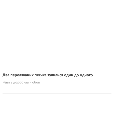
Два переляканих песика тулилися один до одного
Решту доробила любов