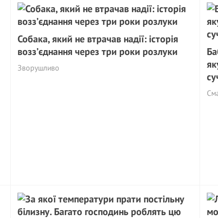
Собака, який не втрачав надії: історія
возз’єднання через три роки розлуки
Ба
як
Зворушливо
су
См