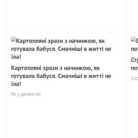
Ст
Картопляні зрази з начинкою, як
по
готувала бабуся. Смачніші в житті не
Спо
їла!
Як у дитинстві