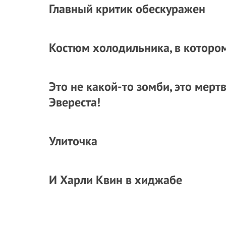
Главный критик обескуражен
Костюм холодильника, в котором
Это не какой-то зомби, это мерт
Эвереста!
Улиточка
И Харли Квин в хиджабе