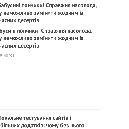
бусині пончики! Справжня насолода,
у неможливо замінити жодним із
часних десертів
ачного!