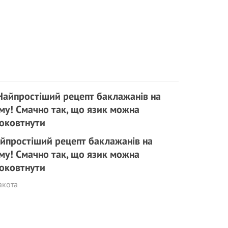
йпростіший рецепт баклажанів на
му! Смачно так, що язик можна
оковтнути
акота