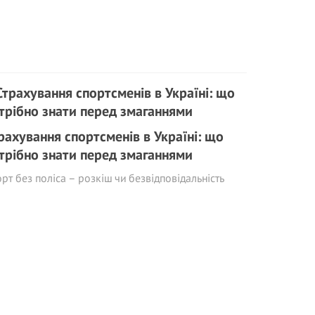
рахування спортсменів в Україні: що
трібно знати перед змаганнями
рт без поліса – розкіш чи безвідповідальність