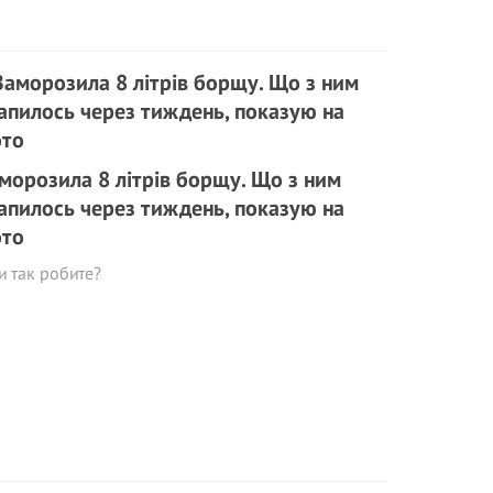
морозила 8 літрів борщу. Що з ним
апилось через тиждень, показую на
то
и так робите?