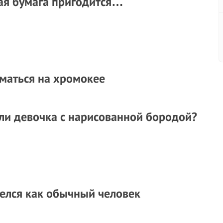
ная бумага пригодится…
иматься на хромокее
ли девочка с нарисованной бородой?
делся как обычный человек