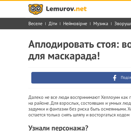
Веселе
Діти
Неймовірне
Музика
Зворуш
Аплодировать стоя: в
для маскарада!
Поділ
Далеко не все люди воспринимают Хеллоуин как п
на районе. Для взрослых, состоявших и умных лю
задумки и фантазии без риска быть осмеянными. 
остается только снять шляпу и восторгаться ходом
Узнали персонажа?