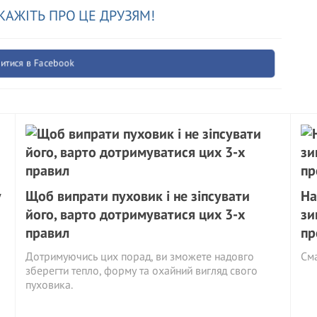
КАЖІТЬ ПРО ЦЕ ДРУЗЯМ!
итися в Facebook
у
Щоб випрати пуховик і не зіпсувати
На
його, варто дотримуватися цих 3-х
зи
правил
пр
Дотримуючись цих порад, ви зможете надовго
См
зберегти тепло, форму та охайний вигляд свого
пуховика.