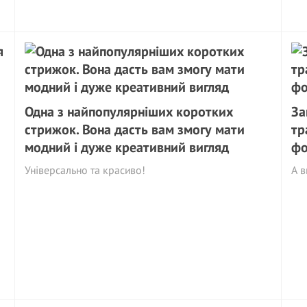
Одна з найпопулярніших коротких
За
стрижок. Вона дасть вам змогу мати
тр
модний і дуже креативний вигляд
фо
Універсально та красиво!
А в