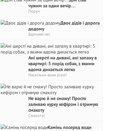
чужим за один вечір…
Поруч
Двоє дідів і дорога
додому
Вдячний пес
Ані шерсті на дивані, ані запаху в
квартирі: 5 порід собак, з якими
вдома дихається легко
Наскільки вони різні!
Не варю й не смажу! Просто
заливаю курку кефіром і отримую
смакоту
Смакота!
Камінь посеред води