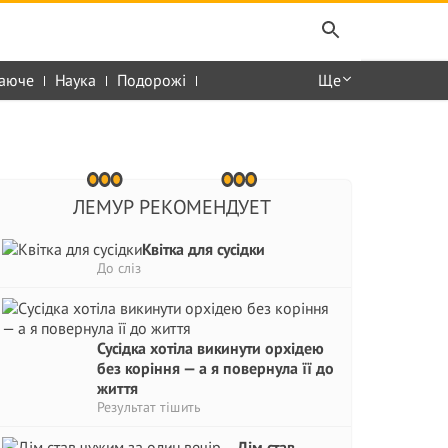
аюче
Наука
Подорожі
Ще
ЛЕМУР РЕКОМЕНДУЕТ
Квітка для сусідки
До сліз
Сусідка хотіла викинути орхідею
без коріння — а я повернула її до
життя
Результат тішить
Дім став