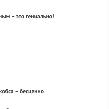
ным – это гениально!
жобса – бесценно