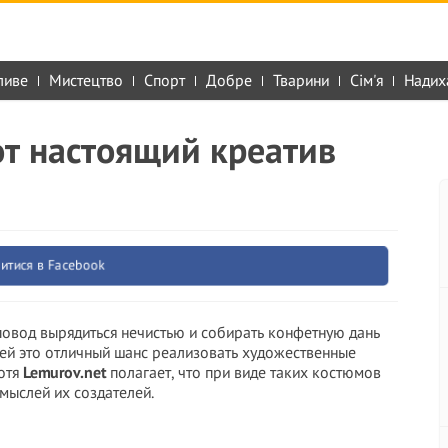
ливе
Мистецтво
Спорт
Добре
Тварини
Сім'я
Надих
от настоящий креатив
итися в Facebook
овод вырядиться нечистью и собирать конфетную дань
дей это отличный шанс реализовать художественные
Хотя
Lemurov.net
полагает, что при виде таких костюмов
 мыслей их создателей.