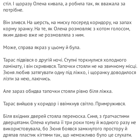
стіл. І щоразу Олена кивала, а робила так, як вважала за
потрібне.
Він злився. На шерсть, на миску посеред коридору, на запах
корму зранку. На те, як Олена розмовляє з котом голосом,
яким давно вже не розмовляла з ним.
Може, справа якраз у цьому й була.
Тарас підвівся о другій ночі. Ступні торкнулися холодного
ламінату, і він скривився. Тапочки стояли не на звичному місці.
Зюня любив затягувати одну під ліжко, і щоранку доводилося
лізти за нею, лаючись.
Але зараз обидва тапочки стояли рівно біля ліжка.
Тарас вийшов у коридор і ввімкнув світло. Примружився.
Біля вхідних дверей стояла переноска. Синя, з ґратчастими
дверцятами. Олена купила її три роки тому й жодного разу не
використовувала, бо Зюня боявся замкнутого простору й
дряпав пластик кігтями так, що неможливо було це слухати.