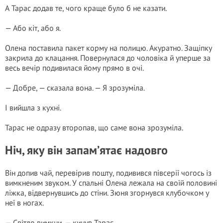
А Тарас додав те, чого краще було б не казати.
— Або кіт, або я.
Олена поставила пакет корму на полицю. Акуратно. Защіпку
закрила до клацання. Повернулася до чоловіка й уперше за
весь вечір подивилася йому прямо в очі.
— Добре, — сказала вона. — Я зрозуміла.
І вийшла з кухні.
Тарас не одразу второпав, що саме вона зрозуміла.
Ніч, яку він запам’ятає надовго
Він допив чай, перевірив пошту, подивився півсерії чогось із
вимкненим звуком. У спальні Олена лежала на своїй половині
ліжка, відвернувшись до стіни. Зюня згорнувся клубочком у
неї в ногах.
— Світло вимкни, — кинув Тарас.