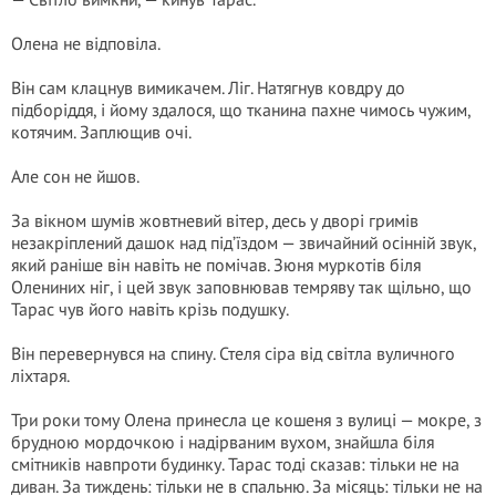
Олена не відповіла.
Він сам клацнув вимикачем. Ліг. Натягнув ковдру до
підборіддя, і йому здалося, що тканина пахне чимось чужим,
котячим. Заплющив очі.
Але сон не йшов.
За вікном шумів жовтневий вітер, десь у дворі гримів
незакріплений дашок над під’їздом — звичайний осінній звук,
який раніше він навіть не помічав. Зюня муркотів біля
Олениних ніг, і цей звук заповнював темряву так щільно, що
Тарас чув його навіть крізь подушку.
Він перевернувся на спину. Стеля сіра від світла вуличного
ліхтаря.
Три роки тому Олена принесла це кошеня з вулиці — мокре, з
брудною мордочкою і надірваним вухом, знайшла біля
смітників навпроти будинку. Тарас тоді сказав: тільки не на
диван. За тиждень: тільки не в спальню. За місяць: тільки не на