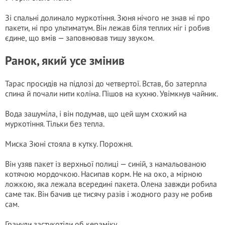
Зі спальні долинало муркотіння. Зюня нічого не знав ні про
пакети, ні про ультиматум. Він лежав біля теплих ніг і робив
єдине, що вмів — заповнював тишу звуком.
Ранок, який усе змінив
Тарас просидів на підлозі до четвертої. Встав, бо затерпла
спина й почали нити коліна. Пішов на кухню. Увімкнув чайник.
Вода зашуміла, і він подумав, що цей шум схожий на
муркотіння. Тільки без тепла.
Миска Зюні стояла в кутку. Порожня.
Він узяв пакет із верхньої полиці — синій, з намальованою
котячою мордочкою. Насипав корм. Не на око, а мірною
ложкою, яка лежала всередині пакета. Олена завжди робила
саме так. Він бачив це тисячу разів і жодного разу не робив
сам.
Гранули застукотіли об кераміку.