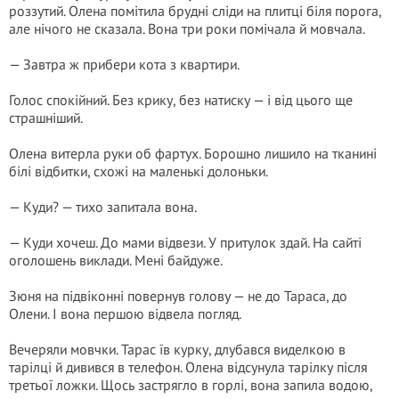
роззутий. Олена помітила брудні сліди на плитці біля порога,
але нічого не сказала. Вона три роки помічала й мовчала.
— Завтра ж прибери кота з квартири.
Голос спокійний. Без крику, без натиску — і від цього ще
страшніший.
Олена витерла руки об фартух. Борошно лишило на тканині
білі відбитки, схожі на маленькі долоньки.
— Куди? — тихо запитала вона.
— Куди хочеш. До мами відвези. У притулок здай. На сайті
оголошень виклади. Мені байдуже.
Зюня на підвіконні повернув голову — не до Тараса, до
Олени. І вона першою відвела погляд.
Вечеряли мовчки. Тарас їв курку, длубався виделкою в
тарілці й дивився в телефон. Олена відсунула тарілку після
третьої ложки. Щось застрягло в горлі, вона запила водою,