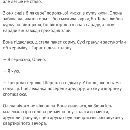
але легше не стало.
Зюня сидів біля своєї порожньої миски в кутку кухні. Олена
забула насипати корм — бо смажила курку, бо Тарас любив
курку по вівторках, бо вівторок означав нараду, а після
наради він завжди приходив злий.
Вона підвелася, дістала пакет корму. Сухі гранули застукотіли
об кераміку, і Тарас підняв голову.
— Я серйозно, Олено.
— Я чую.
— Три роки терплю. Шерсть на піджаку. У борщі шерсть. На
подушці. І ця лежанка посеред коридору, об яку я щоранку
спотикаюся.
Олена нічого не відповіла. Вона дивилася, як Зюня їсть —
маленька сіра голова ритмічно опускалася до миски,
хрумтіли гранули, і цей хрускіт був найприємнішим звуком у
квартирі того вечора.