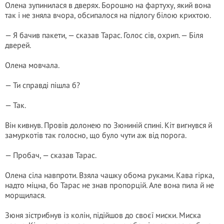
Олена зупинилася в дверях. Борошно на фартуху, який вона
так і не зняла вчора, обсипалося на підлогу білою крихтою.
— Я бачив пакети, — сказав Тарас. Голос сів, охрип. — Біля
дверей.
Олена мовчала.
— Ти справді пішла б?
— Так.
Він кивнув. Провів долонею по Зюниній спині. Кіт вигнувся й
замуркотів так голосно, що було чути аж від порога.
— Пробач, — сказав Тарас.
Олена сіла навпроти. Взяла чашку обома руками. Кава гірка,
надто міцна, бо Тарас не знав пропорцій. Але вона пила й не
морщилася.
Зюня зістрибнув із колін, підійшов до своєї миски. Миска