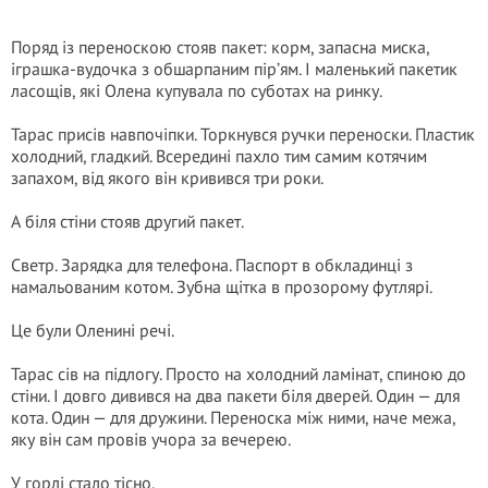
Поряд із переноскою стояв пакет: корм, запасна миска,
іграшка-вудочка з обшарпаним пір’ям. І маленький пакетик
ласощів, які Олена купувала по суботах на ринку.
Тарас присів навпочіпки. Торкнувся ручки переноски. Пластик
холодний, гладкий. Всередині пахло тим самим котячим
запахом, від якого він кривився три роки.
А біля стіни стояв другий пакет.
Светр. Зарядка для телефона. Паспорт в обкладинці з
намальованим котом. Зубна щітка в прозорому футлярі.
Це були Оленині речі.
Тарас сів на підлогу. Просто на холодний ламінат, спиною до
стіни. І довго дивився на два пакети біля дверей. Один — для
кота. Один — для дружини. Переноска між ними, наче межа,
яку він сам провів учора за вечерею.
У горлі стало тісно.