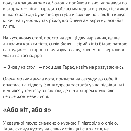
почула клацання замка. Чоловік прийшов пізно, як завжди по
вівторках — після наради з обласним керівництвом, після якої
в нього завжди були стиснуті губи й важкий погляд. Він кинув
ключі на тумбочку так різко, що Олена аж здригнулася біля
плити.
На кухонному столі, просто на дошці для нарізання, де ще
лишалися крихти тіста, сидів Зюня — сірий кіт із білою латкою
на грудях — і старанно вилизував лапу, зовсім не звертаючи
уваги на господаря.
— Знову на столі, — процідив Тарас, навіть не роззуваючись.
Олена мовчки зняла кота, притисла на секунду до себе й
опустила на підлогу. Зюня одразу застрибнув на підвіконня і
втупився у темряву за вікном, де під ліхтарем кружляло
перше жовтневе листя.
«Або кіт, або я»
У квартирі пахло смаженою куркою й підгорілою олією.
Тарас скинув куртку на спинку стільця і сів за стіл, не