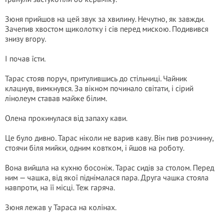
Зюня прийшов на цей звук за хвилину. Нечутно, як завжди.
Зачепив хвостом щиколотку і сів перед мискою. Подивився
знизу вгору.
І почав їсти.
Тарас стояв поруч, притулившись до стільниці. Чайник
клацнув, вимкнувся. За вікном починало світати, і сірий
лінолеум ставав майже білим.
Олена прокинулася від запаху кави.
Це було дивно. Тарас ніколи не варив каву. Він пив розчинну,
стоячи біля мийки, одним ковтком, і йшов на роботу.
Вона вийшла на кухню босоніж. Тарас сидів за столом. Перед
ним — чашка, від якої піднімалася пара. Друга чашка стояла
навпроти, на її місці. Теж гаряча.
Зюня лежав у Тараса на колінах.