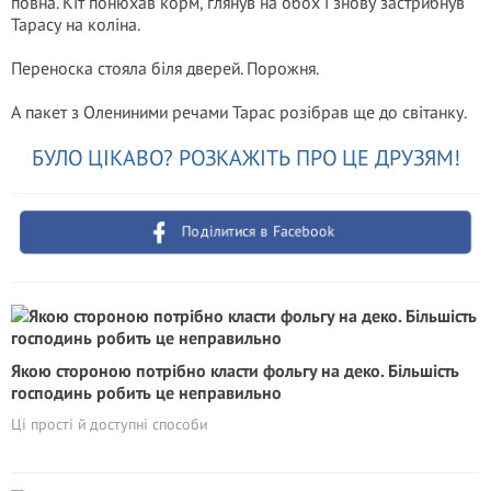
повна. Кіт понюхав корм, глянув на обох і знову застрибнув
Тарасу на коліна.
Переноска стояла біля дверей. Порожня.
А пакет з Олениними речами Тарас розібрав ще до світанку.
БУЛО ЦІКАВО? РОЗКАЖІТЬ ПРО ЦЕ ДРУЗЯМ!
Поділитися в Facebook
Якою стороною потрібно класти фольгу на деко. Більшість
господинь робить це неправильно
Ці прості й доступні способи