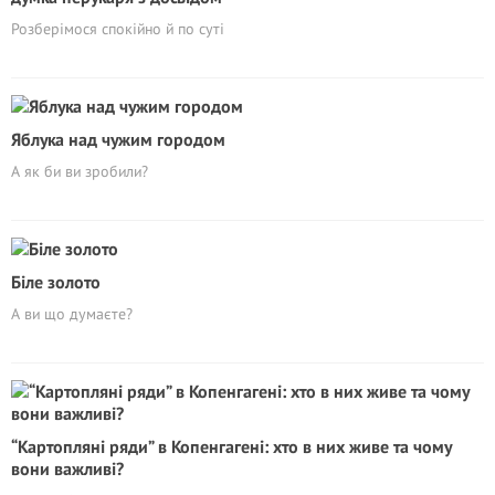
Розберімося спокійно й по суті
Яблука над чужим городом
А як би ви зробили?
Біле золото
А ви що думаєте?
“Картопляні ряди” в Копенгагені: хто в них живе та чому
вони важливі?