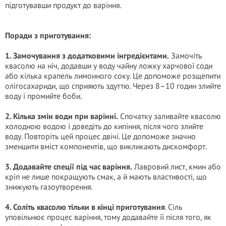
підготувавши продукт до варіння.
Поради з приготування:
1. Замочування з додатковими інгредієнтами.
Замочіть
квасолю на ніч, додавши у воду чайну ложку харчової соди
або кілька крапель лимонного соку. Це допоможе розщепити
олігосахариди, що сприяють здуттю. Через 8–10 годин злийте
воду і промийте боби.
2. Кілька змін води при варінні.
Спочатку заливайте квасолю
холодною водою і доведіть до кипіння, після чого злийте
воду. Повторіть цей процес двічі. Це допоможе значно
зменшити вміст компонентів, що викликають дискомфорт.
3. Додавайте спеції під час варіння.
Лавровий лист, кмин або
кріп не лише покращують смак, а й мають властивості, що
знижують газоутворення.
4. Соліть квасолю тільки в кінці приготування
. Сіль
уповільнює процес варіння, тому додавайте її після того, як