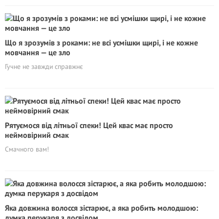
Що я зрозумів з роками: не всі усмішки щирі, і не кожне
мовчання — це зло
Гучне не завжди справжнє
Рятyємоcя від літньої спеки! Цей квас має просто
неймовірний смак
Смачного вам!
Яка довжина волосся зістарює, а яка робить молодшою:
думка перукаря з досвідом