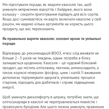
Ми підготували поради, як зварити квасолю так, щоб
уникнути неприємних відчуттів. І байдуже, якого вона
кольору – секрети приготування підійдуть для всіх сортів.
Якщо досі сумніваєтеся, чи варто включати квасолю у свій
раціон, ми надамо кілька аргументів на користь цього
продукту, що вас переконають.
Як правильно варити квасолю: основні кроки та унікальні
поради
Відповідно до рекомендацій ВООЗ, м’ясо слід вживати не
більше 2–3 разів на тиждень, однак потреба в білку
залишається щоденною. Квасоля – це чудовий білковий
продукт, що містить клітковину, пектини, антиоксиданти, а
також корисні мінерали: фосфор, цинк і калій. Її вживання
допомагає підтримувати здоров’я, уповільнює процеси
старіння, підходить для діабетиків і сприяє підвищенню
енергії.
Щоб уникнути дискомфорту в шлунку, потрібно знати, що
олігосахариди в квасолі не перетравлюються повністю і
провокують бродіння. Але цього можна уникнути, правильно