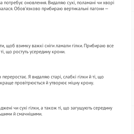
а потребує оновлення. Видаляю сухі, поламані чи хворі
увалася. Обов’язково прибираю вертикальні пагони —
ити, щоб взимку важкі сніги ламали гілки. Прибираю все
 ті, що ростуть усередину крони.
переростає. Я видаляю старі, слабкі гілки й ті, що
о краще провітрюється й утворює міцну крону.
ні чи сухі гілки, а також ті, що загущують середину
льшими й смачнішими.