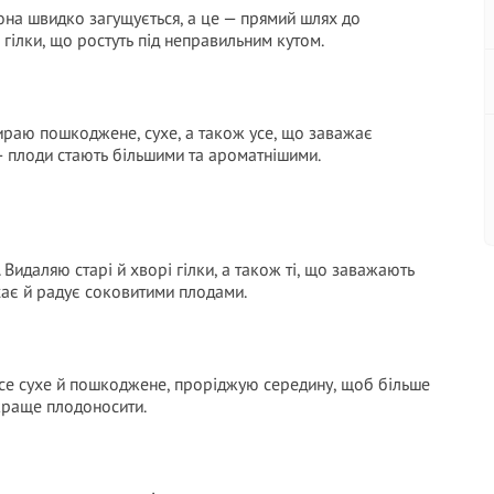
рона швидко загущується, а це — прямий шлях до
 гілки, що ростуть під неправильним кутом.
ираю пошкоджене, сухе, а також усе, що заважає
 плоди стають більшими та ароматнішими.
Видаляю старі й хворі гілки, а також ті, що заважають
ає й радує соковитими плодами.
е сухе й пошкоджене, проріджую середину, щоб більше
 краще плодоносити.