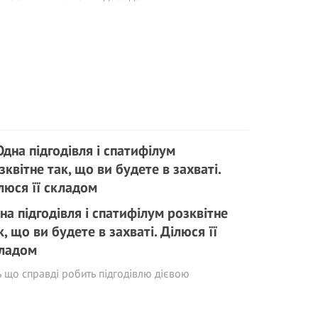
на підгодівля і спатифілум розквітне
к, що ви будете в захваті. Ділюся її
ладом
 що справді робить підгодівлю дієвою