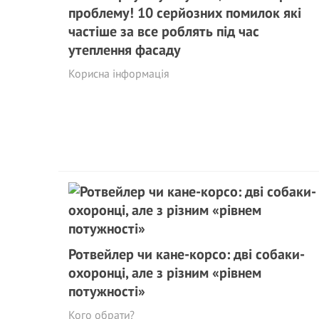
проблему! 10 серйозних помилок які
частіше за все роблять під час
утеплення фасаду
Корисна інформація
Ротвейлер чи кане-корсо: дві собаки-
охоронці, але з різним «рівнем
потужності»
Кого обрати?