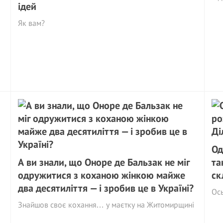
ідей
Як вам?
Од
А ви знали, що Оноре де Бальзак не міг
та
одружитися з коханою жінкою майже
ск
два десятиліття — і зробив це в Україні?
Ось
Знайшов своє кохання… у маєтку на Житомирщині