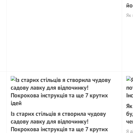
йо
Як 
Як
Із старих стільців я створила чудову
бу
садову лавку для відпочинку!
че
Покрокова інструкція та ще 7 крутих
Я д