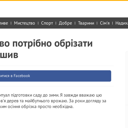
ливе
Мистецтво
Спорт
Добре
Тварини
Сім'я
Надих
ово потрібно обрізати
ішив
итися в Facebook
итуал підготовки саду до зими. Я завжди вважаю цю
в’я дерев та майбутнього врожаю. За роки догляду за
ким осіння обрізка просто необхідна.