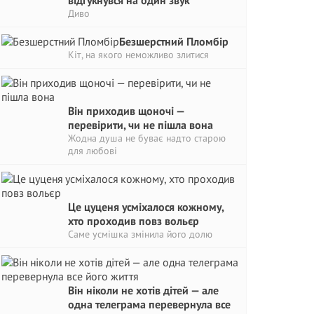
відгукнувся на один звук
Диво
Безшерстний Пломбір
Кіт, на якого неможливо злитися
Він приходив щоночі —
перевірити, чи не пішла вона
Жодна душа не буває надто старою
для любові
Це цуценя усміхалося кожному,
хто проходив повз вольєр
Саме усмішка змінила його долю
Він ніколи не хотів дітей — але
одна телеграма перевернула все