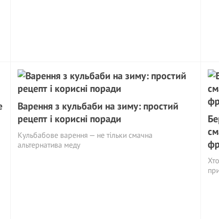
е
Варення з кульбаби на зиму: простий
рецепт і корисні поради
Бе
см
Кульбабове варення — не тільки смачна
фр
альтернатива меду
Хто
при