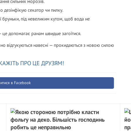
тання сильних морозів.
о дезінфікую секатор чи пилку.
ї бруньки, під невеликим кутом, щоб вода не
— це допомагає ранам швидше загоїтися.
чно відгукуються навесні — прокидаються з новою силою
КАЖІТЬ ПРО ЦЕ ДРУЗЯМ!
итися в Facebook