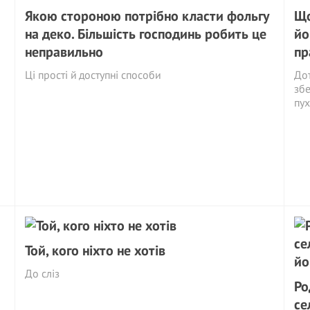
Якою стороною потрібно класти фольгу
Що
на деко. Більшість господинь робить це
йо
неправильно
пр
Ці прості й доступні способи
Дот
збе
пух
Той, кого ніхто не хотів
До сліз
Ро
се