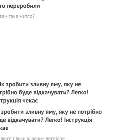
го переробили
вам таке житло?
 зробити зливну яму, яку не потрібно
де відкачувати? Легко! Інструкція
кає
ілюся тільки власним досвідом