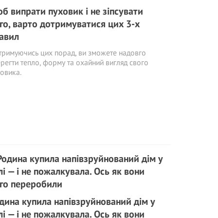
б випрати пуховик і не зіпсувати
го, варто дотримуватися цих 3-х
авил
римуючись цих порад, ви зможете надовго
регти тепло, форму та охайний вигляд свого
овика.
дина купила напівзруйнований дім у
лі — і не пожалкувала. Ось як вони