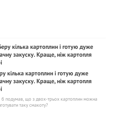
ру кілька картоплин і готую дуже
ачну закуску. Краще, ніж картопля
і
 б подумав, що з двох-трьох картоплин можна
готувати таку смакоту?