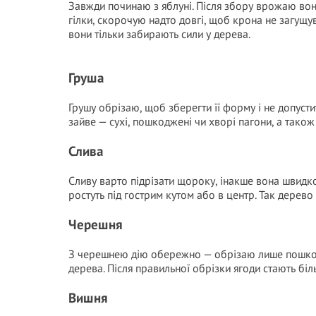
Завжди починаю з яблуні. Після збору врожаю вон
гілки, скорочую надто довгі, щоб крона не загущ
вони тільки забирають сили у дерева.
Груша
Грушу обрізаю, щоб зберегти її форму і не допуст
зайве — сухі, пошкоджені чи хворі пагони, а також
Слива
Сливу варто підрізати щороку, інакше вона швидко 
ростуть під гострим кутом або в центр. Так дерев
Черешня
З черешнею дію обережно — обрізаю лише пошкодже
дерева. Після правильної обрізки ягоди стають бі
Вишня