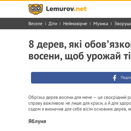
Веселе
Діти
Неймовірне
Музика
Зворуш
8 дерев, які обовʼязк
восени, щоб урожай т
Поділ
Обрізка дерев восени для мене — це своєрідний р
справу важливою не лише для краси, а й для здоро
садом я визначив для себе вісім основних дерев, я
Яблуня