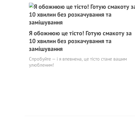
Я обожнюю це тісто! Готую смакоту за
10 хвилин без розкачування та
замішування
Спробуйте — і я впевнена, це тісто стане вашим
улюбленим!