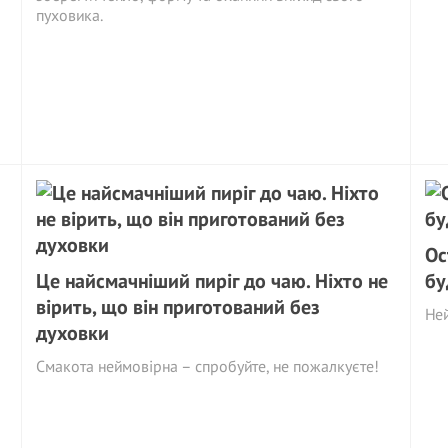
пуховика.
Ос
Це найсмачніший пиріг до чаю. Ніхто не
бу
вірить, що він приготований без
Ней
духовки
Смакота неймовірна – спробуйте, не пожалкуєте!