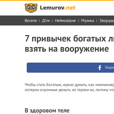
Веселе
Діти
Неймовірне
Музика
Зворуш
7 привычек богатых л
взять на вооружение
Поділ
Чтобы стать богатым, нужно думать, как миллионе
лотереи огромные деньги, но теряли их, потому ч
В здоровом теле