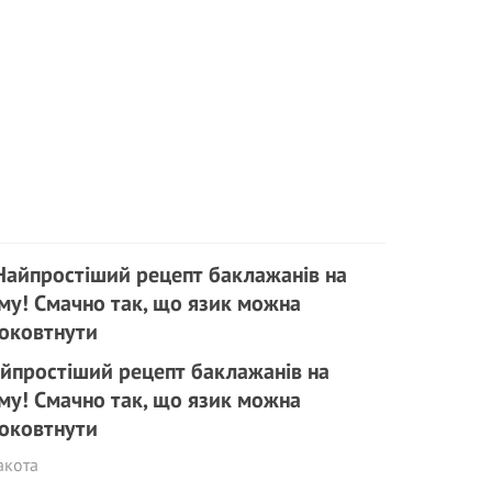
йпростіший рецепт баклажанів на
му! Смачно так, що язик можна
оковтнути
акота