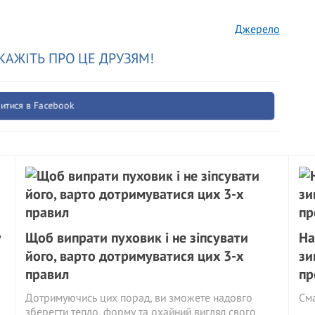
Джерело
КАЖІТЬ ПРО ЦЕ ДРУЗЯМ!
итися в Facebook
у
Щоб випрати пуховик і не зіпсувати
На
його, варто дотримуватися цих 3-х
зи
правил
пр
Дотримуючись цих порад, ви зможете надовго
См
зберегти тепло, форму та охайний вигляд свого