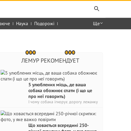
аюче
Наука
Подорожі
Ще
ЛЕМУР РЕКОМЕНДУЕТ
5 улюблених місць, де ваша
собака обожнює спати (і що це
про неї говорить)
І чому собака ігнорує дорогу лежанку
Що ховається всередині 250-