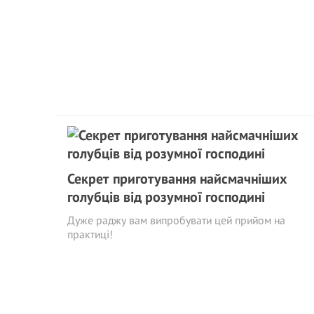
Секрет приготування найсмачніших
голубців від розумної господині
Дуже раджу вам випробувати цей прийом на
практиці!