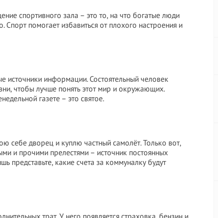
ение спортивного зала – это то, на что богатые люди
о. Спорт помогает избавиться от плохого настроения и
нные источники информации. Состоятельный человек
зни, чтобы лучше понять этот мир и окружающих.
недельной газете – это святое.
рою себе дворец и куплю частный самолёт. Только вот,
ными и прочими прелестями – источник постоянных
шь представьте, какие счета за коммуналку будут
лнительных трат. У него появляется страховка, бензин и