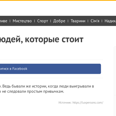
ливе
Мистецтво
Спорт
Добре
Тварини
Сім'я
Надих
юдей, которые стоит
итися в Facebook
р. Ведь бывали же истории, когда люди выигрывали в
то не следовали простым привычкам.
Источник:
https://luxpersons.com/