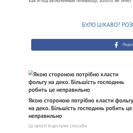
как и под включенный телевизор, золото не течёт.
БУЛО ЦІКАВО? РОЗ
Поділ
Якою стороною потрібно класти фольг
на деко. Більшість господинь робить це
неправильно
Ці прості й доступні способи