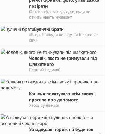
річної скрипки: фото, у яке важко
повірити
Фотограф заглянув туди, куди не
бачить навіть музикант
Вуличні брати
«Я тут. Я нікуди не піду. Ти більше не
сам».
Чоловік, якого не гримували під
шляхетного
Перший і єдиний
Кошеня показувало всім лапку і
просило про допомогу
Хтось зупинився
Успадкував порожній будинок