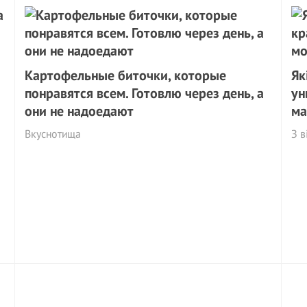
Картофельные биточки, которые
Як
понравятся всем. Готовлю через день, а
ун
они не надоедают
ма
Вкуснотища
З в