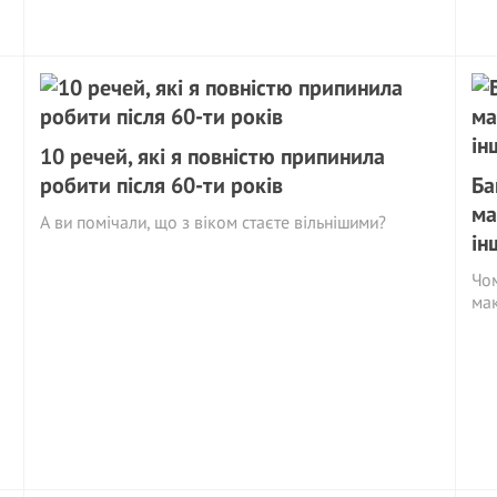
10 речей, які я повністю припинила
робити після 60-ти років
Ба
ма
А ви помічали, що з віком стаєте вільнішими?
ін
Чом
ма