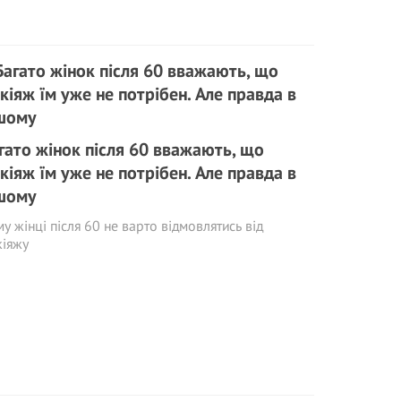
гато жінок після 60 вважають, що
кіяж їм уже не потрібен. Але правда в
шому
у жінці після 60 не варто відмовлятись від
кіяжу