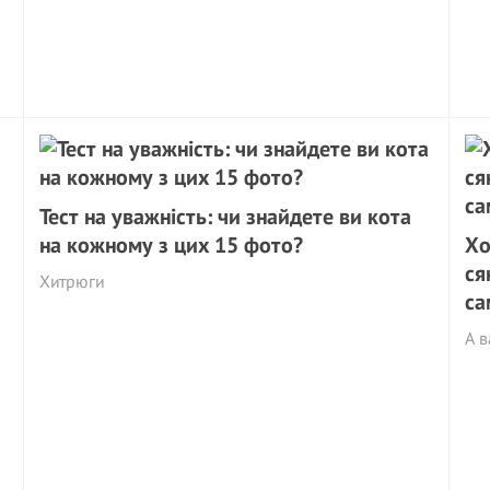
Тест на уважність: чи знайдете ви кота
на кожному з цих 15 фото?
Хо
ся
Хитрюги
са
А в