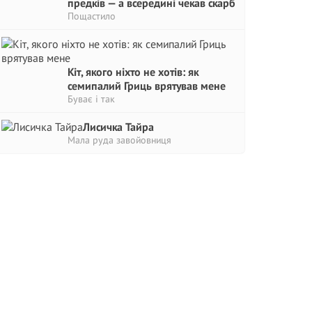
предків — а всередині чекав скарб
Пощастило
Кіт, якого ніхто не хотів: як
семипалий Гриць врятував мене
Буває і так
Лисичка Тайра
Мала руда завойовниця