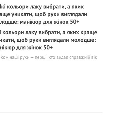
і кольори лаку вибрати, а яких краще
икати, щоб руки виглядали молодше:
нікюр для жінок 50+
іком наші руки — перші, хто видає справжній вік