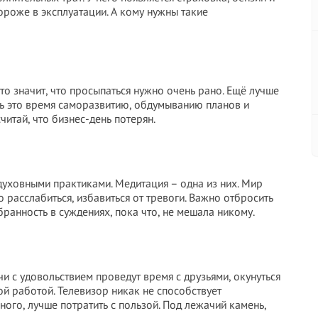
ороже в эксплуатации. А кому нужны такие
то значит, что просыпаться нужно очень рано. Ещё лучше
ить это время саморазвитию, обдумыванию планов и
итай, что бизнес-день потерян.
духовными практиками. Медитация – одна из них. Мир
 расслабиться, избавиться от тревоги. Важно отбросить
ранность в суждениях, пока что, не мешала никому.
 с удовольствием проведут время с друзьями, окунуться
й работой. Телевизор никак не способствует
ного, лучше потратить с пользой. Под лежачий камень,