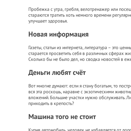
Пробежка с утра, гребля, велотренажер или посещ
стараются тратить хоть немного времени регулярн
улучшает здоровья.
Новая информация
Газеты, статьи из интернета, литература – это це
старается просветить себя в различных сферах жи
Сколько бы не было дел, но сводка новостей в еже
Деньги любят счёт
Вот многие думают: если я стану богатым, то пост
вся эта роскошь, наравне с экзотическими живот
вложений. Большие участки нужно обслуживать. Ли
приходить в крепость?
Машина того не стоит
Купив автомобиль, человек не избавляется от допо