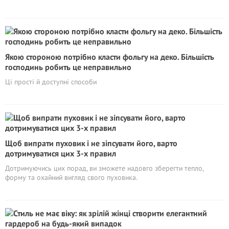
Якою стороною потрібно класти фольгу на деко. Більшість
господинь робить це неправильно
Ці прості й доступні способи
Щоб випрати пуховик і не зіпсувати його, варто
дотримуватися цих 3-х правил
Дотримуючись цих порад, ви зможете надовго зберегти тепло,
форму та охайний вигляд свого пуховика.