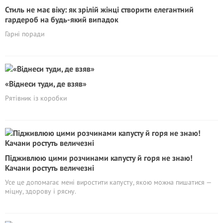
Стиль не має віку: як зрілій жінці створити елегантний
гардероб на будь-який випадок
Гарні поради
«Віднеси туди, де взяв»
Рятівник із коробки
Підживлюю цими розчинами капусту й горя не знаю!
Качани ростуть величезні
Усе це допомагає мені виростити капусту, якою можна пишатися —
міцну, здорову і рясну.