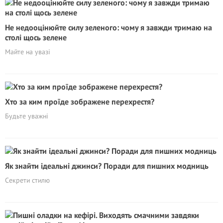
Не недооцінюйте силу зеленого: чому я завжди тримаю на
столі щось зелене
Майте на увазі
Хто за ким проїде зображене перехрестя?
Будьте уважні
Як знайти ідеальні джинси? Поради для пишних модниць
Секрети стилю