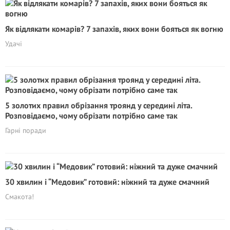
Як відлякати комарів? 7 запахів, яких вони бояться як вогню
Удачі
5 золотих правил обрізання троянд у середині літа.
Розповідаємо, чому обрізати потрібно саме так
Гарні поради
30 хвилин і “Медовик” готовий: ніжний та дуже смачний
Смакота!