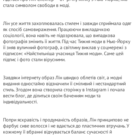
стала символом свободи в моді.
Лін усе життя захоплювалась стилем і завжди сприймала одяг
як спосіб самовираження. Працюючи викладачкою
соціології, вона навіть не підозрювала, що випадкова
фотографія змінить її життя. Під час Тижня моди в Нью-Йорку
її зняв вуличний фотограф, а світлину виклав у соцмережі з
підписом: «Найстильніша учасниця Тижня моди». Саме цей
підпис і фото стали вірусними.
Завдяки інтернету образ Лін швидко облетів світ, а модні
видання одностайно відзначили її сміливий і нестандартний
стиль. Згодом вона створила сторінку в Instagram і почала
вести блог, де ділиться своїм баченням моди та
індивідуальності.
Попри яскравість і продуманість образів, Лін принципово не
фарбує сиве волосся і не вдається до пластичних втручань. У
кожному її вбранні відчувається баланс сучасності й