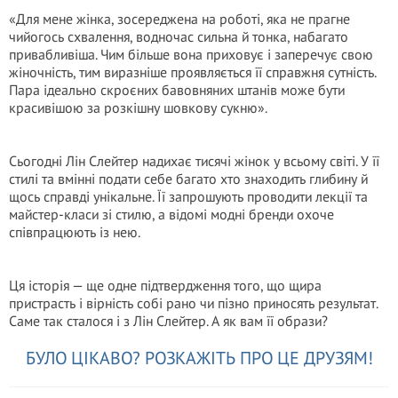
«Для мене жінка, зосереджена на роботі, яка не прагне
чийогось схвалення, водночас сильна й тонка, набагато
привабливіша. Чим більше вона приховує і заперечує свою
жіночність, тим виразніше проявляється її справжня сутність.
Пара ідеально скроєних бавовняних штанів може бути
красивішою за розкішну шовкову сукню».
Сьогодні Лін Слейтер надихає тисячі жінок у всьому світі. У її
стилі та вмінні подати себе багато хто знаходить глибину й
щось справді унікальне. Її запрошують проводити лекції та
майстер-класи зі стилю, а відомі модні бренди охоче
співпрацюють із нею.
Ця історія — ще одне підтвердження того, що щира
пристрасть і вірність собі рано чи пізно приносять результат.
Саме так сталося і з Лін Слейтер. А як вам її образи?
БУЛО ЦІКАВО? РОЗКАЖІТЬ ПРО ЦЕ ДРУЗЯМ!