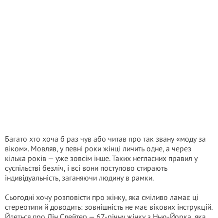
Багато хто хоча б раз чув або читав про так звану «моду за
віком». Мовляв, у певні роки жінці личить одне, а через
кілька років — уже зовсім інше. Таких негласних правил у
суспільстві безліч, і всі вони поступово стирають
індивідуальність, заганяючи людину в рамки.
Сьогодні хочу розповісти про жінку, яка сміливо ламає ці
стереотипи й доводить: зовнішність не має вікових інструкцій.
Йдеться про Лін Слейтер — 67-річну жінку з Нью-Йорка, яка