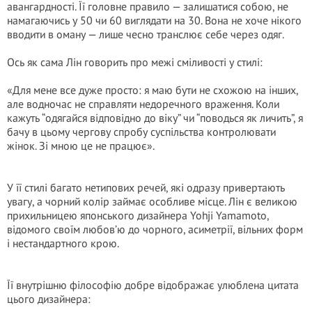
авангардності. Її головне правило — залишатися собою, не
намагаючись у 50 чи 60 виглядати на 30. Вона не хоче нікого
вводити в оману — лише чесно транслює себе через одяг.
Ось як сама Лін говорить про межі сміливості у стилі:
«Для мене все дуже просто: я маю бути не схожою на інших,
але водночас не справляти недоречного враження. Коли
кажуть “одягайся відповідно до віку” чи “поводься як личить”, я
бачу в цьому чергову спробу суспільства контролювати
жінок. Зі мною це не працює».
У її стилі багато нетипових речей, які одразу привертають
увагу, а чорний колір займає особливе місце. Лін є великою
прихильницею японського дизайнера Yohji Yamamoto,
відомого своїм любов’ю до чорного, асиметрії, вільних форм
і нестандартного крою.
Її внутрішню філософію добре відображає улюблена цитата
цього дизайнера: