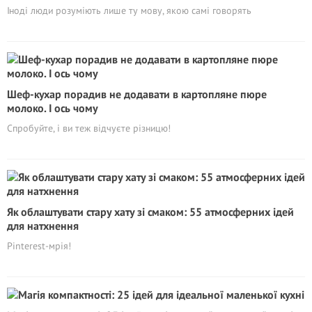
Іноді люди розуміють лише ту мову, якою самі говорять
Шеф-кухар порадив не додавати в картопляне пюре
молоко. I ось чому
Спробуйте, і ви теж відчуєте різницю!
Як облаштувати стару хату зі смаком: 55 атмосферних ідей
для натхнення
Pinterest-мрія!