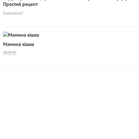
Простий рецепт
Смачного!
Мамина кішка
🥹🥹🥹