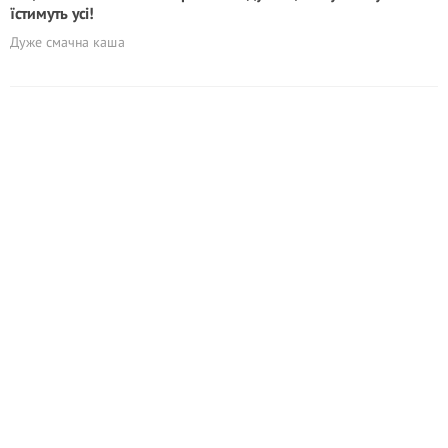
їстимуть усі!
Дуже смачна каша