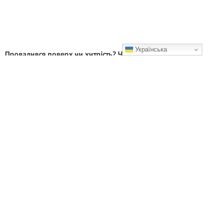
Українська
Провалився поверх чи хитрість? Чому в старих будівлях
вікна опинилися під землею?
Чому так сталося?