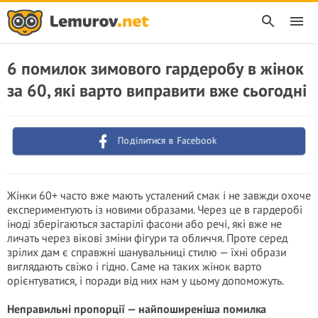
6 помилок зимового гардеробу в жінок
за 60, які варто виправити вже сьогодні
Поділитися в Facebook
Жінки 60+ часто вже мають усталений смак і не завжди охоче
експериментують із новими образами. Через це в гардеробі
іноді зберігаються застарілі фасони або речі, які вже не
личать через вікові зміни фігури та обличчя. Проте серед
зрілих дам є справжні шанувальниці стилю — їхні образи
виглядають свіжо і гідно. Саме на таких жінок варто
орієнтуватися, і поради від них нам у цьому допоможуть.
Неправильні пропорції — найпоширеніша помилка