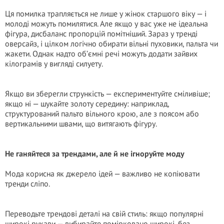
Ця помилка трапляється не лише у жінок старшого віку — і
молоді можуть помилятися. Але якщо у вас уже не ідеальна
фігура, дисбаланс пропорцій помітніший. Зараз у тренді
оверсайз, і цілком логічно обирати вільні пуховики, пальта чи
жакети. Однак надто об’ємні речі можуть додати зайвих
кілограмів у вигляді силуету.
Якщо ви зберегли стрункість — експериментуйте сміливіше;
якщо ні — шукайте золоту середину: наприклад,
структурований пальто вільного крою, але з поясом або
вертикальними швами, що витягають фігуру.
Не ганяйтеся за трендами, але й не ігноруйте моду
Мода корисна як джерело ідей — важливо не копіювати
тренди сліпо.
Переводьте трендові деталі на свій стиль: якщо популярні
широкі рукави — вибирайте помірковано широкі, без