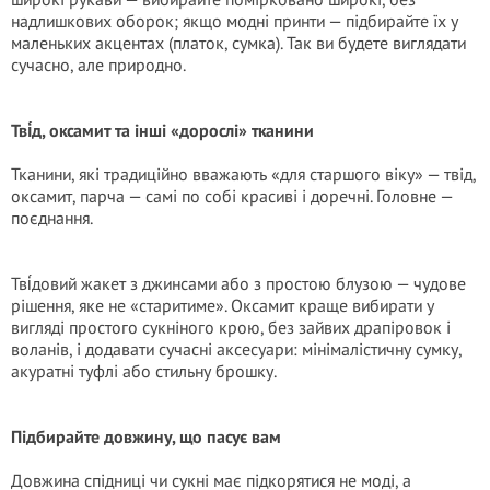
надлишкових оборок; якщо модні принти — підбирайте їх у
маленьких акцентах (платок, сумка). Так ви будете виглядати
сучасно, але природно.
Тві́д, оксамит та інші «дорослі» тканини
Тканини, які традиційно вважають «для старшого віку» — твід,
оксамит, парча — самі по собі красиві і доречні. Головне —
поєднання.
Тві́довий жакет з джинсами або з простою блузою — чудове
рішення, яке не «старитиме». Оксамит краще вибирати у
вигляді простого сукніного крою, без зайвих драпіровок і
воланів, і додавати сучасні аксесуари: мінімалістичну сумку,
акуратні туфлі або стильну брошку.
Підбирайте довжину, що пасує вам
Довжина спідниці чи сукні має підкорятися не моді, а