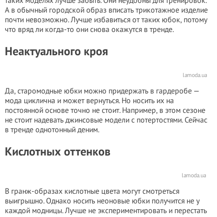
таких моделях лучше забыть. Они неудобны для тренировок.
А в обычный городской образ вписать трикотажное изделие
почти невозможно. Лучше избавиться от таких юбок, потому
что вряд ли когда-то они снова окажутся в тренде.
Неактуального кроя
lamoda.ua
Да, старомодные юбки можно придержать в гардеробе —
мода циклична и может вернуться. Но носить их на
постоянной основе точно не стоит. Например, в этом сезоне
не стоит надевать джинсовые модели с потертостями. Сейчас
в тренде однотонный деним.
Кислотных оттенков
lamoda.ua
В гранж-образах кислотные цвета могут смотреться
выигрышно. Однако носить неоновые юбки получится не у
каждой модницы. Лучше не экспериментировать и перестать