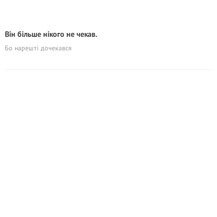
Він більше нікого не чекав.
Бо нарешті дочекався