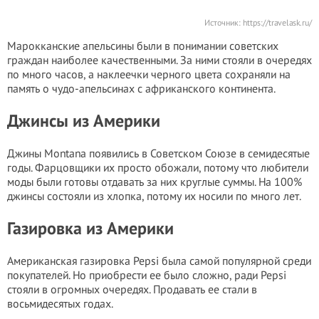
Источник:
https://travelask.ru/
Марокканские апельсины были в понимании советских
граждан наиболее качественными. За ними стояли в очередях
по много часов, а наклеечки черного цвета сохраняли на
память о чудо-апельсинах с африканского континента.
Джинсы из Америки
Джины Montana появились в Советском Союзе в семидесятые
годы. Фарцовщики их просто обожали, потому что любители
моды были готовы отдавать за них круглые суммы. На 100%
джинсы состояли из хлопка, потому их носили по много лет.
Газировка из Америки
Американская газировка Pepsi была самой популярной среди
покупателей. Но приобрести ее было сложно, ради Pepsi
стояли в огромных очередях. Продавать ее стали в
восьмидесятых годах.